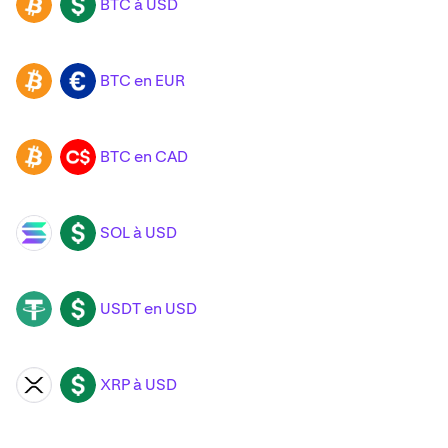
BTC à USD
BTC
USD
BTC en EUR
BTC
EUR
BTC en CAD
BTC
CAD
SOL à USD
SOL
USD
USDT en USD
USDT
USD
XRP à USD
XRP
USD