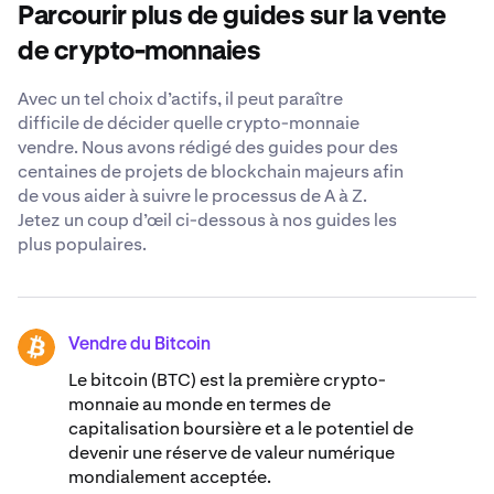
de vos investissements et les implications fiscales
7 j/7, pour répondre à toutes vos questions concernant
Parcourir plus de guides sur la vente
potentielles. Vous pouvez consulter un conseiller
la vente d’actifs Solayer.
financier et effectuer des recherches approfondies
de crypto-monnaies
avant de prendre une décision.
Avec un tel choix d’actifs, il peut paraître
difficile de décider quelle crypto-monnaie
vendre. Nous avons rédigé des guides pour des
centaines de projets de blockchain majeurs afin
de vous aider à suivre le processus de A à Z.
Jetez un coup d’œil ci-dessous à nos guides les
plus populaires.
Vendre du Bitcoin
BTC
Le bitcoin (BTC) est la première crypto-
monnaie au monde en termes de
capitalisation boursière et a le potentiel de
devenir une réserve de valeur numérique
mondialement acceptée.