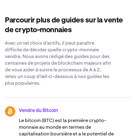
transactions et gérer leurs portefeuilles numériques.
risque et les conditions de marché. Considérez les
paiement diverses, des mesures de sécurité robustes et
facteurs tels que les tendances du cours, la chronologie
une équipe de support disponible 24 h/24, 7 j/7, pour
de vos investissements et les implications fiscales
répondre à toutes vos questions concernant la vente
Parcourir plus de guides sur la vente
potentielles. Vous pouvez consulter un conseiller
d’actifs 0X.
financier et effectuer des recherches approfondies
de crypto-monnaies
avant de prendre une décision.
Avec un tel choix d’actifs, il peut paraître
difficile de décider quelle crypto-monnaie
vendre. Nous avons rédigé des guides pour des
centaines de projets de blockchain majeurs afin
de vous aider à suivre le processus de A à Z.
Jetez un coup d’œil ci-dessous à nos guides les
plus populaires.
Vendre du Bitcoin
BTC
Le bitcoin (BTC) est la première crypto-
monnaie au monde en termes de
capitalisation boursière et a le potentiel de