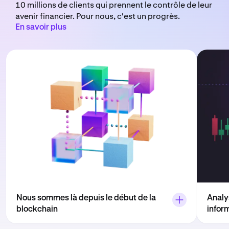
10 millions de clients qui prennent le contrôle de leur
avenir financier. Pour nous, c'est un progrès.
En savoir plus
Nous sommes là depuis le début de la
Analy
blockchain
infor
Kraken a été fondé il y a plus de 12 ans.
Krake