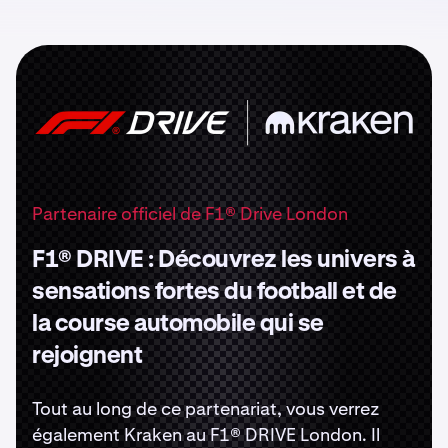
Depuis, nous sommes devenus l'une des
puiss
plateformes crypto les plus importantes et
avanc
les plus respectées, à laquelle font confiance
réel 
plus de 10 millions de personnes dans le
— vou
monde.
perfo
tradi
— le t
Partenaire officiel de F1® Drive London
F1® DRIVE : Découvrez les univers à
sensations fortes du football et de
la course automobile qui se
rejoignent
Tout au long de ce partenariat, vous verrez
également Kraken au F1® DRIVE London. Il