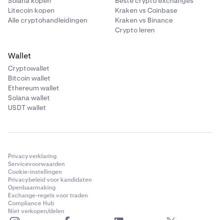
Solana kopen
Beste crypto exchanges
Litecoin kopen
Kraken vs Coinbase
Alle cryptohandleidingen
Kraken vs Binance
Crypto leren
Wallet
Cryptowallet
Bitcoin wallet
Ethereum wallet
Solana wallet
USDT wallet
Privacyverklaring
Servicevoorwaarden
Cookie-instellingen
Privacybeleid voor kandidaten
Openbaarmaking
Exchange-regels voor traden
Compliance Hub
Niet verkopen/delen