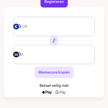
Registeren
EUR
EUR
M
M
Memecore kopen
Betaal veilig met