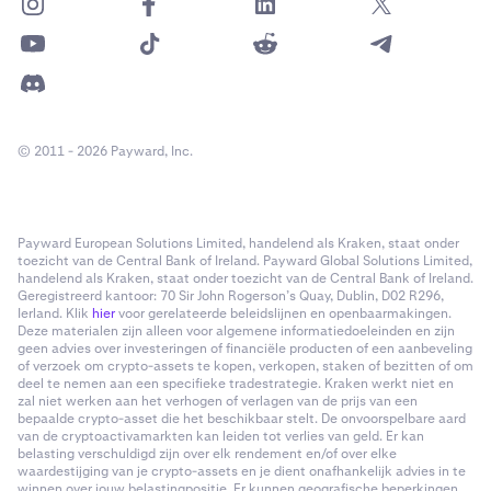
© 2011 - 2026 Payward, Inc.
Payward European Solutions Limited, handelend als Kraken, staat onder
toezicht van de Central Bank of Ireland. Payward Global Solutions Limited,
handelend als Kraken, staat onder toezicht van de Central Bank of Ireland.
Geregistreerd kantoor: 70 Sir John Rogerson’s Quay, Dublin, D02 R296,
Ierland. Klik
hier
voor gerelateerde beleidslijnen en openbaarmakingen.
Deze materialen zijn alleen voor algemene informatiedoeleinden en zijn
geen advies over investeringen of financiële producten of een aanbeveling
of verzoek om crypto-assets te kopen, verkopen, staken of bezitten of om
deel te nemen aan een specifieke tradestrategie. Kraken werkt niet en
zal niet werken aan het verhogen of verlagen van de prijs van een
bepaalde crypto-asset die het beschikbaar stelt. De onvoorspelbare aard
van de cryptoactivamarkten kan leiden tot verlies van geld. Er kan
belasting verschuldigd zijn over elk rendement en/of over elke
waardestijging van je crypto-assets en je dient onafhankelijk advies in te
winnen over jouw belastingpositie. Er kunnen geografische beperkingen