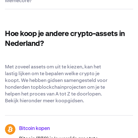
Memecore?
ervan overtuigd dat de veiligste plek voor je crypto je
paren in het
Kraken Support Center
.
eigen crypto-wallet is, maar als je ons je Memecore
De huidige circulerende voorraad van Memecore
toevertrouwt, streven we voortdurend naar maximale
bedraagt 1.332.353.069 M.
transparantie en veiligheid. Ontdek meer over onze
wereldwijd erkende beveiligingsstandaarden
.
Hoe koop je andere crypto-assets in
Nederland?
Met zoveel assets om uit te kiezen, kan het
lastig lijken om te bepalen welke crypto je
koopt. We hebben gidsen samengesteld voor
honderden topblockchainprojecten om je te
helpen het proces van A tot Z te doorlopen.
Bekijk hieronder meer koopgidsen.
Bitcoin kopen
BTC