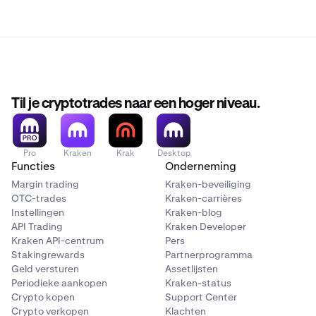
Til je cryptotrades naar een hoger niveau.
Pro
Kraken
Krak
Desktop
Functies
Onderneming
Margin trading
Kraken-beveiliging
OTC-trades
Kraken-carrières
Instellingen
Kraken-blog
API Trading
Kraken Developer
Kraken API-centrum
Pers
Stakingrewards
Partnerprogramma
Geld versturen
Assetlijsten
Periodieke aankopen
Kraken-status
Crypto kopen
Support Center
Crypto verkopen
Klachten