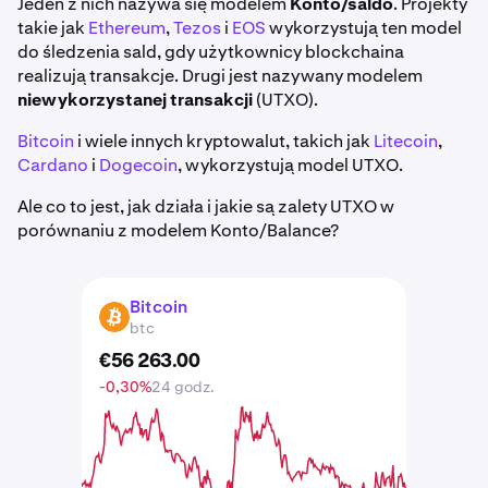
Jeden z nich nazywa się modelem
Konto/saldo
. Projekty
takie jak
Ethereum
,
Tezos
i
EOS
wykorzystują ten model
do śledzenia sald, gdy użytkownicy blockchaina
realizują transakcje. Drugi jest nazywany modelem
niewykorzystanej transakcji
(UTXO).
Bitcoin
i wiele innych kryptowalut, takich jak
Litecoin
,
Cardano
i
Dogecoin
, wykorzystują model UTXO.
Ale co to jest, jak działa i jakie są zalety UTXO w
porównaniu z modelem Konto/Balance?
Bitcoin
BTC
btc
€
56 263
.
00
-0,30%
24 godz.