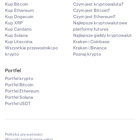
Kup Bitcoin
Czym jest kryptowaluta?
Kup Ethereum
Czym jest Bitcoin?
Kup Dogecoin
Czym jest Ethereum?
Kup XRP
Najlepsze kryptowalutowe
Kup Cardano
platformy futures
Kup Solana
Najlepsze giełdy kryptowalut
Kup Litecoina
Kraken i Coinbase
Wszystkie przewodniki po
Kraken i Binance
krypto
Poznaj krypto
Portfel
Portfel krypto
Portfel Bitcoin
Portfel Ethereum
Portfel Solana
Portfel USDT
Polityka prywatności
Warunki świadczenia usług