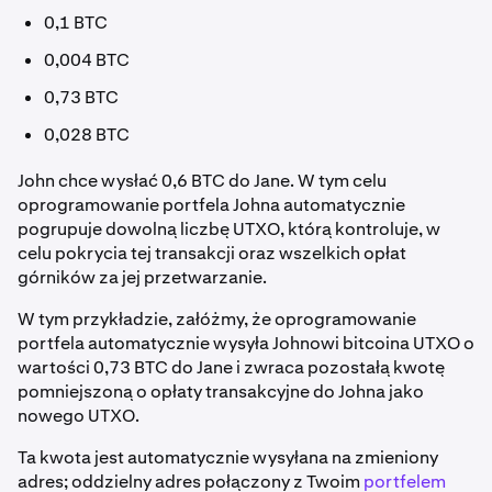
0,1 BTC
0,004 BTC
0,73 BTC
0,028 BTC
John chce wysłać 0,6 BTC do Jane. W tym celu
oprogramowanie portfela Johna automatycznie
pogrupuje dowolną liczbę UTXO, którą kontroluje, w
celu pokrycia tej transakcji oraz wszelkich opłat
górników za jej przetwarzanie.
W tym przykładzie, załóżmy, że oprogramowanie
portfela automatycznie wysyła Johnowi bitcoina UTXO o
wartości 0,73 BTC do Jane i zwraca pozostałą kwotę
pomniejszoną o opłaty transakcyjne do Johna jako
nowego UTXO.
Ta kwota jest automatycznie wysyłana na zmieniony
adres; oddzielny adres połączony z Twoim
portfelem