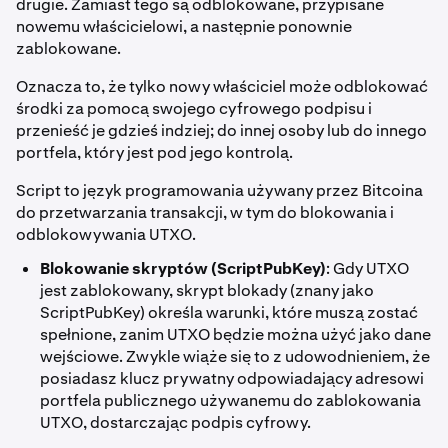
drugie. Zamiast tego są odblokowane, przypisane
nowemu właścicielowi, a następnie ponownie
zablokowane.
Oznacza to, że tylko nowy właściciel może odblokować
środki za pomocą swojego cyfrowego podpisu i
przenieść je gdzieś indziej; do innej osoby lub do innego
portfela, który jest pod jego kontrolą.
Script to język programowania używany przez Bitcoina
do przetwarzania transakcji, w tym do blokowania i
odblokowywania UTXO.
Blokowanie skryptów (ScriptPubKey)
: Gdy UTXO
jest zablokowany, skrypt blokady (znany jako
ScriptPubKey) określa warunki, które muszą zostać
spełnione, zanim UTXO będzie można użyć jako dane
wejściowe. Zwykle wiąże się to z udowodnieniem, że
posiadasz klucz prywatny odpowiadający adresowi
portfela publicznego używanemu do zablokowania
UTXO, dostarczając podpis cyfrowy.