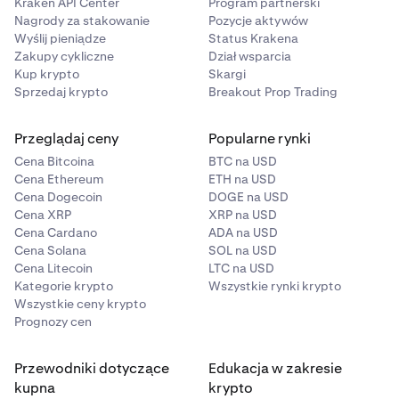
Kraken API Center
Program partnerski
Nagrody za stakowanie
Pozycje aktywów
Wyślij pieniądze
Status Krakena
Zakupy cykliczne
Dział wsparcia
Kup krypto
Skargi
Sprzedaj krypto
Breakout Prop Trading
Przeglądaj ceny
Popularne rynki
Cena Bitcoina
BTC na USD
Cena Ethereum
ETH na USD
Cena Dogecoin
DOGE na USD
Cena XRP
XRP na USD
Cena Cardano
ADA na USD
Cena Solana
SOL na USD
Cena Litecoin
LTC na USD
Kategorie krypto
Wszystkie rynki krypto
Wszystkie ceny krypto
Prognozy cen
Przewodniki dotyczące
Edukacja w zakresie
kupna
krypto