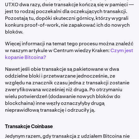
UTXO dwa razy, dwie transakcje kończą się w pamięci —
jest to rodzaj poczekalni dla oczekujących transakcji.
Pozostają tu, dopóki skuteczni górnicy, którzy wygrali
konkurs proof-of-work, nie zapakować ich do nowych
bloków.
Więcej informacji na temat tego procesu można znaleźć
w naszym artykule w Centrum wiedzy Kraken:
Czym jest
kopanie Bitcoina?
Nawet jeśli obie transakcje są pakietowane w dwa
oddzielne bloki i przetwarzane jednocześnie, ze
względu na znacznik czasu jedna z transakcji zostanie
zweryfikowana wcześniej niż druga. Po otrzymaniu
wielu potwierdzeń (dodawanie nowych bloków do
blockchaina) inne węzły oznaczyłyby drugą
nieprawidłową transakcję i odrzuciły ją.
Transakcje Coinbase
Jedynym razem, gdy transakcja z udziałem Bitcoina nie