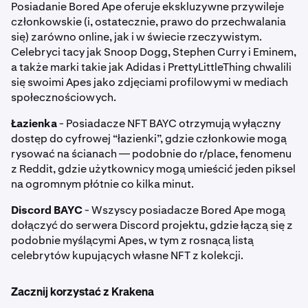
Posiadanie Bored Ape oferuje ekskluzywne przywileje
członkowskie (i, ostatecznie, prawo do przechwalania
się) zarówno online, jak i w świecie rzeczywistym.
Celebryci tacy jak Snoop Dogg, Stephen Curry i Eminem,
a także marki takie jak Adidas i PrettyLittleThing chwalili
się swoimi Apes jako zdjęciami profilowymi w mediach
społecznościowych.
Łazienka
- Posiadacze NFT BAYC otrzymują wyłączny
dostęp do cyfrowej “łazienki”, gdzie członkowie mogą
rysować na ścianach — podobnie do r/place, fenomenu
z Reddit, gdzie użytkownicy mogą umieścić jeden piksel
na ogromnym płótnie co kilka minut.
Discord BAYC
- Wszyscy posiadacze Bored Ape mogą
dołączyć do serwera Discord projektu, gdzie łączą się z
podobnie myślącymi Apes, w tym z rosnącą listą
celebrytów kupujących własne NFT z kolekcji.
Zacznij korzystać z Krakena