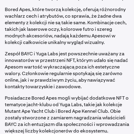
Bored Apes, które tworzą kolekcję, oferują różnorodny
wachlarz cech i atrybutów, co sprawia, że żadne dwa
elementy z kolekcji nie są takie same. Kombinacje cech,
takich jak laserowe oczy, kolorowe futro i szereg
modnych akcesoriów, nadają każdemu Apesowi w
kolekcji całkowicie unikalny wygląd wizualny.
Zespół BAYC i Yuga Labs jest powszechnie uważany za
innowatorów w przestrzeni NFT, którym udało się nadać
Apesom wartość wykraczającą poza ich estetyczne
walory. Członkowie regularnie spotykają się zarówno
online, jak i w prawdziwym życiu, aby nawiązywać
kontakty towarzyskie i zawodowe.
Posiadacze Bored Apes mogli wybijać dodatkowe NFT o
tematyce jacht-klubu od Yuga Labs, takie jak kolekcje
Mutant Ape Yacht Club
i Bored Ape Kennel Club. Obie
zostały stworzone z zamiarem nagradzania właścicieli
BAYC za ich entuzjazm dla społeczności i wprowadzania
większej liczby kolekcjonerów do ekosystemu.