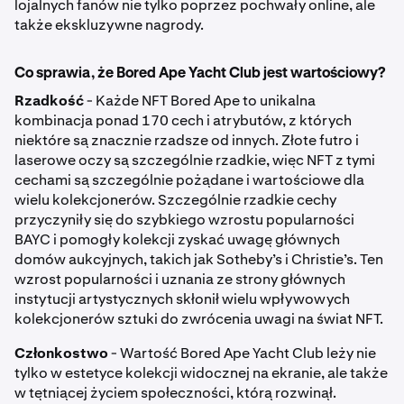
lojalnych fanów nie tylko poprzez pochwały online, ale
także ekskluzywne nagrody.
Co sprawia, że Bored Ape Yacht Club jest wartościowy?
Rzadkość
- Każde NFT Bored Ape to unikalna
kombinacja ponad 170 cech i atrybutów, z których
niektóre są znacznie rzadsze od innych. Złote futro i
laserowe oczy są szczególnie rzadkie, więc NFT z tymi
cechami są szczególnie pożądane i wartościowe dla
wielu kolekcjonerów. Szczególnie rzadkie cechy
przyczyniły się do szybkiego wzrostu popularności
BAYC i pomogły kolekcji zyskać uwagę głównych
domów aukcyjnych, takich jak Sotheby’s i Christie’s. Ten
wzrost popularności i uznania ze strony głównych
instytucji artystycznych skłonił wielu wpływowych
kolekcjonerów sztuki do zwrócenia uwagi na świat NFT.
Członkostwo
- Wartość Bored Ape Yacht Club leży nie
tylko w estetyce kolekcji widocznej na ekranie, ale także
w tętniącej życiem społeczności, którą rozwinął.