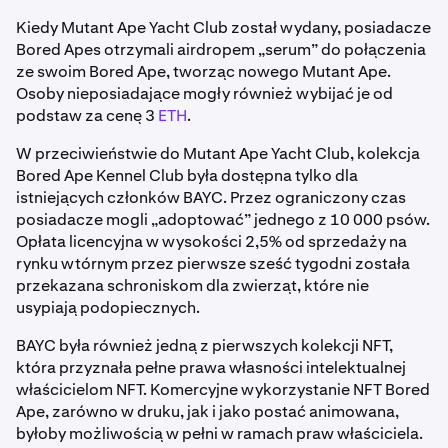
Kiedy Mutant Ape Yacht Club został wydany, posiadacze
Bored Apes otrzymali airdropem „serum” do połączenia
ze swoim Bored Ape, tworząc nowego Mutant Ape.
Osoby nieposiadające mogły również wybijać je od
podstaw za cenę 3
ETH
.
W przeciwieństwie do Mutant Ape Yacht Club, kolekcja
Bored Ape Kennel Club była dostępna tylko dla
istniejących członków BAYC. Przez ograniczony czas
posiadacze mogli „adoptować” jednego z 10 000 psów.
Opłata licencyjna w wysokości 2,5% od sprzedaży na
rynku wtórnym przez pierwsze sześć tygodni została
przekazana schroniskom dla zwierząt, które nie
usypiają podopiecznych.
BAYC była również jedną z pierwszych kolekcji NFT,
która przyznała pełne prawa własności intelektualnej
właścicielom NFT. Komercyjne wykorzystanie NFT Bored
Ape, zarówno w druku, jak i jako postać animowana,
byłoby możliwością w pełni w ramach praw właściciela.