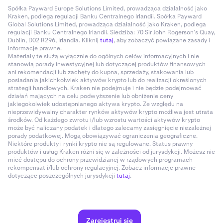
Spółka Payward Europe Solutions Limited, prowadząca działalność jako
Kraken, podlega regulacji Banku Centralnego Irlandii. Spółka Payward
Global Solutions Limited, prowadząca działalność jako Kraken, podlega
regulacji Banku Centralnego Irlandii. Siedziba: 70 Sir John Rogerson’s Quay,
Dublin, D02 R296, Irlandia. Kliknij
tutaj
, aby zobaczyć powiązane zasady i
informacje prawne.
Materiały te służą wyłącznie do ogólnych celów informacyjnych i nie
stanowią porady inwestycyjnej lub dotyczącej produktów finansowych
ani rekomendacji lub zachęty do kupna, sprzedaży, stakowania lub
posiadania jakichkolwiek aktywów krypto lub do realizacji określonych
strategii handlowych. Kraken nie podejmuje i nie będzie podejmować
działań mających na celu podwyższenie lub obniżenie ceny
jakiegokolwiek udostępnianego aktywa krypto. Ze względu na
nieprzewidywalny charakter rynków aktywów krypto możliwa jest utrata
środków. Od każdego zwrotu i/lub wzrostu wartości aktywów krypto
może być naliczany podatek i dlatego zalecamy zasięgnięcie niezależnej
porady podatkowej. Mogą obowiązywać ograniczenia geograficzne.
Niektóre produkty i rynki krypto nie są regulowane. Status prawny
produktów i usług Kraken różni się w zależności od jurysdykcji. Możesz nie
mieć dostępu do ochrony przewidzianej w rządowych programach
rekompensat i/lub ochrony regulacyjnej. Zobacz informacje prawne
dotyczące poszczególnych jurysdykcji
tutaj
.
Zarejestruj się