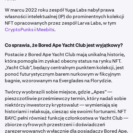
W marcu 2022 roku zespół Yuga Labs nabył prawa
własności intelektualnej (IP) do prominentnych kolekcji
NFT opracowanych przez zespół Larva Labs, w tym
CryptoPunks
i
Meebits
.
Co sprawia, że Bored Ape Yacht Club jest wyjątkowy?
Postacie z Bored Ape Yacht Club mają unikalną historię,
która pomogła im zyskać obecny status na rynku NFT.
„Yacht Club”, będący centralnym punktem kolekcji, jest
ponoć futurystycznym barem nurkowym w fikcyjnym
bagnie, wzorowanym na Everglades na Florydzie.
Twórcy wyobrazili sobie miejsce, gdzie „Apes” —
pieszczotliwie prześmiewczy termin, który nadali sobie
niektórzy inwestorzy kryptowalut — wymieniają się
historiami i relaksują, ciesząc się swoimi fortunami. NFT
BAYC pełni również funkcję członkostwa w Yacht Club —
zbiorze cyfrowych przestrzeni i doświadczeń
zarezerwowanych wyłącznie dla posiadaczy Bored Ape.