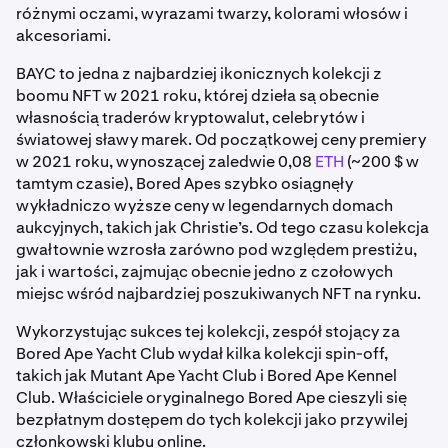
różnymi oczami, wyrazami twarzy, kolorami włosów i
akcesoriami.
BAYC to jedna z najbardziej ikonicznych kolekcji z
boomu NFT w 2021 roku, której dzieła są obecnie
własnością traderów kryptowalut, celebrytów i
światowej sławy marek. Od początkowej ceny premiery
w 2021 roku, wynoszącej zaledwie 0,08
ETH
(~200 $ w
tamtym czasie), Bored Apes szybko osiągnęły
wykładniczo wyższe ceny w legendarnych domach
aukcyjnych, takich jak Christie’s. Od tego czasu kolekcja
gwałtownie wzrosła zarówno pod względem prestiżu,
jak i wartości, zajmując obecnie jedno z czołowych
miejsc wśród najbardziej poszukiwanych NFT na rynku.
Wykorzystując sukces tej kolekcji, zespół stojący za
Bored Ape Yacht Club wydał kilka kolekcji spin-off,
takich jak Mutant Ape Yacht Club i Bored Ape Kennel
Club. Właściciele oryginalnego Bored Ape cieszyli się
bezpłatnym dostępem do tych kolekcji jako przywilej
członkowski klubu online.