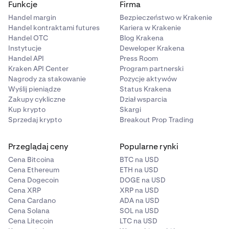
Funkcje
Firma
Handel margin
Bezpieczeństwo w Krakenie
Handel kontraktami futures
Kariera w Krakenie
Handel OTC
Blog Krakena
Instytucje
Deweloper Krakena
Handel API
Press Room
Kraken API Center
Program partnerski
Nagrody za stakowanie
Pozycje aktywów
Wyślij pieniądze
Status Krakena
Zakupy cykliczne
Dział wsparcia
Kup krypto
Skargi
Sprzedaj krypto
Breakout Prop Trading
Przeglądaj ceny
Popularne rynki
Cena Bitcoina
BTC na USD
Cena Ethereum
ETH na USD
Cena Dogecoin
DOGE na USD
Cena XRP
XRP na USD
Cena Cardano
ADA na USD
Cena Solana
SOL na USD
Cena Litecoin
LTC na USD