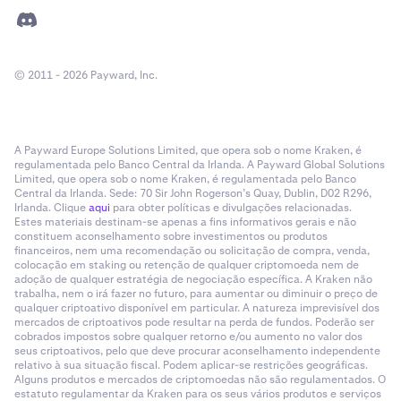
© 2011 - 2026 Payward, Inc.
A Payward Europe Solutions Limited, que opera sob o nome Kraken, é
regulamentada pelo Banco Central da Irlanda. A Payward Global Solutions
Limited, que opera sob o nome Kraken, é regulamentada pelo Banco
Central da Irlanda. Sede: 70 Sir John Rogerson’s Quay, Dublin, D02 R296,
Irlanda. Clique
aqui
para obter políticas e divulgações relacionadas.
Estes materiais destinam-se apenas a fins informativos gerais e não
constituem aconselhamento sobre investimentos ou produtos
financeiros, nem uma recomendação ou solicitação de compra, venda,
colocação em staking ou retenção de qualquer criptomoeda nem de
adoção de qualquer estratégia de negociação específica. A Kraken não
trabalha, nem o irá fazer no futuro, para aumentar ou diminuir o preço de
qualquer criptoativo disponível em particular. A natureza imprevisível dos
mercados de criptoativos pode resultar na perda de fundos. Poderão ser
cobrados impostos sobre qualquer retorno e/ou aumento no valor dos
seus criptoativos, pelo que deve procurar aconselhamento independente
relativo à sua situação fiscal. Podem aplicar-se restrições geográficas.
Alguns produtos e mercados de criptomoedas não são regulamentados. O
estatuto regulamentar da Kraken para os seus vários produtos e serviços