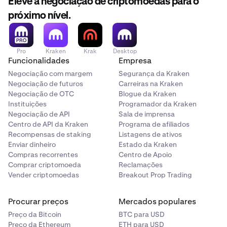
Eleve a negociação de criptomoedas para o
próximo nível.
Pro
Kraken
Krak
Desktop
Funcionalidades
Empresa
Negociação com margem
Segurança da Kraken
Negociação de futuros
Carreiras na Kraken
Negociação de OTC
Blogue da Kraken
Instituições
Programador da Kraken
Negociação de API
Sala de imprensa
Centro de API da Kraken
Programa de afiliados
Recompensas de staking
Listagens de ativos
Enviar dinheiro
Estado da Kraken
Compras recorrentes
Centro de Apoio
Comprar criptomoeda
Reclamações
Vender criptomoedas
Breakout Prop Trading
Procurar preços
Mercados populares
Preço da Bitcoin
BTC para USD
Preço da Ethereum
ETH para USD