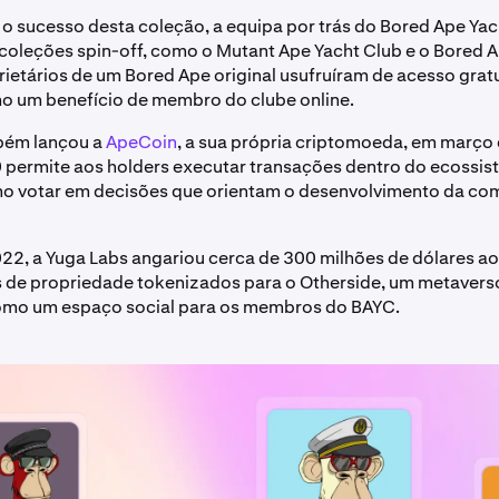
o sucesso desta coleção, a equipa por trás do Bored Ape Yac
 coleções spin-off, como o Mutant Ape Yacht Club e o Bored 
rietários de um Bored Ape original usufruíram de acesso gratu
o um benefício de membro do clube online.
bém lançou a
ApeCoin
, a sua própria criptomoeda, em março
 permite aos holders executar transações dentro do ecossi
o votar em decisões que orientam o desenvolvimento da c
022, a Yuga Labs angariou cerca de 300 milhões de dólares a
s de propriedade tokenizados para o Otherside, um metaver
como um espaço social para os membros do BAYC.