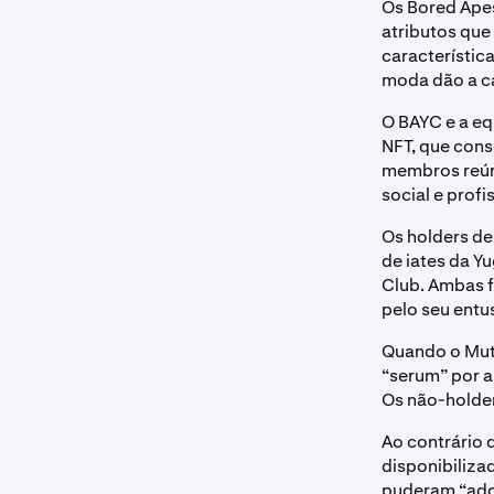
Os Bored Ape
atributos que
característic
moda dão a c
O BAYC e a e
NFT, que cons
membros reúne
social e prof
Os holders de
de iates da Y
Club. Ambas f
pelo seu entu
Quando o Muta
“serum” por a
Os não-holde
Ao contrário 
disponibiliza
puderam “adot