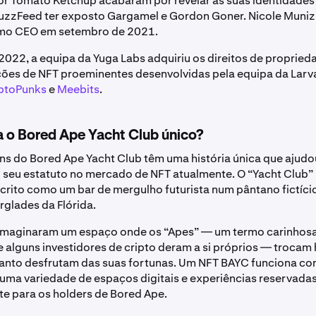
r Tomato Ketchup acabaram por revelar as suas identidades 
uzzFeed ter exposto Gargamel e Gordon Goner. Nicole Muniz 
mo CEO em setembro de 2021.
022, a equipa da Yuga Labs adquiriu os direitos de proprieda
eções de NFT proeminentes desenvolvidas pela equipa da Larv
ptoPunks
e
Meebits
.
a o Bored Ape Yacht Club único?
s do Bored Ape Yacht Club têm uma história única que ajudo
 seu estatuto no mercado de NFT atualmente. O “Yacht Club”
crito como um bar de mergulho futurista num pântano fictíci
erglades da Flórida.
 imaginaram um espaço onde os “Apes” — um termo carinho
e alguns investidores de cripto deram a si próprios — trocam h
anto desfrutam das suas fortunas. Um NFT BAYC funciona c
uma variedade de espaços digitais e experiências reservada
e para os holders de Bored Ape.