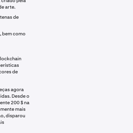
 criado pela
e arte.
tenas de
a, bem como
lockchain
erísticas
 cores de
peças agora
idas. Desde o
nte 200 $ na
almente mais
ão, disparou
is