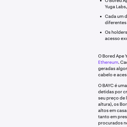
O Bored Ap
Yuga Labs
Cada um d
diferentes
Os holder
acesso exc
O Bored Ape 
Ethereum
. Ca
geradas algor
cabelo e aces
O BAYC é uma
detidas por c
seu preço de 
altura), os B
altos em casa
tanto em pres
procurados n