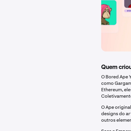
Quem criou
O Bored Ape Y
como Gargamel
Ethereum, el
Coletivamente
O Ape origina
designs do ar
outros eleme