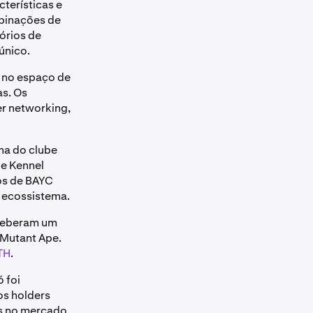
terísticas e
mbinações de
órios de
único.
 no espaço de
as. Os
er networking,
ma do clube
e Kennel
os de BAYC
 ecossistema.
eceberam um
 Mutant Ape.
TH
.
 foi
os holders
as no mercado