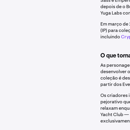
Sass e Empero
depois de o B
Yuga Labs co
Em março de 2
(IP) para col
incluindo
Cry
O que torn
As personagen
desenvolver o
coleção é des
partir dos Ev
Os criadores
pejorativo qu
relaxam enqu
Yacht Club — 
exclusivament