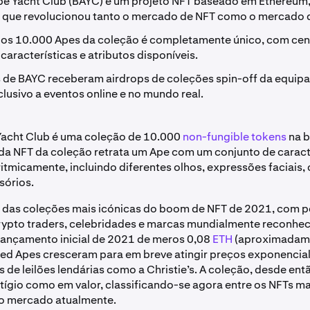
e Yacht Club (BAYC) é um projeto NFT baseado em Ethereum,
, que revolucionou tanto o mercado de NFT como o mercado d
os 10.000 Apes da coleção é completamente único, com cen
 características e atributos disponíveis.
s de BAYC receberam airdrops de coleções spin-off da equip
lusivo a eventos online e no mundo real.
Yacht Club é uma coleção de 10.000
non-fungible tokens
na b
da NFT da coleção retrata um Ape com um conjunto de caract
itmicamente, incluindo diferentes olhos, expressões faciais,
sórios.
 das coleções mais icónicas do boom de NFT de 2021, com 
rypto traders, celebridades e marcas mundialmente reconhec
lançamento inicial de 2021 de meros 0,08
ETH
(aproximadame
ored Apes cresceram para em breve atingir preços exponenci
s de leilões lendárias como a Christie’s. A coleção, desde ent
tígio como em valor, classificando-se agora entre os NFTs ma
o mercado atualmente.