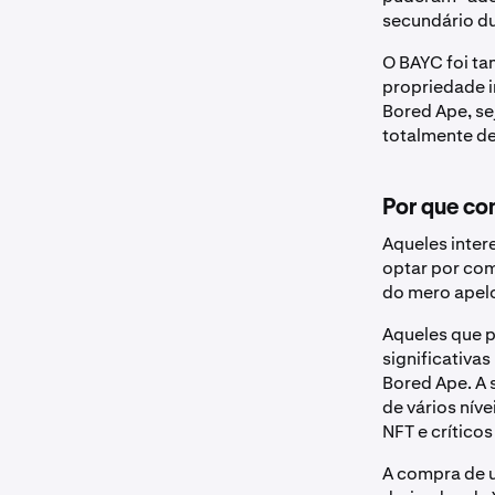
secundário du
O BAYC foi ta
propriedade i
Bored Ape, s
totalmente de
Por que co
Aqueles inte
optar por com
do mero apelo
Aqueles que p
significativ
Bored Ape. A 
de vários nív
NFT e crítico
A compra de 