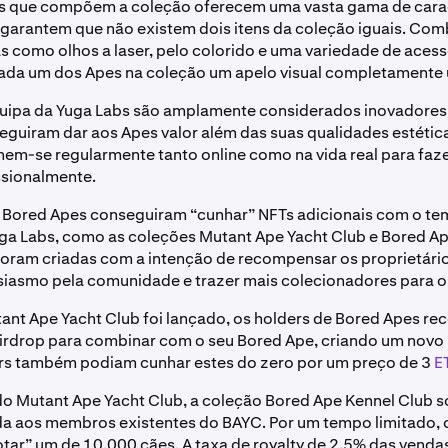
s que compõem a coleção oferecem uma vasta gama de carac
 garantem que não existem dois itens da coleção iguais. Co
as como olhos a laser, pelo colorido e uma variedade de acess
ada um dos Apes na coleção um apelo visual completamente 
quipa da Yuga Labs são amplamente considerados inovadores
eguiram dar aos Apes valor além das suas qualidades estétic
m-se regularmente tanto online como na vida real para faz
issionalmente.
 Bored Apes conseguiram “cunhar” NFTs adicionais com o te
uga Labs, como as coleções Mutant Ape Yacht Club
e Bored Ap
oram criadas com a intenção de recompensar os proprietári
siasmo pela comunidade e trazer mais colecionadores para o
nt Ape Yacht Club foi lançado, os holders de Bored Apes r
irdrop para combinar com o seu Bored Ape, criando um novo
rs também podiam cunhar estes do zero por um preço de 3
E
do Mutant Ape Yacht Club, a coleção Bored Ape Kennel Club só
da aos membros existentes do BAYC. Por um tempo limitado, 
ar” um de 10.000 cães. A taxa de royalty de 2,5% das vend