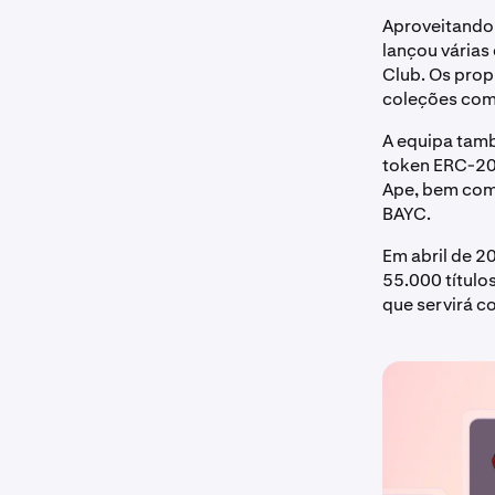
Aproveitando 
lançou várias
Club. Os prop
coleções com
A equipa tam
token ERC-20
Ape, bem com
BAYC.
Em abril de 2
55.000 título
que servirá 