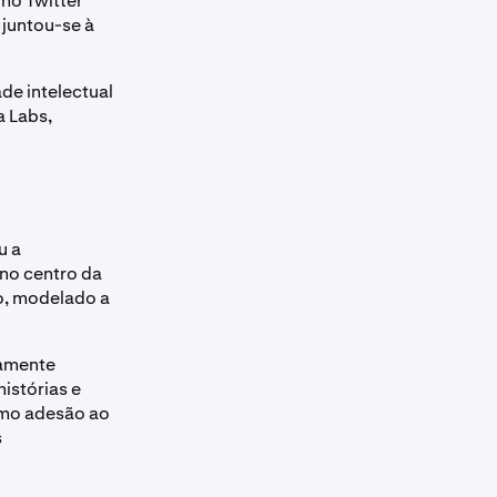
no Twitter
juntou-se à
de intelectual
a Labs,
u a
 no centro da
o, modelado a
samente
istórias e
omo adesão ao
s