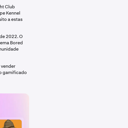
ht Club
Ape Kennel
ito a estas
 de 2022. O
stema Bored
omunidade
o vender
so gamificado