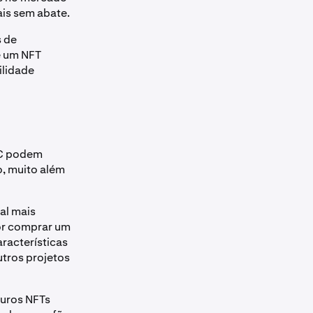
ais sem abate.
s de
e um NFT
ilidade
YC podem
o, muito além
al mais
or comprar um
racterísticas
utros projetos
turos NFTs