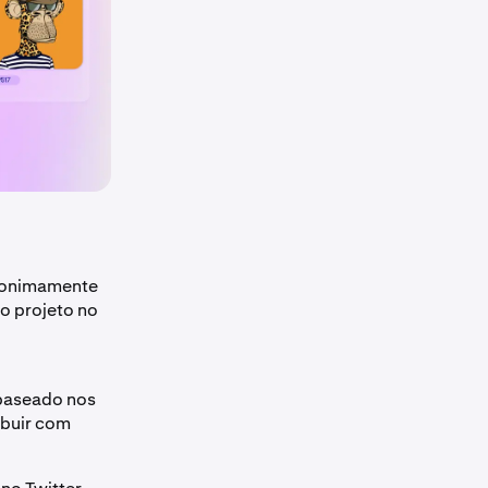
udonimamente
o projeto no
 baseado nos
ibuir com