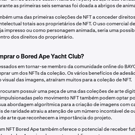
rante as primeiras seis semanas foi doada a abrigos de anim
mbém uma das primeiras coleções de NFT a conceder direito
ntelectual totais aos proprietários de NFT. O uso comercial d
eja impresso ou como personagem animada, seria uma possib
ntro dos direitos do proprietário.
mprar o Bored Ape Yacht Club?
ressados em tornar-se membro da comunidade online do BA
prar um dos NFTs da coleção. Os vários benefícios de adesã
 visual das imagens, atraíram muitos para a coleção de NFT.
rocuram possuir uma peça de uma das coleções de arte digit
as impulsionadas pelo movimento NFT também podem optar p
sua abordagem algorítmica para a criação de imagens com ca
eis de raridade atraiu a atenção de um número incontável de o
s de arte que reconhecem a importância do projeto.
um NFT Bored Ape também oferece o potencial de receber fu