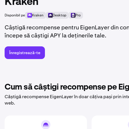
Kraken
Disponibil pe
Kraken
Desktop
Pro
Câștigă recompense pentru EigenLayer din contu
începe să câștigi APY la deținerile tale.
Înregistrează-te
Cum să câștigi recompense pe Ei
Câștigă recompense EigenLayer în doar câțiva pași prin int
web.