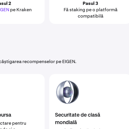
asul 2
Pasul 3
IGEN
pe Kraken
Fă staking pe o platformă
compatibilă
de câștigarea recompenselor pe EIGEN.
bursa
Securitate de clasă
ctare pentru
mondială