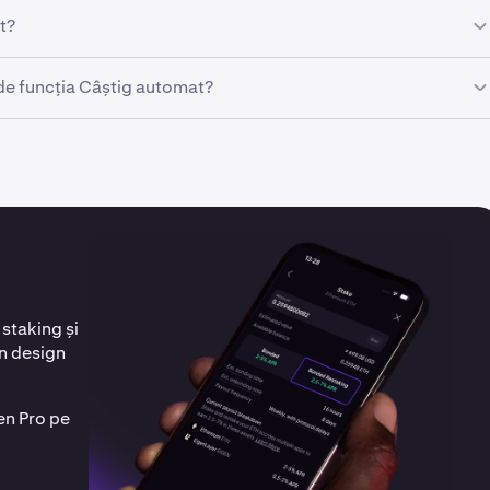
site și va fi activ numai pentru activele care nu sunt deja puse î
t?
 percepe un comision pentru recompensele generate. Mai
de funcția Câștig automat?
cații. Îți recomandăm să discuți cu un consultant fiscal pentru
 staking și
un design
en Pro pe