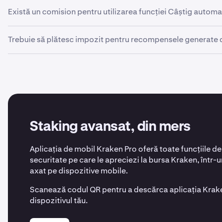
Da, Câștigul automat poate fi activat fie în aplicație, fie pe 
Există un comision pentru utilizarea funcției Câștig automa
staking în
Pro
.
Nu, nu percepem niciun comision suplimentar, însă Kraken
Trebuie să plătesc impozit pentru recompensele generate 
multe detalii sunt disponibile
aici
.
Este posibil să fie necesar să plătești impozit în anumite lo
sfaturi exacte, specifice locației.
Staking avansat, din mers
Aplicația de mobil Kraken Pro oferă toate funcțiile de
securitate pe care le apreciezi la bursa Kraken, într-
axat pe dispozitive mobile.
Scanează codul QR pentru a descărca aplicația Krak
dispozitivul tău.