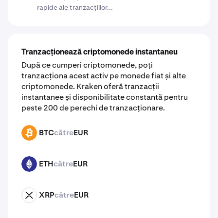
rapide ale tranzacțiilor...
Tranzacționează criptomonede instantaneu
După ce cumperi criptomonede, poți
tranzacționa acest activ pe monede fiat și alte
criptomonede. Kraken oferă tranzacții
instantanee și disponibilitate constantă pentru
peste 200 de perechi de tranzacționare.
BTC
către
EUR
BTC
ETH
către
EUR
ETH
XRP
către
EUR
XRP