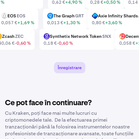
50 %
0,62 €
+4,90 %
0,28 €
+0,50 %
0,
EOS
EOS
The Graph
GRT
Axie Infinity Shar
EOS
GRT
AXS
0,057 €
+1,69 %
0,013 €
+1,30 %
0,80 €
+3,60 %
Zcash
ZEC
Synthetix Network Token
SNX
Dece
ZEC
SNX
MANA
440,06 €
-0,60 %
0,18 €
-0,60 %
0,058 €
Înregistrare
Ce pot face în continuare?
Cu Kraken, poți face mai multe lucruri cu
criptomonedele tale. De la efectuarea primei
tranzacționări până la folosirea instrumentelor noastre
profesioniste de tranzacționare avansate, toate funcțiile