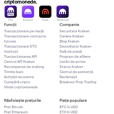
criptomonede.
Pro
Kraken
Krak
Desktop
Funcții
Companie
Tranzacționare pe marjă
Securitate Kraken
Tranzacționare contracte
Cariere Kraken
futures
Blog Kraken
Tranzacționare OTC
Dezvoltator Kraken
Instituții
Sală de presă
Tranzacționarea API
Program de afiliere
Centrul API Kraken
Listări de active
Recompense de staking
Status Kraken
Trimite bani
Centrul de asistență
Achiziții recurente
Reclamații
Cumpără cripto
Breakout Prop Trading
Vinde criptomonede
Răsfoiește prețurile
Piețe populare
Preț Bitcoin
BTC în USD
Preț Ethereum
ETH în USD