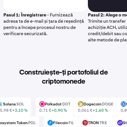
Pasul 1: Înregistrare
- Furnizează
Pasul 2: Alege o 
adresa ta de e-mail și țara de reședință
Trimite un transfe
pentru a începe procesul nostru de
achiziție ACH, util
verificare securizată.
credit/debit sau 
alte metode de pla
Construiește-ți portofoliul de
criptomonede
Solana
SOL
Polkadot
DOT
Dogecoin
DOGE
SOL
DOT
DOGE
US
65,98 €
+3,10 %
0,71 €
+0,90 %
0,061 €
+1,60 %
0
 Ecosystem Token
POL
Filecoin
FIL
TRON
TRX
FIL
TRX
XLM