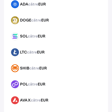
ADA
către
EUR
ADA
DOGE
către
EUR
DOGE
SOL
către
EUR
SOL
LTC
către
EUR
LTC
SHIB
către
EUR
SHIB
POL
către
EUR
POL
AVAX
către
EUR
AVAX