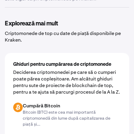
ale tale. Kraken facilitează retragerea criptomonedei
tale în orice portofel cald sau portofel rece care o
Luăm toate măsurile posibile pentru a menține
acceptă. Pur și simplu introdu adresa portofelului extern
securitatea și accesibilitatea criptomonedelor pe care
și criptomoneda ta va ajunge în portofelul tău în câteva
alegi să le păstrezi pe Kraken. Deși credem că cel mai
Explorează mai mult
momente.
sigur loc pentru criptomonedele tale este în propriul tău
Criptomonede de top cu date de piață disponibile pe
portofel de criptomonede, ne străduim constant să fim
Kraken.
cât mai transparenți și securizați posibil atunci când ne
încredințezi activele tale digitale. Află mai multe despre
standardele noastre de securitate
recunoscute la nivel
global
.
Ghiduri pentru cumpărarea de criptomonede
Deciderea criptomonedei pe care să o cumperi
poate părea copleșitoare. Am alcătuit ghiduri
pentru sute de proiecte de blockchain de top,
pentru a te ajuta să parcurgi procesul de la A la Z.
Cumpără Bitcoin
BTC
Bitcoin (BTC) este cea mai importantă
criptomonedă din lume după capitalizarea de
piață și...