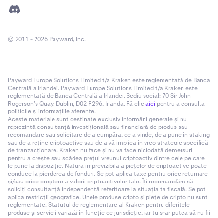
© 2011 - 2026 Payward, Inc.
Payward Europe Solutions Limited t/a Kraken este reglementată de Banca
Centrală a Irlandei. Payward Europe Solutions Limited t/a Kraken este
reglementată de Banca Centrală a Irlandei. Sediu social: 70 Sir John
Rogerson’s Quay, Dublin, D02 R296, Irlanda. Fă clic
aici
pentru a consulta
politicile și informațiile aferente.
Aceste materiale sunt destinate exclusiv informării generale și nu
reprezintă consultanță investițională sau financiară de produs sau
recomandare sau solicitare de a cumpăra, de a vinde, de a pune în staking
sau de a reține criptoactive sau de a vă implica în vreo strategie specifică
de tranzacționare. Kraken nu face și nu va face niciodată demersuri
pentru a crește sau scădea prețul vreunui criptoactiv dintre cele pe care
le pune la dispoziție. Natura imprevizibilă a piețelor de criptoactive poate
conduce la pierderea de fonduri. Se pot aplica taxe pentru orice returnare
și/sau orice creștere a valorii criptoactivelor tale. Îți recomandăm să
soliciți consultanță independentă referitoare la situația ta fiscală. Se pot
aplica restricții geografice. Unele produse cripto și piețe de cripto nu sunt
reglementate. Statutul de reglementare al Kraken pentru diferitele
produse și servicii variază în funcție de jurisdicție, iar tu s-ar putea să nu fii