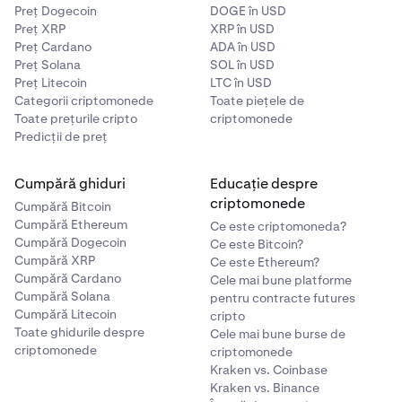
Preț Dogecoin
DOGE în USD
Preț XRP
XRP în USD
Preț Cardano
ADA în USD
Preț Solana
SOL în USD
Preț Litecoin
LTC în USD
Categorii criptomonede
Toate piețele de
Toate prețurile cripto
criptomonede
Predicții de preț
Cumpără ghiduri
Educație despre
criptomonede
Cumpără Bitcoin
Cumpără Ethereum
Ce este criptomoneda?
Cumpără Dogecoin
Ce este Bitcoin?
Cumpără XRP
Ce este Ethereum?
Cumpără Cardano
Cele mai bune platforme
Cumpără Solana
pentru contracte futures
Cumpără Litecoin
cripto
Toate ghidurile despre
Cele mai bune burse de
criptomonede
criptomonede
Kraken vs. Coinbase
Kraken vs. Binance