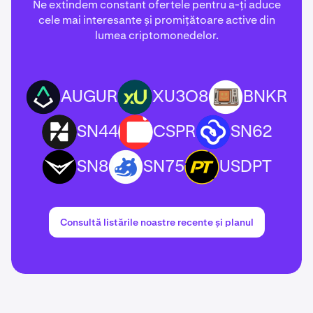
Ne extindem constant ofertele pentru a-ți aduce
cele mai interesante și promițătoare active din
lumea criptomonedelor.
AUGUR
XU3O8
BNKR
AUGUR
XU3O8
BNKR
SN44
CSPR
SN62
SN44
CSPR
SN62
SN8
SN75
USDPT
SN8
SN75
USDPT
Consultă listările noastre recente și planul