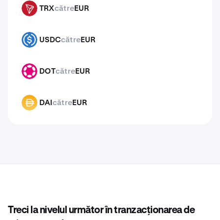
TRX
către
EUR
TRX
USDC
către
EUR
USDC
DOT
către
EUR
DOT
DAI
către
EUR
DAI
Treci la nivelul următor în tranzacționarea de