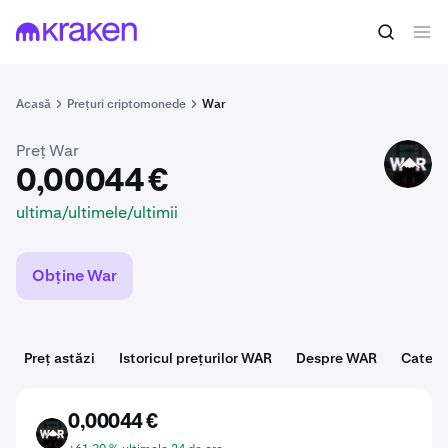
0,00044 €
Cumpără WAR
ultima/ultimele/ultimii
Acasă
Prețuri criptomonede
War
Preț War
WAR
0,00044 €
ultima/ultimele/ultimii
Obține War
Preț astăzi
Istoricul prețurilor WAR
Despre WAR
Catego
0,00044 €
WAR