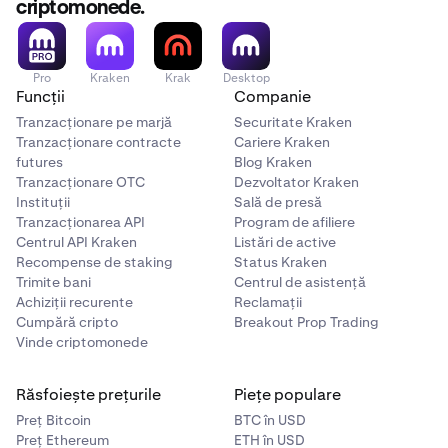
criptomonede.
Pro
Kraken
Krak
Desktop
Funcții
Companie
Tranzacționare pe marjă
Securitate Kraken
Tranzacționare contracte
Cariere Kraken
futures
Blog Kraken
Tranzacționare OTC
Dezvoltator Kraken
Instituții
Sală de presă
Tranzacționarea API
Program de afiliere
Centrul API Kraken
Listări de active
Recompense de staking
Status Kraken
Trimite bani
Centrul de asistență
Achiziții recurente
Reclamații
Cumpără cripto
Breakout Prop Trading
Vinde criptomonede
Răsfoiește prețurile
Piețe populare
Preț Bitcoin
BTC în USD
Preț Ethereum
ETH în USD