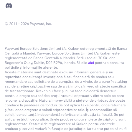
© 2011 - 2026 Payward, Inc.
Payward Europe Solutions Limited t/a Kraken este reglementată de Banca
Centrală a Irlandei. Payward Europe Solutions Limited t/a Kraken este
reglementată de Banca Centrală a Irlandei. Sediu social: 70 Sir John
Rogerson’s Quay, Dublin, D02 R296, Irlanda. Fă clic
aici
pentru a consulta
politicile și informațiile aferente.
Aceste materiale sunt destinate exclusiv informării generale și nu
reprezintă consultanță investițională sau financiară de produs sau
recomandare sau solicitare de a cumpăra, de a vinde, de a pune în staking
sau de a reține criptoactive sau de a vă implica în vreo strategie specifică
de tranzacționare. Kraken nu face și nu va face niciodată demersuri
pentru a crește sau scădea prețul vreunui criptoactiv dintre cele pe care
le pune la dispoziție. Natura imprevizibilă a piețelor de criptoactive poate
conduce la pierderea de fonduri. Se pot aplica taxe pentru orice returnare
și/sau orice creștere a valorii criptoactivelor tale. Îți recomandăm să
soliciți consultanță independentă referitoare la situația ta fiscală. Se pot
aplica restricții geografice. Unele produse cripto și piețe de cripto nu sunt
reglementate. Statutul de reglementare al Kraken pentru diferitele
produse și servicii variază în funcție de jurisdicție, iar tu s-ar putea să nu fii