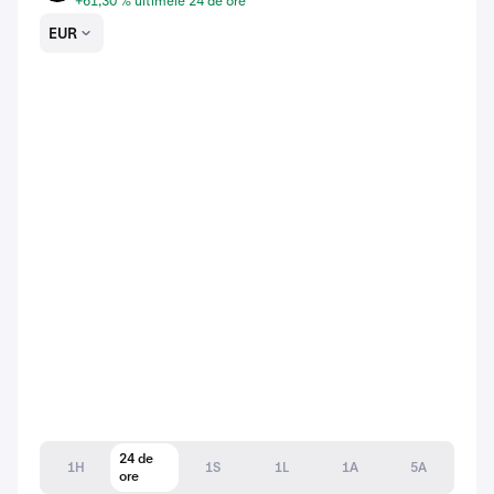
+61,30 % ultimele 24 de ore
EUR
24 de
1H
1S
1L
1A
5A
ore