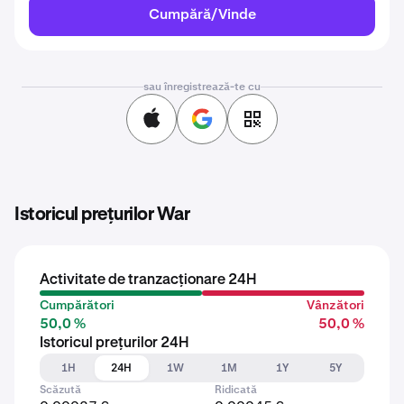
Cumpără/Vinde
sau înregistrează-te cu
Istoricul prețurilor War
Activitate de tranzacționare 24H
Cumpărători
Vânzători
50,0 %
50,0 %
Istoricul prețurilor 24H
1H
24H
1W
1M
1Y
5Y
Scăzută
Ridicată