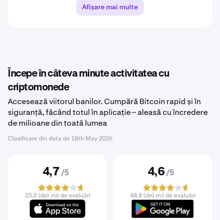
Afișare mai multe
Începe în câteva minute activitatea cu
criptomonede
Accesează viitorul banilor. Cumpără Bitcoin rapid și în
siguranță, făcând totul în aplicație – aleasă cu încredere
de milioane din toată lumea
Clasificare din data de
18th May 2026
4,7
4,6
/5
/5
25,0 (de) mii de evaluări
48,8 (de) mii de evaluări