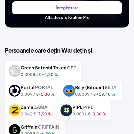
Înregistrare
Află despre Kraken Pro
Persoanele care dețin War dețin și
Green Satoshi Token
GST
GST
0,00085 €
+4,30 %
Portal
PORTAL
Billy (Bitcoin)
BILLY
PORTAL
BILLY
0,0097 €
-1,30 %
0,00097 €
+19,40 %
Zama
ZAMA
PIPE
PIPE
ZAMA
PIPE
0,042 €
-7,90 %
0,0091 €
-3,80 %
Griffain
GRIFFAIN
GRIFFAIN
0,0089 €
+6,00 %