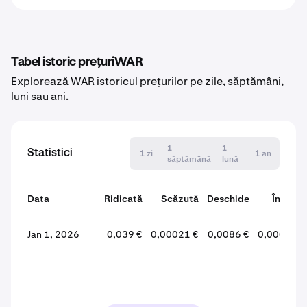
Tabel istoric prețuriWAR
Explorează WAR istoricul prețurilor pe zile, săptămâni,
luni sau ani.
1
1
Statistici
1 zi
1 an
săptămână
lună
Data
Ridicată
Scăzută
Deschide
Închide
Jan 1, 2026
0,039 €
0,00021 €
0,0086 €
0,00028 €