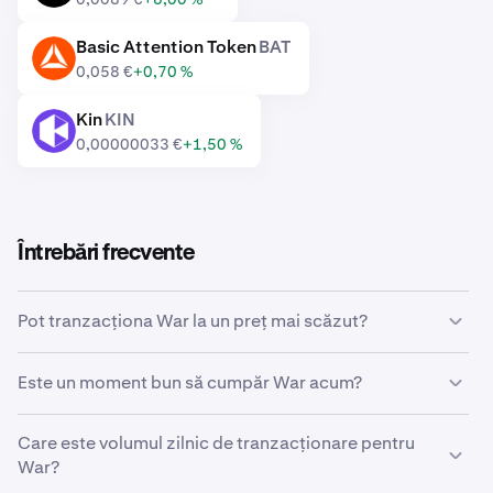
Basic Attention Token
BAT
BAT
0,058 €
+0,70 %
Kin
KIN
KIN
0,00000033 €
+1,50 %
Întrebări frecvente
Pot tranzacționa War la un preț mai scăzut?
Da, poți folosi ordine personalizate pe Kraken pentru a
Este un moment bun să cumpăr War acum?
cumpăra automat War, dacă ajunge la un preț mai
scăzut.
Poate fi greu să prinzi momentul perfect pe piață, motiv
Care este volumul zilnic de tranzacționare pentru
pentru care mulți traderi aleg, în schimb,
calculul mediei
War?
costului în dolari
pentru War. Folosind achizițiile