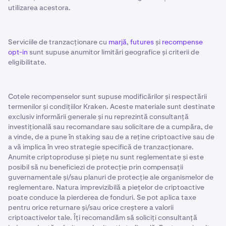
utilizarea acestora.
Serviciile de tranzacționare cu
marjă
,
futures
și
recompense
opt-in
sunt supuse anumitor limitări geografice și criterii de
eligibilitate.
Cotele recompenselor sunt supuse modificărilor și respectării
termenilor și condițiilor Kraken. Aceste materiale sunt destinate
exclusiv informării generale și nu reprezintă consultanță
investițională sau recomandare sau solicitare de a cumpăra, de
a vinde, de a pune în staking sau de a reține criptoactive sau de
a vă implica în vreo strategie specifică de tranzacționare.
Anumite criptoproduse și piețe nu sunt reglementate și este
posibil să nu beneficiezi de protecție prin compensații
guvernamentale și/sau planuri de protecție ale organismelor de
reglementare. Natura imprevizibilă a piețelor de criptoactive
poate conduce la pierderea de fonduri. Se pot aplica taxe
pentru orice returnare și/sau orice creștere a valorii
criptoactivelor tale. Îți recomandăm să soliciți consultanță