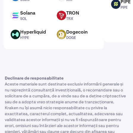
PIPE
PIPE
PIPE
Solana
TRON
SOL
TRX
SOL
TRX
Hyperliquid
Dogecoin
HYPE
DOGE
HYPE
DOGE
Declinare de responsabilitate
Aceste materiale sunt destinate exclusiv informării generale și
nu reprezintă consultanță investițională, o recomandare sau o
solicitare de a cumpăra, de a vinde sau de a deține criptoactive
sau de a adopta vreo strategie anume de tranzacționare.
Kraken nu își asumă nicio responsabilitate cu privire la
exactitatea, caracterul complet, actualitatea, adecvarea sau
validitatea acestor informații și nu va fi răspunzătoare pentru
erori, omisiuni sau întârzieri ale acestor informații sau pentru
pierderi, vătămări sau daune care decurg din afișarea sau