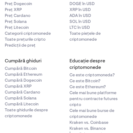
Preț Dogecoin
DOGE în USD
Preț XRP
XRP în USD
Preț Cardano
ADA în USD
Preț Solana
SOL în USD
Preț Litecoin
LTC în USD
Categorii criptomonede
Toate piețele de
Toate prețurile cripto
criptomonede
Predicții de preț
Cumpără ghiduri
Educație despre
criptomonede
Cumpără Bitcoin
Cumpără Ethereum
Ce este criptomoneda?
Cumpără Dogecoin
Ce este Bitcoin?
Cumpără XRP
Ce este Ethereum?
Cumpără Cardano
Cele mai bune platforme
Cumpără Solana
pentru contracte futures
Cumpără Litecoin
cripto
Toate ghidurile despre
Cele mai bune burse de
criptomonede
criptomonede
Kraken vs. Coinbase
Kraken vs. Binance