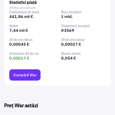
Statistici piață
Ultima actualizare
Capitalizare de piață
Stoc circulant
441,86 mii €
1 mld.
Volum
Clasament pe piață
7,44 mii €
#3569
24 de ore ridicat
24 de ore scăzut
0,00045 €
0,00027 €
Schimbare 24 de ore
Maxim istoric
0,00017 €
0,054 €
Cumpără War
Preț War astăzi