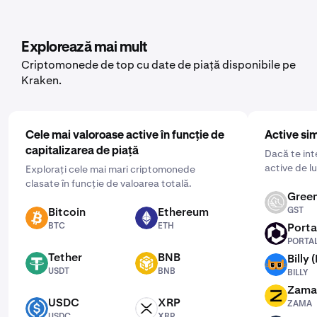
inclusiv War. Pentru a o configura, deschide aplicația de
mobil, atinge „Cumpărare” și alege activul pe care vrei
să-l achiziționezi. Apoi, introdu suma pe care vrei să o
Explorează mai mult
cumperi și selectează frecvența, dând clic pe „O dată” și
Criptomonede de top cu date de piață disponibile pe
alegând o frecvență convenabilă pentru tine: zilnic,
Kraken.
săptămânal sau lunar.
Cele mai valoroase active în funcție de
Active sim
capitalizarea de piață
Dacă te int
active de l
Explorați cele mai mari criptomonede
clasate în funcție de valoarea totală.
Green
GST
Bitcoin
Ethereum
GST
BTC
ETH
BTC
ETH
Porta
PORTAL
PORTA
Tether
BNB
Billy 
USDT
BNB
BILLY
USDT
BNB
BILLY
Zama
ZAMA
USDC
XRP
ZAMA
USDC
XRP
USDC
XRP