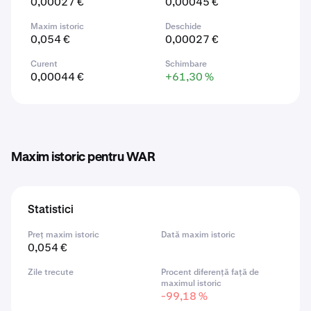
0,00027 €
0,00045 €
Maxim istoric
Deschide
0,054 €
0,00027 €
Curent
Schimbare
0,00044 €
+61,30 %
Maxim istoric pentru WAR
Statistici
Preț maxim istoric
Dată maxim istoric
0,054 €
Zile trecute
Procent diferență față de
maximul istoric
-99,18 %