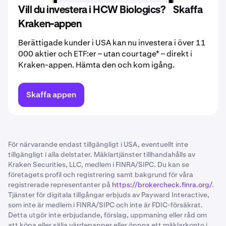
Vill du investera i HCW Biologics? Skaffa
Kraken-appen
Berättigade kunder i USA kan nu investera i över 11
000 aktier och ETF:er – utan courtage* – direkt i
Kraken-appen. Hämta den och kom igång.
Skaffa appen
För närvarande endast tillgängligt i USA, eventuellt inte
tillgängligt i alla delstater. Mäklartjänster tillhandahålls av
Kraken Securities, LLC, medlem i FINRA/SIPC. Du kan se
företagets profil och registrering samt bakgrund för våra
registrerade representanter på
https://brokercheck.finra.org/
.
Tjänster för digitala tillgångar erbjuds av Payward Interactive,
som inte är medlem i FINRA/SIPC och inte är FDIC-försäkrat.
Detta utgör inte erbjudande, förslag, uppmaning eller råd om
att köpa eller sälja värdepapper eller öppna ett mäklarkonto i