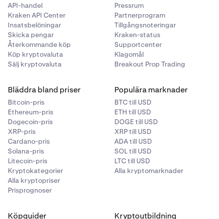
API-handel
Pressrum
Kraken API Center
Partnerprogram
Insatsbelöningar
Tillgångsnoteringar
Skicka pengar
Kraken-status
Återkommande köp
Supportcenter
Köp kryptovaluta
Klagomål
Sälj kryptovaluta
Breakout Prop Trading
Bläddra bland priser
Populära marknader
Bitcoin-pris
BTC till USD
Ethereum-pris
ETH till USD
Dogecoin-pris
DOGE till USD
XRP-pris
XRP till USD
Cardano-pris
ADA till USD
Solana-pris
SOL till USD
Litecoin-pris
LTC till USD
Kryptokategorier
Alla kryptomarknader
Alla kryptopriser
Prisprognoser
Köpguider
Kryptoutbildning