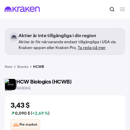
Aktier är inte tillgängliga i din region
Aktier är för närvarande endast tillgängliga i USA via
Kraken-appen eller Kraken Pro.
Ta reda på mer
Hem
Stocks
HCWB
HCW Biologics (HCWB)
HCWB
NASDAQ
3,43 $
0,090 $ (
+2,69 %
)
Pre market