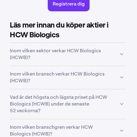
Registrera dig
Läs mer innan du köper aktier i
HCW Biologics
Inom vilken sektor verkar HCW Biologics
(HCWB)?
HCWB
verkar inom sektorn
Healthcare
. Sektor är en
Inom vilken bransch verkar HCW Biologics
bred klassificering som grupperar företag utifrån
(HCWB)?
deras affärsverksamheter, branschfokus eller
ekonomiska funktion.
HCWB
verkar inom branschen
Biotechnology
.
Vad är det högsta och lägsta priset på HCW
Bransch är en mer specifik klassificering inom en
Biologics (HCWB) under de senaste
sektor som grupperar företag som verkar inom ett
52 veckorna?
liknande område och har närliggande
affärsområden.
Under de senaste 52 veckorna har
HCW Biologics
Inom vilken branschgren verkar HCW
Inc. Common Stock (HCWB)
handlats mellan ett
Biologics (HCWB)?
lägsta pris på
1,50 $
och ett högsta pris på
44,10 $
.