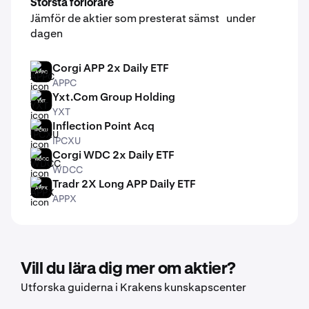
Största förlorare
Jämför de aktier som presterat sämst under
dagen
Corgi APP 2x Daily ETF
APPC
APPC
Yxt.Com Group Holding
YXT
YXT
Inflection Point Acq
IPCXU
IPCXU
Corgi WDC 2x Daily ETF
WDCC
WDCC
Tradr 2X Long APP Daily ETF
APPX
APPX
Vill du lära dig mer om aktier?
Utforska guiderna i Krakens kunskapscenter