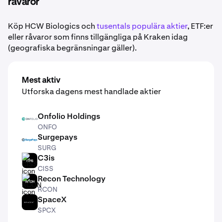
råvaror
Köp HCW Biologics och
tusentals populära aktier
, ETF:er
eller råvaror som finns tillgängliga på Kraken idag
(geografiska begränsningar gäller).
Mest aktiv
Utforska dagens mest handlade aktier
Onfolio Holdings
ONFO
ONFO
Surgepays
SURG
SURG
C3is
CISS
CISS
Recon Technology
RCON
RCON
SpaceX
SPCX
SPCX