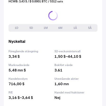
HCWB: 3,43 $ / ₿ 0.0001 BTC / 5312 sats
1D
5D
1M
6M
1Å
5Å
Nyckeltal
Föregående stängning
52-veckorsintervall
3,34 $
1,50 $–44,10 $
Marknadsvärde
Bokfört värde
5,48 mn $
3.61
Handelsvolym
Utestående aktier
716,00 $
1,60 mn
P/E
Handel med fraktioner
3,16 $–3,64 $
Nej