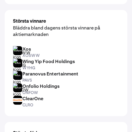
Största vinnare
Bläddra bland dagens största vinnare på
aktiemarknaden
Xos
XOSWW
XOSWW
Wing Yip Food Holdings
WYHG
WYHG
Paranovus Entertainment
PAVS
PAVS
Onfolio Holdings
ONFOW
ONFOW
ClearOne
CLRO
CLRO