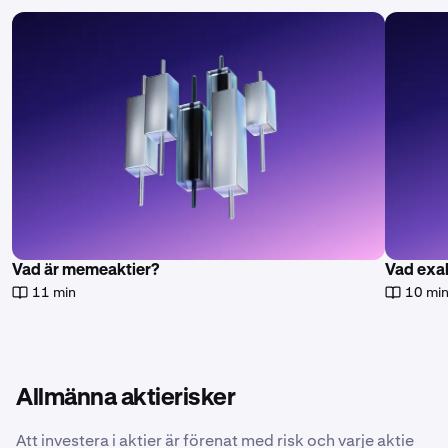
Vad är memeaktier?
Vad exak
11 min
10 mi
Allmänna aktierisker
Att investera i aktier är förenat med risk och varje aktie