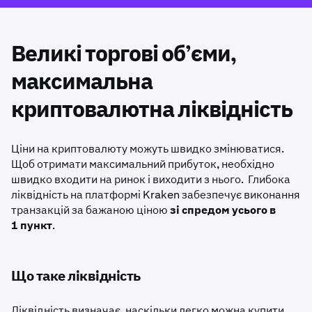
Великі торгові об’єми,
максимальна
криптовалютна ліквідність
Ціни на криптовалюту можуть швидко змінюватися.
Щоб отримати максимальний прибуток, необхідно
швидко входити на ринок і виходити з нього. Глибока
ліквідність на платформі Kraken забезпечує виконання
транзакцій за бажаною ціною
зі спредом усього в
1 пункт
.
Що таке ліквідність
Ліквідність визначає, наскільки легко можна купити