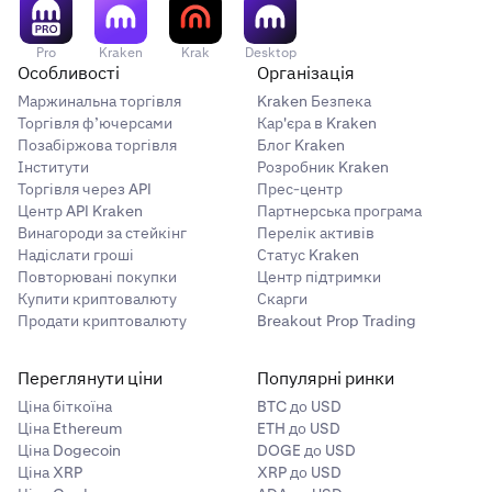
Pro
Kraken
Krak
Desktop
Особливості
Організація
Маржинальна торгівля
Kraken Безпека
Торгівля ф’ючерсами
Кар'єра в Kraken
Позабіржова торгівля
Блог Kraken
Інститути
Розробник Kraken
Торгівля через API
Прес-центр
Центр API Kraken
Партнерська програма
Винагороди за стейкінг
Перелік активів
Надіслати гроші
Статус Kraken
Повторювані покупки
Центр підтримки
Купити криптовалюту
Скарги
Продати криптовалюту
Breakout Prop Trading
Переглянути ціни
Популярні ринки
Ціна біткоїна
BTC до USD
Ціна Ethereum
ETH до USD
Ціна Dogecoin
DOGE до USD
Ціна XRP
XRP до USD