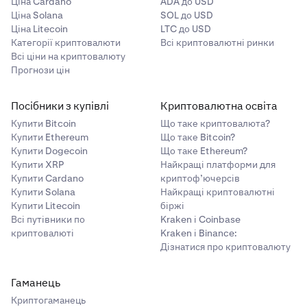
Ціна Cardano
ADA до USD
Ціна Solana
SOL до USD
Ціна Litecoin
LTC до USD
Категорії криптовалюти
Всі криптовалютні ринки
Всі ціни на криптовалюту
Прогнози цін
Посібники з купівлі
Криптовалютна освіта
Купити Bitcoin
Що таке криптовалюта?
Купити Ethereum
Що таке Bitcoin?
Купити Dogecoin
Що таке Ethereum?
Купити XRP
Найкращі платформи для
Купити Cardano
криптоф’ючерсів
Купити Solana
Найкращі криптовалютні
Купити Litecoin
біржі
Всі путівники по
Kraken і Coinbase
криптовалюті
Kraken і Binance:
Дізнатися про криптовалюту
Гаманець
Криптогаманець