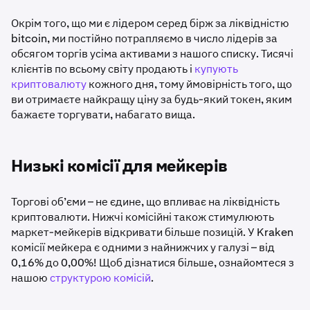
Окрім того, що ми є лідером серед бірж за ліквідністю
bitcoin, ми постійно потрапляємо в число лідерів за
обсягом торгів усіма активами з нашого списку. Тисячі
клієнтів по всьому світу продають і
купують
криптовалюту
кожного дня, тому ймовірність того, що
ви отримаєте найкращу ціну за будь-який токен, яким
бажаєте торгувати, набагато вища.
Низькі комісії для мейкерів
Торгові об’єми – не єдине, що впливає на ліквідність
криптовалюти. Нижчі комісійні також стимулюють
маркет-мейкерів відкривати більше позицій. У Kraken
комісії мейкера є одними з найнижчих у галузі – від
0,16% до 0,00%! Щоб дізнатися більше, ознайомтеся з
нашою
структурою комісій
.