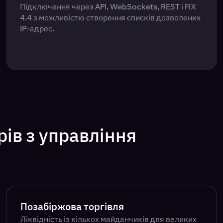
Підключення через API, WebSockets, REST і FIX
4.4 з можливістю створення списків дозволених
IP-адрес.
ів з управління
Позабіржова торгівля
Ліквідність із кількох майданчиків для великих