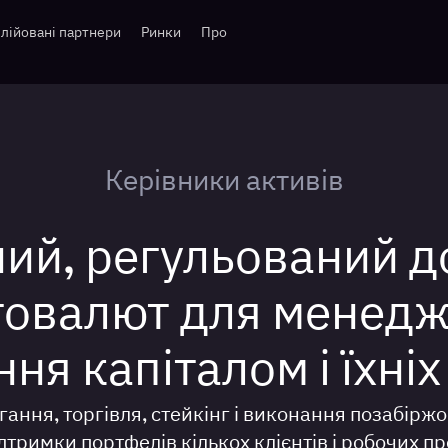
лійовані партнери
Ринки
Про
Керівники активів
ий, регульований д
овалют для менедж
ня капіталом і їхніх
гання, торгівля, стейкінг і виконання позабіржо
дтримки портфелів кількох клієнтів і робочих п