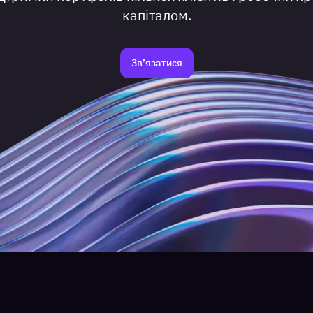
капіталом.
Зв’язатися