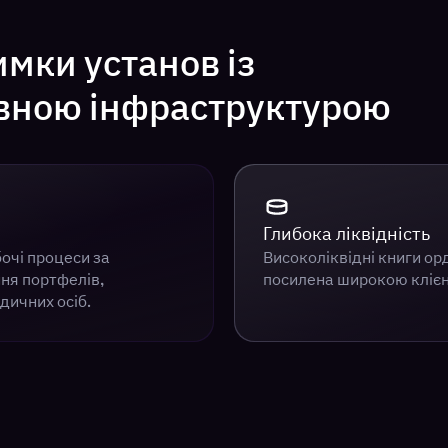
имки установ із
вною інфраструктурою
Глибока ліквідність
бочі процеси за
Високоліквідні книги орд
ня портфелів,
посилена широкою клієн
дичних осіб.