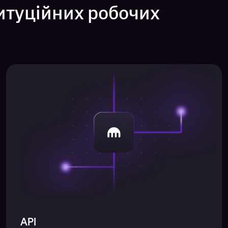
итуційних робочих
API