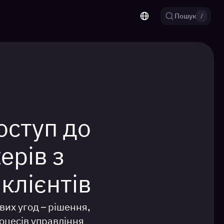
Пошук
/
оступ до
ерів з
 клієнтів
вих угод – рішення,
роцесів управління