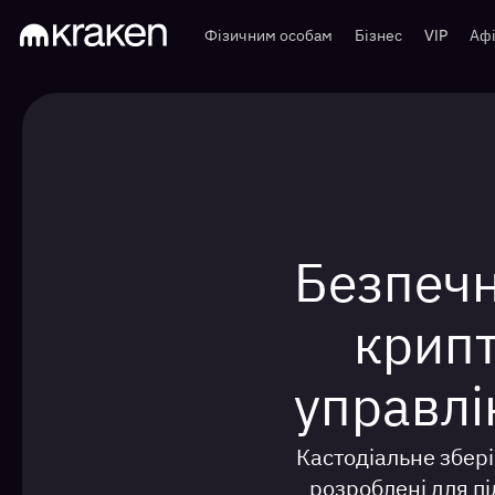
Фізичним особам
Бізнес
VIP
Афі
Безпечн
крипт
управлін
Кастодіальне збері
розроблені для пі