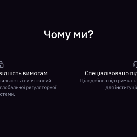
Чому ми?
відність вимогам
Спеціалізовано п
іяльність і винятковий
Цілодобова підтримка т
 глобальної регуляторної
для інституці
стеми.