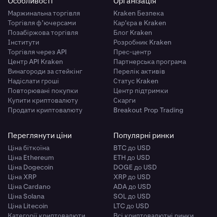
Особливості
Організація
Маржинальна торгівля
Kraken Безпека
Торгівля ф’ючерсами
Кар'єра в Kraken
Позабіржова торгівля
Блог Kraken
Інститути
Розробник Kraken
Торгівля через API
Прес-центр
Центр API Kraken
Партнерська програма
Винагороди за стейкінг
Перелік активів
Надіслати гроші
Статус Kraken
Повторювані покупки
Центр підтримки
Купити криптовалюту
Скарги
Продати криптовалюту
Breakout Prop Trading
Переглянути ціни
Популярні ринки
Ціна біткоїна
BTC до USD
Ціна Ethereum
ETH до USD
Ціна Dogecoin
DOGE до USD
Ціна XRP
XRP до USD
Ціна Cardano
ADA до USD
Ціна Solana
SOL до USD
Ціна Litecoin
LTC до USD
Категорії криптовалюти
Всі криптовалютні ринки