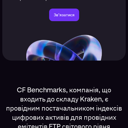
Зв’язатися
CF Benchmarks, компанія, що
входить до складу Kraken, є
провідним постачальником індексів
цифрових активів для провідних
емітентів ETP світового рівня