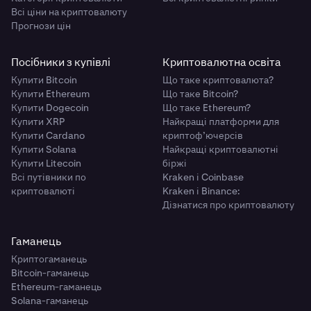
Всі ціни на криптовалюту
Прогнози цін
Посібники з купівлі
Криптовалютна освіта
Купити Bitcoin
Що таке криптовалюта?
Купити Ethereum
Що таке Bitcoin?
Купити Dogecoin
Що таке Ethereum?
Купити XRP
Найкращі платформи для
Купити Cardano
криптоф’ючерсів
Купити Solana
Найкращі криптовалютні
Купити Litecoin
біржі
Всі путівники по
Kraken і Coinbase
криптовалюті
Kraken і Binance:
Дізнатися про криптовалюту
Гаманець
Криптогаманець
Bitcoin-гаманець
Ethereum-гаманець
Solana-гаманець