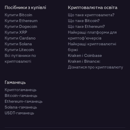
Посібники з купівлі
Криптовалютна освіта
Купити Bitcoin
Що таке криптовалюта?
Купити Ethereum
Що таке Bitcoin?
Купити Dogecoin
Що таке Ethereum?
Купити XRP
Найкращі платформи для
Купити Cardano
криптоф’ючерсів
Купити Solana
Найкращі криптовалютні
Купити Litecoin
біржі
Всі путівники по
Kraken і Coinbase
криптовалюті
Kraken і Binance:
Дізнатися про криптовалюту
Гаманець
Криптогаманець
Bitcoin-гаманець
Ethereum-гаманець
Solana-гаманець
USDT-гаманець