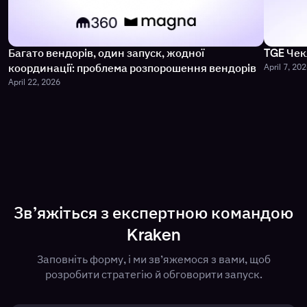
Багато вендорів, один запуск, жодної
TGE Чек
April 7, 20
координації: проблема розпорошення вендорів
April 22, 2026
Зв’яжіться з експертною командою
Kraken
Заповніть форму, і ми зв’яжемося з вами, щоб
розробити стратегію й обговорити запуск.