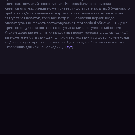
криптоактиву, який пропонується. Непередбачувана природа
криптовалютних ринків може призвести до втрати коштів. З будь-якого
прибутку та/або підвищення вартості криптовалютних активів може
стягуватися податок, тому вам потрібні незалежні поради щодо
оподаткування. Можуть застосовуватися географічні обмеження. Деякі
криптопродукти та ринки є нерегульованими. Регуляторний статус
Kraken щодо різноманітних продуктів і послуг залежить від юрисдикції, і
ви можете не бути захищені шляхом застосування урядової компенсації
та / або регуляторних схем захисту. Див. розділ «Розкриття юридичної
інформації» для кожної юрисдикції (
тут
).