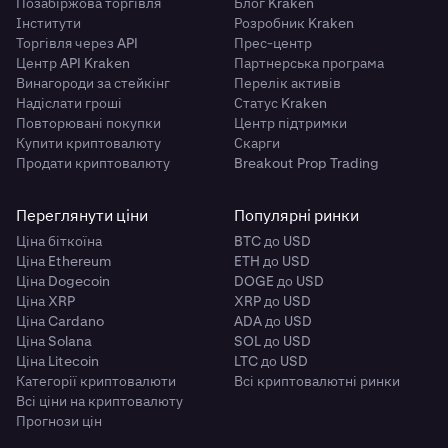
Позабіржова торгівля
Блог Kraken
Інститути
Розробник Kraken
Торгівля через API
Прес-центр
Центр API Kraken
Партнерська програма
Винагороди за стейкінг
Перелік активів
Надіслати гроші
Статус Kraken
Повторювані покупки
Центр підтримки
Купити криптовалюту
Скарги
Продати криптовалюту
Breakout Prop Trading
Переглянути ціни
Популярні ринки
Ціна біткоїна
BTC до USD
Ціна Ethereum
ETH до USD
Ціна Dogecoin
DOGE до USD
Ціна XRP
XRP до USD
Ціна Cardano
ADA до USD
Ціна Solana
SOL до USD
Ціна Litecoin
LTC до USD
Категорії криптовалюти
Всі криптовалютні ринки
Всі ціни на криптовалюту
Прогнози цін