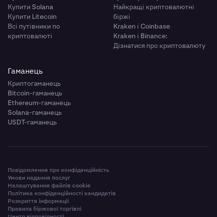
Купити Solana
Найкращі криптовалютні
Купити Litecoin
біржі
Всі путівники по
Kraken і Coinbase
криптовалюті
Kraken і Binance:
Дізнатися про криптовалюту
Гаманець
Криптогаманець
Bitcoin-гаманець
Ethereum-гаманець
Solana-гаманець
USDT-гаманець
Повідомлення про конфіденційність
Умови надання послуг
Налаштування файлів cookie
Політика конфіденційності кандидатів
Розкриття інформації
Правила біржової торгівлі
Центр відповідності