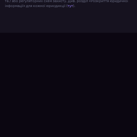
та / або регуляторних схем захисту. Див. розділ «Розкриття юридичної
інформації» для кожної юрисдикції (
тут
).