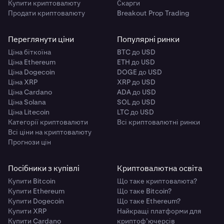
Купити криптовалюту
Скарги
Продати криптовалюту
Breakout Prop Trading
Переглянути ціни
Популярні ринки
Ціна біткоїна
BTC до USD
Ціна Ethereum
ETH до USD
Ціна Dogecoin
DOGE до USD
Ціна XRP
XRP до USD
Ціна Cardano
ADA до USD
Ціна Solana
SOL до USD
Ціна Litecoin
LTC до USD
Категорії криптовалюти
Всі криптовалютні ринки
Всі ціни на криптовалюту
Прогнози цін
Посібники з купівлі
Криптовалютна освіта
Купити Bitcoin
Що таке криптовалюта?
Купити Ethereum
Що таке Bitcoin?
Купити Dogecoin
Що таке Ethereum?
Купити XRP
Найкращі платформи для
Купити Cardano
криптоф’ючерсів