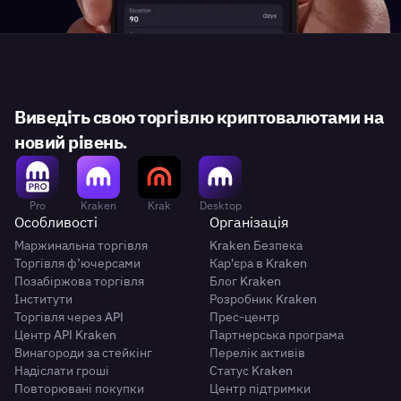
Виведіть свою торгівлю криптовалютами на
новий рівень.
Pro
Kraken
Krak
Desktop
Особливості
Організація
Маржинальна торгівля
Kraken Безпека
Торгівля ф’ючерсами
Кар'єра в Kraken
Позабіржова торгівля
Блог Kraken
Інститути
Розробник Kraken
Торгівля через API
Прес-центр
Центр API Kraken
Партнерська програма
Винагороди за стейкінг
Перелік активів
Надіслати гроші
Статус Kraken
Повторювані покупки
Центр підтримки