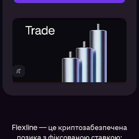
Flexline — це криптозабезпечена
позика з фіксованою ставкою: