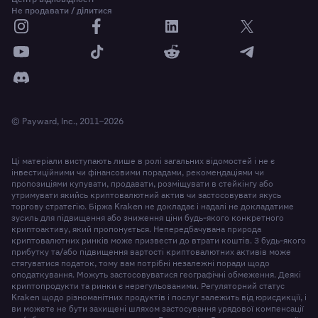
Не продавати / ділитися
© Payward, Inc., 2011–2026
Ці матеріали виступають лише в ролі загальних відомостей і не є
інвестиційними чи фінансовими порадами, рекомендаціями чи
пропозиціями купувати, продавати, розміщувати в стейкінгу або
утримувати якийсь криптовалютний актив чи застосовувати якусь
торгову стратегію. Біржа Kraken не докладає і надалі не докладатиме
зусиль для підвищення або зниження ціни будь-якого конкретного
криптоактиву, який пропонується. Непередбачувана природа
криптовалютних ринків може призвести до втрати коштів. З будь-якого
прибутку та/або підвищення вартості криптовалютних активів може
стягуватися податок, тому вам потрібні незалежні поради щодо
оподаткування. Можуть застосовуватися географічні обмеження. Деякі
криптопродукти та ринки є нерегульованими. Регуляторний статус
Kraken щодо різноманітних продуктів і послуг залежить від юрисдикції, і
ви можете не бути захищені шляхом застосування урядової компенсації