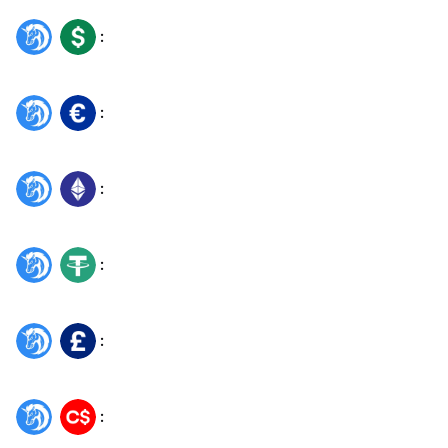
:
1INCH
USD
:
1INCH
EUR
:
1INCH
ETH
:
1INCH
USDT
:
1INCH
GBP
:
1INCH
CAD