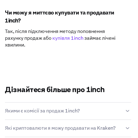
Чи можу я миттєво купувати та продавати
1inch?
Так, після підключення методу поповнення
рахунку продаж або
купівля 1inch
займає лічені
хвилини.
Дізнайтеся більше про 1inch
Якими є комісії за продаж 1inch?
Kraken пропонує конкурентоспроможну структуру
Які криптовалюти я можу продавати на Kraken?
комісій залежно від розміру транзакції, типу активу,
способу оплати й ринкових умов.
Дізнайтеся більше