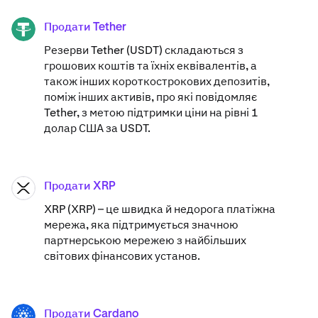
Продати Tether
USDT
Резерви Tether (USDT) складаються з
грошових коштів та їхніх еквівалентів, а
також інших короткострокових депозитів,
поміж інших активів, про які повідомляє
Tether, з метою підтримки ціни на рівні 1
долар США за USDT.
Продати XRP
XRP
XRP (XRP) – це швидка й недорога платіжна
мережа, яка підтримується значною
партнерською мережею з найбільших
світових фінансових установ.
Продати Cardano
ADA