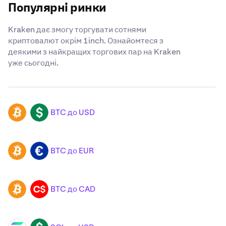
Популярні ринки
Kraken дає змогу торгувати сотнями
криптовалют окрім 1inch. Ознайомтеся з
деякими з найкращих торгових пар на Kraken
уже сьогодні.
BTC до USD
BTC
USD
BTC до EUR
BTC
EUR
BTC до CAD
BTC
CAD