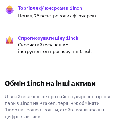
Торгівля ф’ючерсами 1inch
Понад 95 безстрокових ф’ючерсів
Спрогнозувати ціну 1inch
Скористайтеся нашим
інструментом прогнозу цін 1inch
Обмін 1inch на інші активи
Дізнайтеся більше про найпопулярніші торгові
пари з 1inch на Kraken, перш ніж обміняти
1inch на грошові кошти, стейблкоїни або інші
цифрові активи.