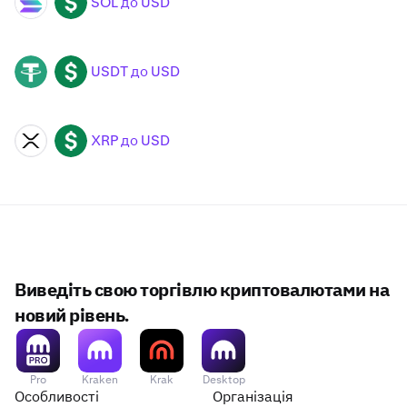
SOL до USD
SOL
USD
USDT до USD
USDT
USD
XRP до USD
XRP
USD
Виведіть свою торгівлю криптовалютами на
новий рівень.
Pro
Kraken
Krak
Desktop
Особливості
Організація