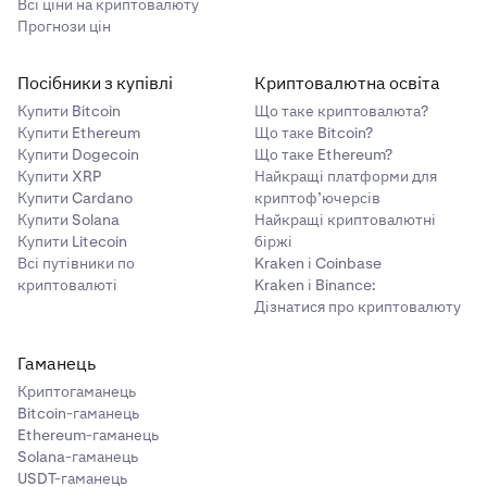
Всі ціни на криптовалюту
Прогнози цін
Посібники з купівлі
Криптовалютна освіта
Купити Bitcoin
Що таке криптовалюта?
Купити Ethereum
Що таке Bitcoin?
Купити Dogecoin
Що таке Ethereum?
Купити XRP
Найкращі платформи для
Купити Cardano
криптоф’ючерсів
Купити Solana
Найкращі криптовалютні
Купити Litecoin
біржі
Всі путівники по
Kraken і Coinbase
криптовалюті
Kraken і Binance:
Дізнатися про криптовалюту
Гаманець
Криптогаманець
Bitcoin-гаманець
Ethereum-гаманець
Solana-гаманець
USDT-гаманець