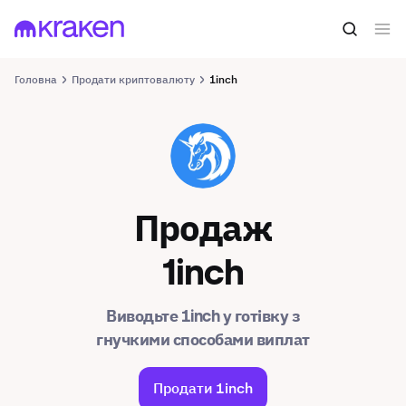
Головна
Продати криптовалюту
1inch
1INCH
Продаж
1inch
Виводьте 1inch у готівку з
гнучкими способами виплат
Продати 1inch