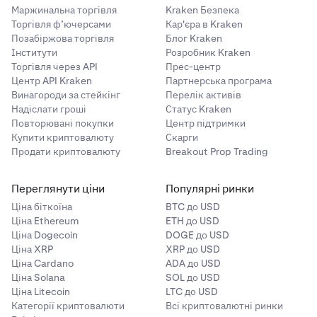
Маржинальна торгівля
Kraken Безпека
Торгівля ф’ючерсами
Кар'єра в Kraken
Позабіржова торгівля
Блог Kraken
Інститути
Розробник Kraken
Торгівля через API
Прес-центр
Центр API Kraken
Партнерська програма
Винагороди за стейкінг
Перелік активів
Надіслати гроші
Статус Kraken
Повторювані покупки
Центр підтримки
Купити криптовалюту
Скарги
Продати криптовалюту
Breakout Prop Trading
Переглянути ціни
Популярні ринки
Ціна біткоїна
BTC до USD
Ціна Ethereum
ETH до USD
Ціна Dogecoin
DOGE до USD
Ціна XRP
XRP до USD
Ціна Cardano
ADA до USD
Ціна Solana
SOL до USD
Ціна Litecoin
LTC до USD
Категорії криптовалюти
Всі криптовалютні ринки