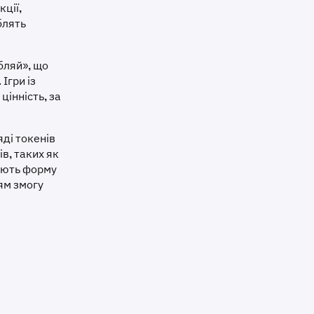
кції,
блять
бляй», що
. Ігри із
інність, за
яді токенів
в, таких як
мають форму
ям змогу