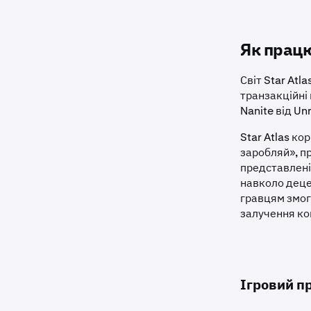
Як прац
Світ Star Atl
транзакційні
Nanite від Un
Star Atlas ко
заробляй», пр
представлен
навколо деце
гравцям змог
залучення ком
Ігровий пр