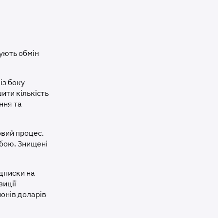
шують обмін
із боку
шити кількість
ння та
овий процес.
 бою. Знищені
дписки на
зиції
йонів доларів