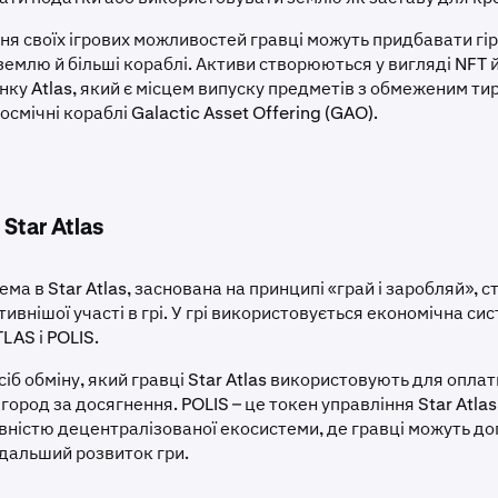
ня своїх ігрових можливостей гравці можуть придбавати г
емлю й більші кораблі. Активи створюються у вигляді NFT й
инку Atlas, який є місцем випуску предметів з обмеженим т
космічні кораблі Galactic Asset Offering (GAO).
Star Atlas
ма в Star Atlas, заснована на принципі «грай і заробляй», 
тивнішої участі в грі. У грі використовується економічна си
LAS і POLIS.
сіб обміну, який гравці Star Atlas використовують для оплат
ород за досягнення. POLIS – це токен управління Star Atlas
вністю децентралізованої екосистеми, де гравці можуть д
дальший розвиток гри.