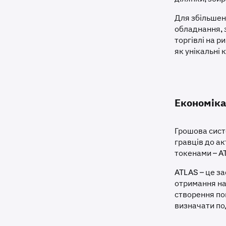
Для збільшен
обладнання, з
торгівлі на р
як унікальні 
Економіка 
Грошова систе
гравців до ак
токенами – AT
ATLAS – це за
отримання наг
створення по
визначати по