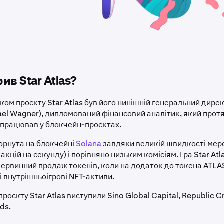
ив Star Atlas?
ком проєкту Star Atlas був його нинішній генеральний дире
ael Wagner), дипломований фінансовий аналітик, який прот
в працював у блокчейн-проєктах.
горнута на блокчейні
Solana
завдяки великій швидкості мер
акцій на секунду) і порівняно низьким комісіям. Гра Star At
первинний продаж токенів, коли на додаток до токена ATLA
і внутрішньоігрові NFT-активи.
роєкту Star Atlas виступили Sino Global Capital, Republic C
ds.