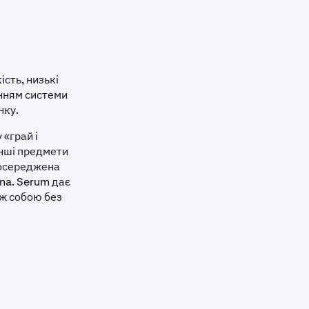
ість, низькі
анням системи
нку.
 «грай і
інші предмети
зосереджена
ana. Serum дає
іж собою без