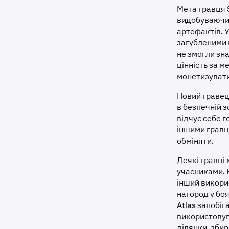
Мета гравця S
видобуваючи 
артефактів. У
загубленими 
не змогли зна
цінність за м
монетизувати
Новий гравец
в безпечній з
відчує себе г
іншими гравц
обміняти.
Деякі гравці 
учасниками. 
інший викорис
нагород у боя
Atlas запобі
використовув
ділянки, зби