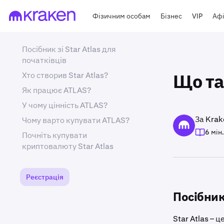
Фізичним особам
Бізнес
VIP
Афі
Посібник зі Star Atlas для
початківців
Хто створив Star Atlas?
Що та
Як працює ATLAS?
У чому цінність ATLAS?
За Krak
Чому варто купувати ATLAS?
6 мін.
Почніть купувати
криптовалюту Star Atlas
Реєстрація
Посібник 
Star Atlas – 