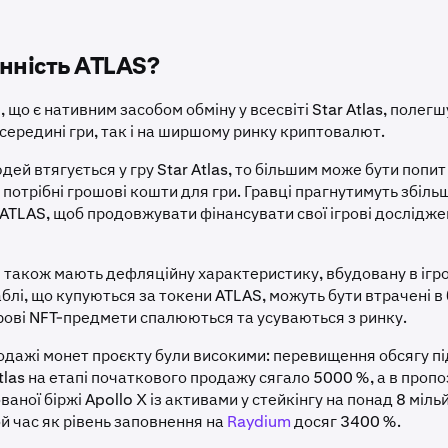
інність ATLAS?
 що є нативним засобом обміну у всесвіті Star Atlas, полег
всередині гри, так і на ширшому ринку криптовалют.
ей втягується у гру Star Atlas, то більшим може бути попит 
 потрібні грошові кошти для гри. Гравці прагнутимуть збіль
 ATLAS, щоб продовжувати фінансувати свої ігрові дослідже
 також мають дефляційну характеристику, вбудовану в ігр
блі, що купуються за токени ATLAS, можуть бути втрачені в
рові NFT-предмети спалюються та усуваються з ринку.
одажі монет проєкту були високими: перевищення обсягу пі
tlas на етапі початкового продажу сягало 5000 %, а в пропо
аної біржі Apollo X із активами у стейкінгу на понад 8 міль
ой час як рівень заповнення на
Raydium
досяг 3400 %.