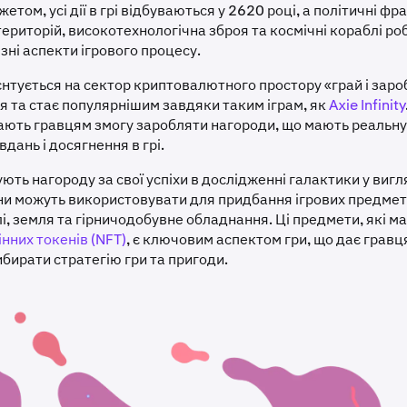
жетом, усі дії в грі відбуваються у 2620 році, а політичні фра
ериторій, високотехнологічна зброя та космічні кораблі ро
зні аспекти ігрового процесу.
ієнтується на сектор криптовалютного простору «грай і заро
 та стає популярнішим завдяки таким іграм, як
Axie Infinity
ають гравцям змогу заробляти нагороди, що мають реальну ц
дань і досягнення в грі.
ють нагороду за свої успіхи в дослідженні галактики у вигл
они можуть використовувати для придбання ігрових предметі
лі, земля та гірничодобувне обладнання. Ці предмети, які 
нних токенів (NFT)
, є ключовим аспектом гри, що дає гравц
ибирати стратегію гри та пригоди.