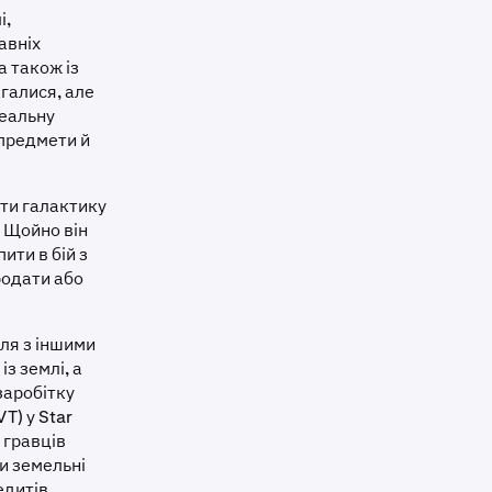
і,
авніх
а також із
галися, але
реальну
 предмети й
ати галактику
. Щойно він
ити в бій з
родати або
лля з іншими
з землі, а
заробітку
T) у Star
 гравців
и земельні
едитів.