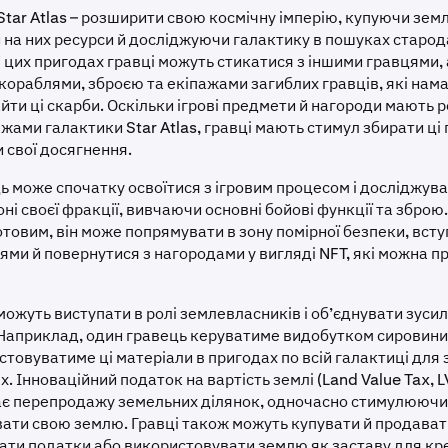
tar Atlas – розширити свою космічну імперію, купуючи земл
на них ресурси й досліджуючи галактику в пошуках старод
 цих пригодах гравці можуть стикатися з іншими гравцями, 
кораблями, зброєю та екіпажами загиблих гравців, які нама
йти ці скарби. Оскільки ігрові предмети й нагороди мають 
ежами галактики Star Atlas, гравці мають стимул збирати ці
 свої досягнення.
ь може спочатку освоїтися з ігровим процесом і досліджув
оні своєї фракції, вивчаючи основні бойові функції та зброю
отовим, він може попрямувати в зону помірної безпеки, вступ
ями й повернутися з нагородами у вигляді NFT, які можна п
можуть виступати в ролі землевласників і об’єднувати зуси
Наприклад, один гравець керуватиме видобутком сировини і
товуватиме ці матеріали в пригодах по всій галактиці для 
х. Інноваційний податок на вартість землі (Land Value Tax, LV
гає перепродажу земельних ділянок, одночасно стимулюючи
ати свою землю. Гравці також можуть купувати й продават
рати податки або використовувати землю як заставу для кр