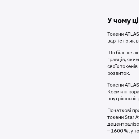
У чому ц
Токени ATLAS,
вартістю як 
Що більше люд
гравців, яким
своїх токенів
розвиток.
Токени ATLAS
Космічні кора
внутрішньоіг
Початкові пр
токени Star A
децентралізов
– 1600 %, у т