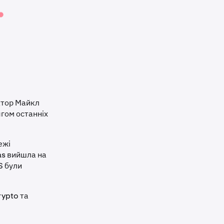
ктор Майкл
ягом останніх
ежі
las вийшла на
S були
rypto та