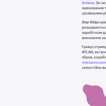
Solana
. За сю
завоювання т
цікавішими рі
Star Atlas ор
розширюється
заробітком д
виконання зав
Гравці отриму
ATLAS, які в
зброя, кораб
невзаємозамі
самостійно в