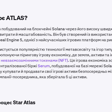
ює ATLAS?
as побудований на блокчейні Solana через його високу швидк
 витрати й масштабованість. Він був створений із використ
real Engine 5, однієї з найсучасніших ігрових платформ на ри
ристується популярністю технології метавсесвіту та ігор типу
опонуючи пірингову ігрову економіку, де земля, активи та 
і
невзаємозамінними токенами (NFT)
. Ця ігрова економіка 
нтралізованої біржі
Serum
, побудованої на базі мережі Sol
у купувати й продавати свої ігрові активи безпосередньо м
панії-посередника, яка зберігала б ці активи.
оцес Star Atlas