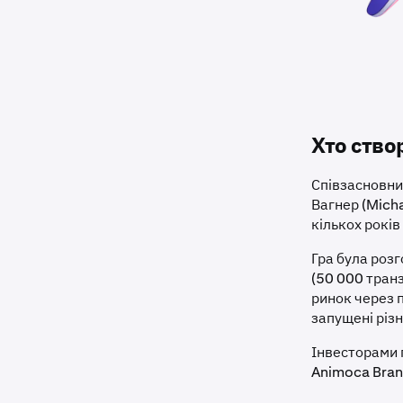
Хто створ
Співзасновни
Вагнер (Mich
кількох рокі
Гра була роз
(50 000 транз
ринок через 
запущені різн
Інвесторами п
Animoca Bran