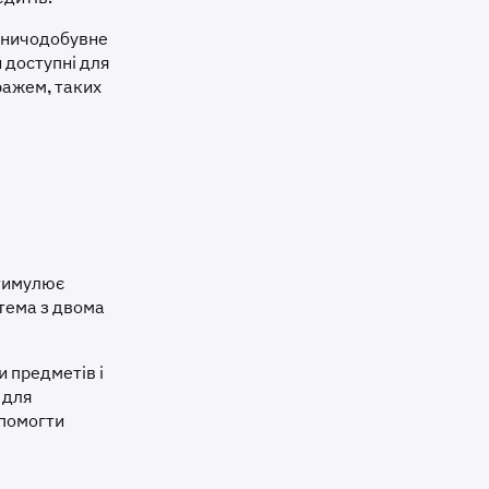
ірничодобувне
 доступні для
иражем, таких
стимулює
стема з двома
и предметів і
 для
опомогти