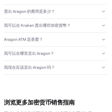
賣出 Aragon 的費用是多少？
Kraken 會根據交易規模、資產類型、支付方式和市場條件
我可以在 Kraken 賣出哪些加密貨幣？
提供具有競爭力的費用結構。
详细了解Kraken收费结构
。
Kraken 允许您无缝地购买和出售 200 多种加密货币，包括
Aragon ATM 是甚麼？
Aragon。
Aragon ATM（或加密貨幣自動取款機）是一種自助服務
我可以在哪里卖出 Aragon？
亭，允許用戶使用現金或信用卡/借記卡買入或賣出
Aragon（有時為其他加密貨幣）。用戶可以與機器的觸控
雖然你可以使用各種不同的方法來賣出你的 Aragon，但大
式螢幕界面進行互動，以完成交易並管理其數碼錢包。
我现在应该卖出 Aragon 吗？
多數人發現像 Kraken 這樣的加密貨幣平台是最安全、最簡
單的選項。Kraken 可提供具有競爭力的費用、多元化支付
决定何時賣出 Aragon 取決於你的個人財務目標、風險承受
選項、完善的安全措施和全天候支援人員，隨時準備回答關
能力和市場狀況。考慮價格趨勢、投資時間線和潜在的稅務
於賣出 Aragon 的任何問題。
影響等因素。在做出決定前，您可能想要諮詢財務顧問並進
行全面研究。
浏览更多加密货币销售指南