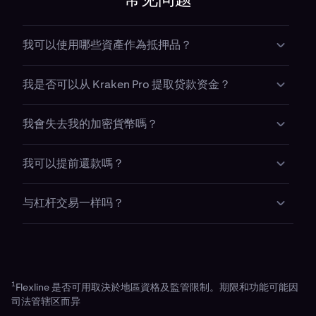
常见问题
我可以使用哪些資產作為抵押品？
大多數由 Kraken Pro 支援的主要加密貨幣可用作抵押
我是否可以从 Kraken Pro 提取贷款资金？
品，但可能受資格要求和風險參數所限。
可以。根据您所在地区的规定，只要您维持保证金要
我會失去我的加密貨幣嗎？
求，即可将所借资金提取至平台外，或直接用于交易。
只有在你的貸款低於所需的維持水平或到期未還款時，
我可以提前還款嗎？
你的抵押品方會面臨風險。
可以。你可以隨時使用你的帳戶餘額提前還款。適用提
与杠杆交易一样吗？
前還款費用。
不同。Flexline是一款固定利率定期贷款，支持自定义
期限及平台外提现；而保证金交易采用浮动利率，且仅
可用于交易。
1
Flexline 是否可用取決於地區資格及監管限制。期限和功能可能因
司法管辖区而异