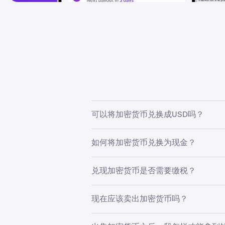
可以将加密货币兑换成USD吗？
是的，您可以在 Kraken 上用 
如何将加密货币兑换为现金？
在上面的工具中选择美元、欧元或您
兑现加密货币是否需要缴税？
们的资金选项可让您轻松地将法定货
每個國家處理加密貨幣稅的方式各有
现在应该卖出加密货币吗？
决定何时出售加密货币取决于您的个