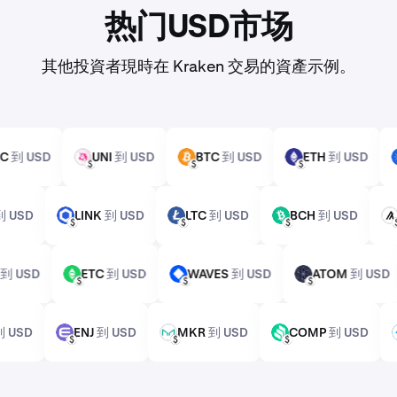
热门USD市场
其他投資者現時在 Kraken 交易的資產示例。
SDC
到 USD
UNI
到 USD
BTC
到 USD
ETH
到 USD
UNI
BTC
ETH
USD
USD
USD
M
到 USD
LINK
到 USD
LTC
到 USD
BCH
到 USD
LINK
LTC
BCH
USD
USD
USD
SM
到 USD
ETC
到 USD
WAVES
到 USD
ATOM
到 US
ETC
WAVES
ATOM
USD
USD
USD
X
到 USD
ENJ
到 USD
MKR
到 USD
COMP
到 USD
ENJ
MKR
COMP
USD
USD
USD