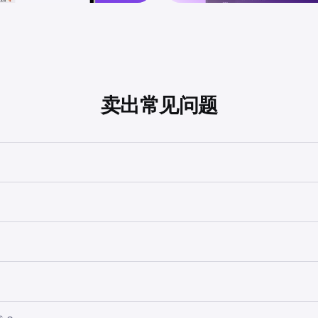
卖出常见问题
USD 买卖加密货币。我们支持全球各地的各种支付处理商网络，让出
偏好的法定货币，查看出售加密货币时您将收到多少法定货币。
币提取到您的银行账户。
不同。我們建議你在銷售數碼資產或申報加密貨幣稅之前，與當
人财务目标、风险承受能力和市场状况。建议您综合考虑
加密货