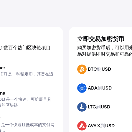
立即交易加密货币
了数百个热门区块链项目
购买加密货币后，可以用来交
易对提供即时交易和可靠
er
BTC
到
USD
BTC
 (USDT) 是一种稳定币，其旨在追
.
ADA
到
USD
ADA
na
 (SOL) 是一个快速、可扩展且具
益的区块链
LTC
到
USD
LTC
P
XRP) 是一个快速且低成本的支付网
AVAX
到
USD
AVAX
..