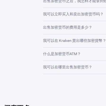
出售加密货币之后，我怎样才能拿到
等因素。在做出決定前，您可能想要
通过 Kraken 出售加密货币后，
我可以立即买入和卖出加密货币吗？
可以，绑定充值方式后，只需片刻即
出售加密货币的费用是多少？
Kraken 會根據交易規模、資產類
我可以在 Kraken 賣出哪些加密貨幣
Kraken 允许您无缝地买入和卖出 2
什么是加密货币ATM？
加密货币ATM（即加密货币自助终端
我可以在哪里出售加密货币？
控式螢幕界面進行互動，以完成交易
虽然您可以使用各种不同的方法出售您的
供具有竞争力的费用、多样化的支付