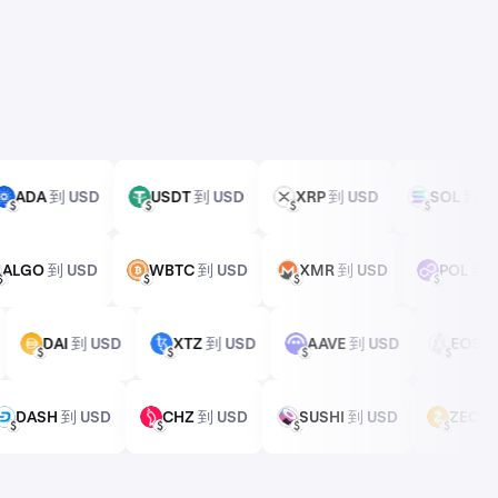
ADA
到 USD
USDT
到 USD
XRP
到 USD
SOL
到 
ADA
USDT
XRP
SOL
USD
USD
USD
USD
ALGO
到 USD
WBTC
到 USD
XMR
到 USD
POL
到
ALGO
WBTC
XMR
POL
USD
USD
USD
USD
D
DAI
到 USD
XTZ
到 USD
AAVE
到 USD
EO
DAI
XTZ
AAVE
EOS
USD
USD
USD
USD
DASH
到 USD
CHZ
到 USD
SUSHI
到 USD
ZEC
DASH
CHZ
SUSHI
ZEC
USD
USD
USD
USD