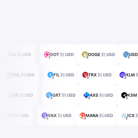
SOL
到 USD
DOT
到 USD
DOGE
到 USD
U
SOL
DOT
DOGE
USDC
USD
USD
USD
USD
D
POL
到 USD
FIL
到 USD
TRX
到 USD
XL
POL
FIL
TRX
XLM
USD
USD
USD
USD
D
EOS
到 USD
GRT
到 USD
AXS
到 USD
K
EOS
GRT
AXS
KSM
USD
USD
USD
USD
ZEC
到 USD
SNX
到 USD
MANA
到 USD
IC
ZEC
SNX
MANA
ICX
USD
USD
USD
USD