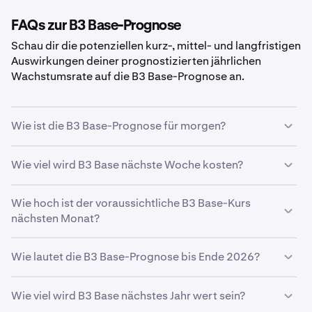
FAQs zur B3 Base-Prognose
Schau dir die potenziellen kurz-, mittel- und langfristigen
Auswirkungen deiner prognostizierten jährlichen
Wachstumsrate auf die B3 Base-Prognose an.
Wie ist die B3 Base-Prognose für morgen?
Mit deinem prognostizierten Wachstum von
5 %
liegt die
Wie viel wird B3 Base nächste Woche kosten?
B3 Base-Preisprognose für morgen
bei
0,00038 €
.
Anhand deines prognostizierten Wachstums von
Wie hoch ist der voraussichtliche B3 Base-Kurs
5 %
liegt der geschätzte Kurs von
nächsten Monat?
B3 Base
nächste Woche
bei
0,00038 €
.
Wenn
B3 Base
mit deiner prognostizierten
Wie lautet die B3 Base-Prognose bis Ende 2026?
Wachstumsrate von
5 %
steigt, erreicht der Kurs zum
Ende des Monats
0,00038 €
.
Ausgehend von deiner prognostizierten Wachstumsrate
Wie viel wird B3 Base nächstes Jahr wert sein?
von
5 %
liegt die
B3 Base-Preisprognose bis Ende 2026