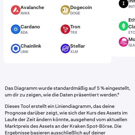
Ini
INIT
Avalanche
Dogecoin
INIT
AVAX
DOGE
AVAX
DOGE
Et
Cardano
Tron
Cl
ETC
ADA
TRX
ADA
TRX
ET
Mo
GLMR
Chainlink
Stellar
GL
LINK
XLM
LINK
XLM
Das Diagramm wurde standardmäßig auf 5 % eingestellt,
um dir zu zeigen, wie die Daten präsentiert werden.*
Dieses Tool erstellt ein Liniendiagramm, das deine
Prognose darüber zeigt, wie sich der Kurs des Assets im
Laufe der Zeit ändern könnte, ausgehend vom aktuellen
Marktpreis des Assets an der Kraken Spot-Börse. Die
Ergebnisse basieren ausschließlich auf deiner