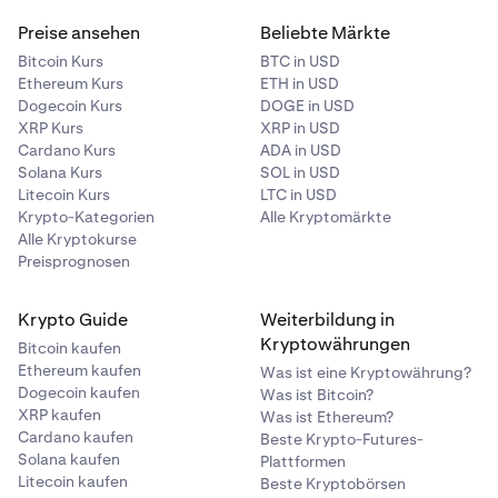
Preise ansehen
Beliebte Märkte
Bitcoin Kurs
BTC in USD
Ethereum Kurs
ETH in USD
Dogecoin Kurs
DOGE in USD
XRP Kurs
XRP in USD
Cardano Kurs
ADA in USD
Solana Kurs
SOL in USD
Litecoin Kurs
LTC in USD
Krypto-Kategorien
Alle Kryptomärkte
Alle Kryptokurse
Preisprognosen
Krypto Guide
Weiterbildung in
Kryptowährungen
Bitcoin kaufen
Ethereum kaufen
Was ist eine Kryptowährung?
Dogecoin kaufen
Was ist Bitcoin?
XRP kaufen
Was ist Ethereum?
Cardano kaufen
Beste Krypto-Futures-
Solana kaufen
Plattformen
Litecoin kaufen
Beste Kryptobörsen