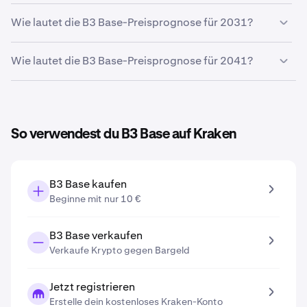
bei
0,00039 €
Basierend auf deinem prognostizierten Wachstum liegt
Wie lautet die B3 Base-Preisprognose für 2031?
die
B3 Base-Preisprognose 2027
bei
0,00040 €
.
Basierend auf deiner eingegebenen
Wie lautet die B3 Base-Preisprognose für 2041?
Wachstumsprognose liegt die
B3 Base-Preisprognose
für 2031
bei
0,00049 €
.
Basierend auf deiner eingegebenen
Wachstumsprognose liegt die
B3 Base-Preisprognose
für 2041
bei
0,00079 €
.
So verwendest du B3 Base auf Kraken
B3 Base kaufen
Beginne mit nur 10 €
B3 Base verkaufen
Verkaufe Krypto gegen Bargeld
Jetzt registrieren
Erstelle dein kostenloses Kraken-Konto