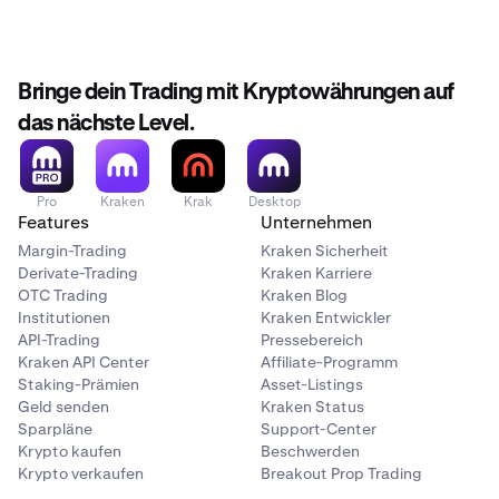
Bringe dein Trading mit Kryptowährungen auf
das nächste Level.
Pro
Kraken
Krak
Desktop
Features
Unternehmen
Margin-Trading
Kraken Sicherheit
Derivate-Trading
Kraken Karriere
OTC Trading
Kraken Blog
Institutionen
Kraken Entwickler
API-Trading
Pressebereich
Kraken API Center
Affiliate-Programm
Staking-Prämien
Asset-Listings
Geld senden
Kraken Status
Sparpläne
Support-Center
Krypto kaufen
Beschwerden
Krypto verkaufen
Breakout Prop Trading