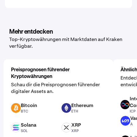
Mehr entdecken
Top-Kryptowährungen mit Marktdaten auf Kraken
verfügbar.
Preisprognosen führender
Ähnlic
Kryptowährungen
Entdeck
Schau dir die Preisprognosen führender
entwic
digitaler Assets an.
Int
Bitcoin
Ethereum
Co
ICP
BTC
ETH
BTC
ETH
ICP
Va
A
Solana
XRP
A
SOL
XRP
SOL
XRP