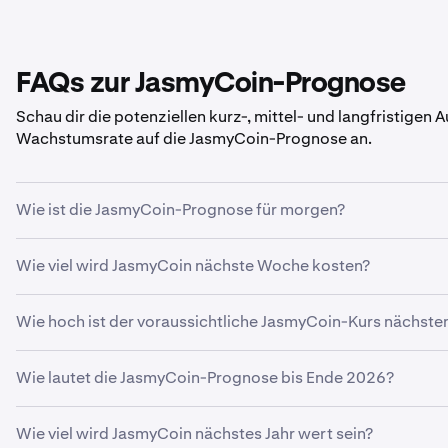
FAQs zur JasmyCoin-Prognose
Schau dir die potenziellen kurz-, mittel- und langfristigen
Wachstumsrate auf die JasmyCoin-Prognose an.
Wie ist die JasmyCoin-Prognose für morgen?
Mit deinem prognostizierten Wachstum von
5 %
liegt die
J
Wie viel wird JasmyCoin nächste Woche kosten?
Anhand deines prognostizierten Wachstums von
5 %
liegt 
Wie hoch ist der voraussichtliche JasmyCoin-Kurs nächst
0,0035 €
.
Wenn
JasmyCoin
mit deiner prognostizierten Wachstumsr
Wie lautet die JasmyCoin-Prognose bis Ende 2026?
0,0035 €
.
Ausgehend von deiner prognostizierten Wachstumsrate v
Wie viel wird JasmyCoin nächstes Jahr wert sein?