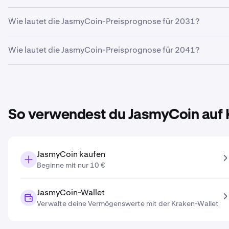
0,0036 €
Basierend auf deinem prognostizierten Wachstum liegt di
Wie lautet die JasmyCoin-Preisprognose für 2031?
Basierend auf deiner eingegebenen Wachstumsprognose li
Wie lautet die JasmyCoin-Preisprognose für 2041?
Basierend auf deiner eingegebenen Wachstumsprognose li
So verwendest du JasmyCoin auf 
JasmyCoin kaufen
Beginne mit nur 10 €
JasmyCoin-Wallet
Verwalte deine Vermögenswerte mit der Kraken-Wallet