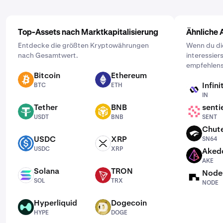
Top-Assets nach Marktkapitalisierung
Ähnliche 
Entdecke die größten Kryptowährungen
Wenn du di
nach Gesamtwert.
interessier
empfehlens
Bitcoin
Ethereum
BTC
ETH
Infini
BTC
ETH
IN
IN
Tether
BNB
senti
USDT
BNB
SENT
USDT
BNB
SENT
Chut
SN64
USDC
XRP
SN64
USDC
XRP
USDC
XRP
Aked
AKE
AKE
Solana
TRON
Node
SOL
TRX
NODE
SOL
TRX
NODE
Hyperliquid
Dogecoin
HYPE
DOGE
HYPE
DOGE