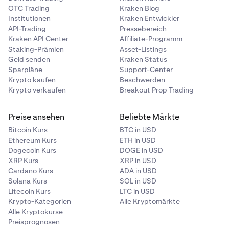
OTC Trading
Kraken Blog
Institutionen
Kraken Entwickler
API-Trading
Pressebereich
Kraken API Center
Affiliate-Programm
Staking-Prämien
Asset-Listings
Geld senden
Kraken Status
Sparpläne
Support-Center
Krypto kaufen
Beschwerden
Krypto verkaufen
Breakout Prop Trading
Preise ansehen
Beliebte Märkte
Bitcoin Kurs
BTC in USD
Ethereum Kurs
ETH in USD
Dogecoin Kurs
DOGE in USD
XRP Kurs
XRP in USD
Cardano Kurs
ADA in USD
Solana Kurs
SOL in USD
Litecoin Kurs
LTC in USD
Krypto-Kategorien
Alle Kryptomärkte
Alle Kryptokurse
Preisprognosen