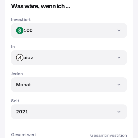
Was wäre, wenn ich …
Investiert
100
USD
In
aioz
AIOZ
Jeden
Monat
Seit
2021
Gesamtwert
Gesamtinvestition