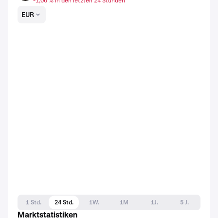
-1,06 % in den letzten 24 Stunden
EUR
1 Std.
24 Std.
1W.
1M
1J.
5 J.
Marktstatistiken