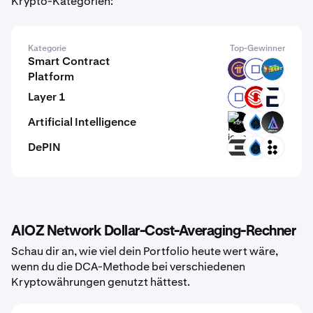
Krypto-Kategorien:
Kategorie
Top-Gewinner
Smart Contract
PI
RYO
JOC
Platform
Layer 1
RYO
ZHC
EVR
Artificial Intelligence
KLEF
SUIDEPIN
LKI
DePIN
TFT
SUIDEPIN
BLESS
AIOZ Network Dollar-Cost-Averaging-Rechner
Schau dir an, wie viel dein Portfolio heute wert wäre,
wenn du die DCA-Methode bei verschiedenen
Kryptowährungen genutzt hättest.