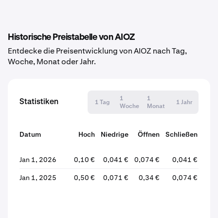
Historische Preistabelle von AIOZ
Entdecke die Preisentwicklung von AIOZ nach Tag,
Woche, Monat oder Jahr.
1
1
Statistiken
1 Tag
1 Jahr
Woche
Monat
Datum
Hoch
Niedrige
Öffnen
Schließen
Ver
Jan 1, 2026
0,10 €
0,041 €
0,074 €
0,041 €
Jan 1, 2025
0,50 €
0,071 €
0,34 €
0,074 €