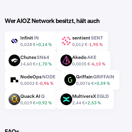
Wer AIOZ Network besitzt, hält auch
Infinit
IN
sentient
SENT
IN
SENT
0,028 €
+0,14 %
0,012 €
-1,95 %
Chutes
SN64
Akedo
AKE
SN64
AKE
14,60 €
+1,70 %
0,0035 €
-6,10 %
NodeOps
NODE
Griffain
GRIFFAIN
NODE
GRIFFAIN
0,0052 €
-0,96 %
0,0076 €
+0,59 %
Quack AI
Q
MultiversX
EGLD
Q
EGLD
0,019 €
+0,92 %
2,44 €
+2,53 %