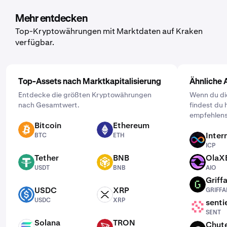
Asset, das du kaufen möchtest. Gib dann den Betrag ein,
den du kaufen möchtest, und lege über die Schaltfläche
Mehr entdecken
„Einmalig“ die Häufigkeit fest. Wähle dann einen Zeitplan
Top-Kryptowährungen mit Marktdaten auf Kraken
der für dich passt: täglich, wöchentlich oder monatlich.
verfügbar.
Top-Assets nach Marktkapitalisierung
Ähnliche 
Entdecke die größten Kryptowährungen
Wenn du dic
nach Gesamtwert.
findest du 
empfehlens
Bitcoin
Ethereum
BTC
ETH
Inter
BTC
ETH
ICP
ICP
Tether
BNB
OlaX
USDT
BNB
AIO
USDT
BNB
AIO
Griffa
GRIFFAIN
USDC
XRP
GRIFFA
USDC
XRP
USDC
XRP
senti
SENT
SENT
Solana
TRON
Chut