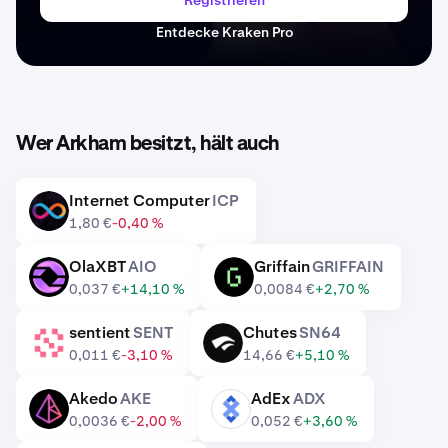
Registrieren
Entdecke Kraken Pro
Wer Arkham besitzt, hält auch
Internet Computer
ICP
ICP
1,80 €
-0,40 %
OlaXBT
AIO
Griffain
GRIFFAIN
AIO
GRIFFAIN
0,037 €
+14,10 %
0,0084 €
+2,70 %
sentient
SENT
Chutes
SN64
SENT
SN64
0,011 €
-3,10 %
14,66 €
+5,10 %
Akedo
AKE
AdEx
ADX
AKE
ADX
0,0036 €
-2,00 %
0,052 €
+3,60 %