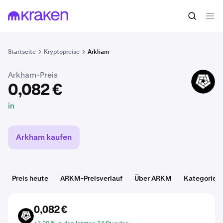
0,082 €
ARKM kaufen
in
Startseite
Kryptopreise
Arkham
Arkham-Preis
ARKM
0,082 €
in
Arkham kaufen
Preis heute
ARKM-Preisverlauf
Über ARKM
Kategorien
0,082 €
ARKM