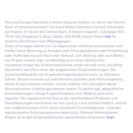
Payward Europe Solutions Limited, tätig als Kraken, ist durch die Central
Bank of Ireland autorisiert. Payward Global Solutions Limited, firmierend
als Kraken, ist durch die Central Bank of Ireland reguliert. Zulässiger Sitz:
70 Sir John Rogerson’s Quay, Dublin, D02 R296, Irland. Klicke
hier
für
ähnliche Richtlinien und Offenlegungen.
Diese Unterlagen dienen nur zu allgemeinen Informationszwecken und
stellen keine Beratung zu Anlagen oder Finanzprodukten oder Empfehlung
oder Aufforderung zum Kauf oder Verkauf, zum Staking oder zum Besitz
von Krypto-Assets oder zur Beteiligung an einer bestimmten
Handelsstrategie dar. Kraken beeinflusst weder aktuell noch zukünftig
absichtlich den Preis einer der angebotenen Kryptowährungen. Die
Unvorhersehbarkeit von Kryptovermögensmärkten kann zu Verlusten
führen. Steuern können auf jede Rendite und/oder jede Wertsteigerung
deiner Krypto-Assets anfallen, und du solltest dich bezüglich deiner
Steuersituation unabhängig beraten lassen. Es gelten ggf. geografische
Einschränkungen. Einige Krypto-Produkte und -Märkte sind nicht
reguliert. Der regulatorische Status der verschiedenen Produkte und
Dienstleistungen von Kraken ist von Land zu Land unterschiedlich, und du
bist möglicherweise nicht durch staatliche Entschädigungs- und/oder
regulatorische Schutzprogramme geschützt. Weitere Informationen
findest du in den länderspezifischen gesetzlichen Hinweisen (
hier
).