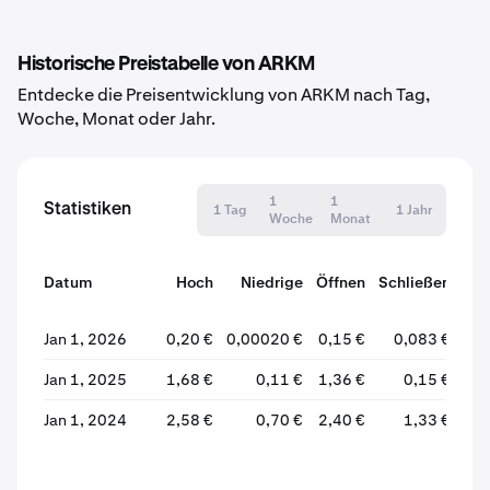
Historische Preistabelle von ARKM
Entdecke die Preisentwicklung von ARKM nach Tag,
Woche, Monat oder Jahr.
1
1
Statistiken
1 Tag
1 Jahr
Woche
Monat
Datum
Hoch
Niedrige
Öffnen
Schließen
Ver
Jan 1, 2026
0,20 €
0,00020 €
0,15 €
0,083 €
Jan 1, 2025
1,68 €
0,11 €
1,36 €
0,15 €
Jan 1, 2024
2,58 €
0,70 €
2,40 €
1,33 €