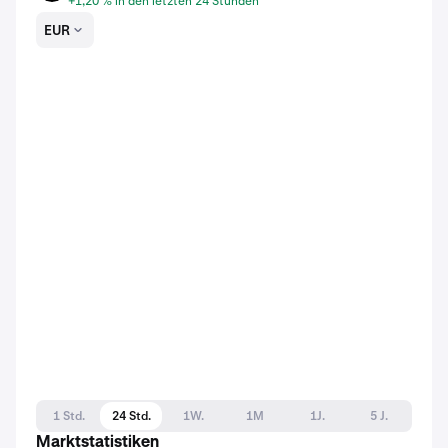
+1,20 % in den letzten 24 Stunden
EUR
1 Std.
24 Std.
1W.
1M
1J.
5 J.
Marktstatistiken