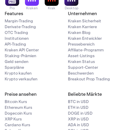
Pro
Kraken
Krak
Desktop
Features
Unternehmen
Margin-Trading
Kraken Sicherheit
Derivate-Trading
Kraken Karriere
OTC Trading
Kraken Blog
Institutionen
Kraken Entwickler
API-Trading
Pressebereich
Kraken API Center
Affiliate-Programm
Staking-Prämien
Asset-Listings
Geld senden
Kraken Status
Sparpläne
Support-Center
Krypto kaufen
Beschwerden
Krypto verkaufen
Breakout Prop Trading
Preise ansehen
Beliebte Märkte
Bitcoin Kurs
BTC in USD
Ethereum Kurs
ETH in USD
Dogecoin Kurs
DOGE in USD
XRP Kurs
XRP in USD
Cardano Kurs
ADA in USD