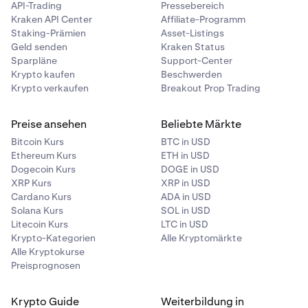
API-Trading
Pressebereich
Kraken API Center
Affiliate-Programm
Staking-Prämien
Asset-Listings
Geld senden
Kraken Status
Sparpläne
Support-Center
Krypto kaufen
Beschwerden
Krypto verkaufen
Breakout Prop Trading
Preise ansehen
Beliebte Märkte
Bitcoin Kurs
BTC in USD
Ethereum Kurs
ETH in USD
Dogecoin Kurs
DOGE in USD
XRP Kurs
XRP in USD
Cardano Kurs
ADA in USD
Solana Kurs
SOL in USD
Litecoin Kurs
LTC in USD
Krypto-Kategorien
Alle Kryptomärkte
Alle Kryptokurse
Preisprognosen
Krypto Guide
Weiterbildung in