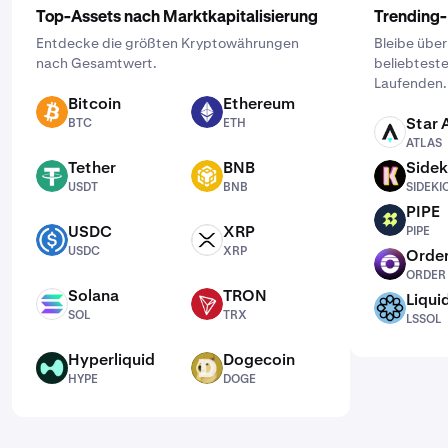
Top-Assets nach Marktkapitalisierung
Trending
Entdecke die größten Kryptowährungen
Bleibe übe
nach Gesamtwert.
beliebtest
Laufenden.
Bitcoin
Ethereum
BTC
ETH
Star 
BTC
ETH
ATLAS
ATLAS
Tether
BNB
Sidek
USDT
BNB
SIDEKICK
USDT
BNB
SIDEKI
PIPE
PIPE
USDC
XRP
PIPE
USDC
XRP
USDC
XRP
Order
ORDER
ORDER
Solana
TRON
Liqui
SOL
TRX
LSSOL
SOL
TRX
LSSOL
Hyperliquid
Dogecoin
HYPE
DOGE
HYPE
DOGE