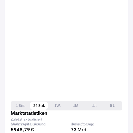
1 Std.
24 Std.
1W.
1M
1J.
5 J.
Marktstatistiken
Zuletzt aktualisiert:
Marktkapitalisierung
Umlaufmenge
5948,79 €
73 Mrd.