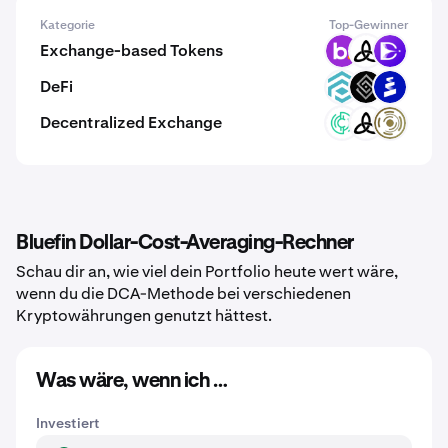
Kategorie
Top-Gewinner
Exchange-based Tokens
BNS
MDEX
DXP
DeFi
TRADE
DECT
PROS
Decentralized Exchange
ZIX
MDEX
ADO
Bluefin Dollar-Cost-Averaging-Rechner
Schau dir an, wie viel dein Portfolio heute wert wäre,
wenn du die DCA-Methode bei verschiedenen
Kryptowährungen genutzt hättest.
Was wäre, wenn ich …
Investiert