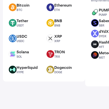
empfehlens
Bitcoin
Ethereum
BTC
ETH
PUM
BTC
ETH
PUMP
PUMP
Tether
BNB
Sabe
USDT
BNB
SBR
USDT
BNB
SBR
dYdX
DYDX
USDC
XRP
DYDX
USDC
XRP
USDC
XRP
Hash
HFT
HFT
Solana
TRON
Mete
SOL
TRX
MET
SOL
TRX
MET
Hyperliquid
Dogecoin
HYPE
DOGE
HYPE
DOGE