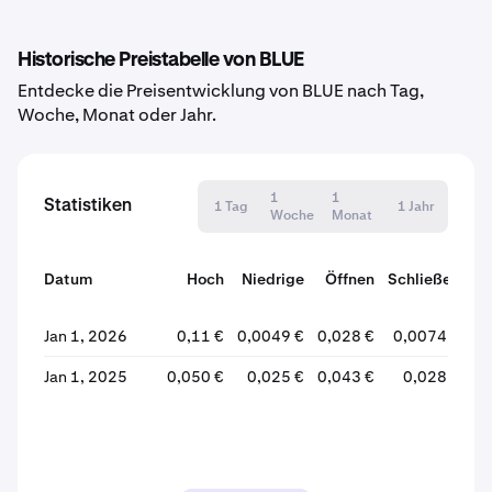
Historische Preistabelle von BLUE
Entdecke die Preisentwicklung von BLUE nach Tag,
Woche, Monat oder Jahr.
1
1
Statistiken
1 Tag
1 Jahr
Woche
Monat
Datum
Hoch
Niedrige
Öffnen
Schließen
Ve
Jan 1, 2026
0,11 €
0,0049 €
0,028 €
0,0074 €
Jan 1, 2025
0,050 €
0,025 €
0,043 €
0,028 €