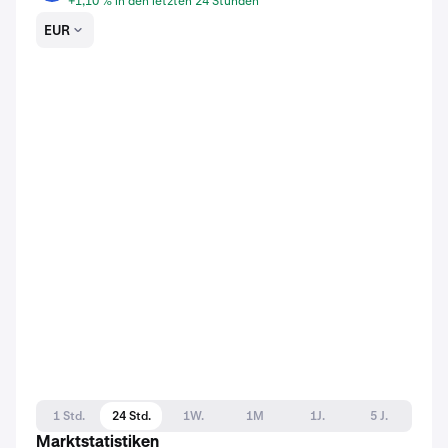
+1,10 % in den letzten 24 Stunden
EUR
1 Std.
24 Std.
1W.
1M
1J.
5 J.
Marktstatistiken