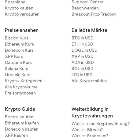
Sparpläne
Support-Center
Krypto kaufen
Beschwerden
Krypto verkaufen
Breakout Prop Trading
Preise ansehen
Beliebte Märkte
Bitcoin Kurs
BTC in USD
Ethereum Kurs
ETH in USD
Dogecoin Kurs
DOGE in USD
XRP Kurs
XRP in USD
Cardano Kurs
ADA in USD
Solana Kurs
SOL in USD
Litecoin Kurs
LTC in USD
Krypto-Kategorien
Alle Kryptomärkte
Alle Kryptokurse
Preisprognosen
Krypto Guide
Weiterbildung in
Kryptowährungen
Bitcoin kaufen
Ethereum kaufen
Was ist eine Kryptowährung?
Dogecoin kaufen
Was ist Bitcoin?
XRP kaufen
Was ist Ethereum?