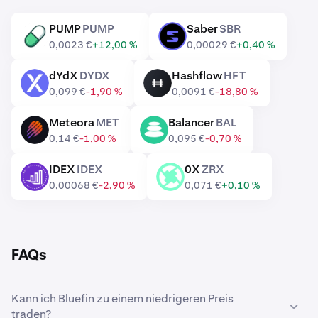
PUMP
PUMP
Saber
SBR
PUMP
SBR
0,0023 €
+12,00 %
0,00029 €
+0,40 %
dYdX
DYDX
Hashflow
HFT
DYDX
HFT
0,099 €
-1,90 %
0,0091 €
-18,80 %
Meteora
MET
Balancer
BAL
MET
BAL
0,14 €
-1,00 %
0,095 €
-0,70 %
IDEX
IDEX
0X
ZRX
IDEX
ZRX
0,00068 €
-2,90 %
0,071 €
+0,10 %
FAQs
Kann ich Bluefin zu einem niedrigeren Preis
traden?