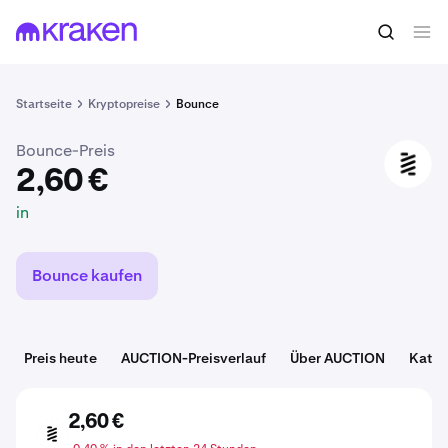
2,60 €
AUCTION kaufen
in
Startseite
Kryptopreise
Bounce
Bounce-Preis
AUCTION
2,60 €
in
Bounce kaufen
Preis heute
AUCTION-Preisverlauf
Über AUCTION
Kateg
2,60 €
AUCTION