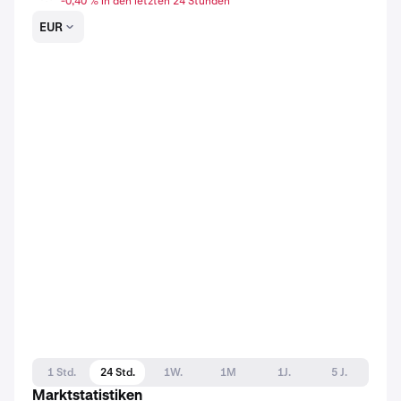
-0,40 % in den letzten 24 Stunden
EUR
1 Std.
24 Std.
1W.
1M
1J.
5 J.
Marktstatistiken