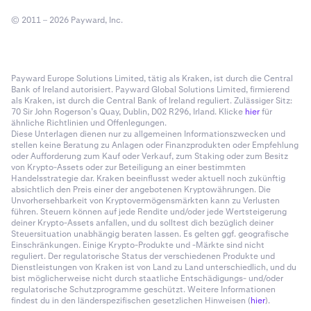
© 2011 – 2026 Payward, Inc.
Payward Europe Solutions Limited, tätig als Kraken, ist durch die Central
Bank of Ireland autorisiert. Payward Global Solutions Limited, firmierend
als Kraken, ist durch die Central Bank of Ireland reguliert. Zulässiger Sitz:
70 Sir John Rogerson’s Quay, Dublin, D02 R296, Irland. Klicke
hier
für
ähnliche Richtlinien und Offenlegungen.
Diese Unterlagen dienen nur zu allgemeinen Informationszwecken und
stellen keine Beratung zu Anlagen oder Finanzprodukten oder Empfehlung
oder Aufforderung zum Kauf oder Verkauf, zum Staking oder zum Besitz
von Krypto-Assets oder zur Beteiligung an einer bestimmten
Handelsstrategie dar. Kraken beeinflusst weder aktuell noch zukünftig
absichtlich den Preis einer der angebotenen Kryptowährungen. Die
Unvorhersehbarkeit von Kryptovermögensmärkten kann zu Verlusten
führen. Steuern können auf jede Rendite und/oder jede Wertsteigerung
deiner Krypto-Assets anfallen, und du solltest dich bezüglich deiner
Steuersituation unabhängig beraten lassen. Es gelten ggf. geografische
Einschränkungen. Einige Krypto-Produkte und -Märkte sind nicht
reguliert. Der regulatorische Status der verschiedenen Produkte und
Dienstleistungen von Kraken ist von Land zu Land unterschiedlich, und du
bist möglicherweise nicht durch staatliche Entschädigungs- und/oder
regulatorische Schutzprogramme geschützt. Weitere Informationen
findest du in den länderspezifischen gesetzlichen Hinweisen (
hier
).