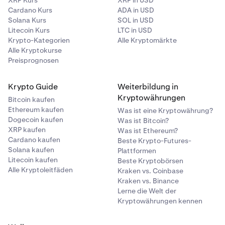
XRP Kurs
XRP in USD
Cardano Kurs
ADA in USD
Solana Kurs
SOL in USD
Litecoin Kurs
LTC in USD
Krypto-Kategorien
Alle Kryptomärkte
Alle Kryptokurse
Preisprognosen
Krypto Guide
Weiterbildung in
Kryptowährungen
Bitcoin kaufen
Ethereum kaufen
Was ist eine Kryptowährung?
Dogecoin kaufen
Was ist Bitcoin?
XRP kaufen
Was ist Ethereum?
Cardano kaufen
Beste Krypto-Futures-
Solana kaufen
Plattformen
Litecoin kaufen
Beste Kryptobörsen
Alle Kryptoleitfäden
Kraken vs. Coinbase
Kraken vs. Binance
Lerne die Welt der
Kryptowährungen kennen