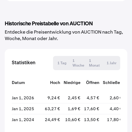
Historische Preistabelle von AUCTION
Entdecke die Preisentwicklung von AUCTION nach Tag,
Woche, Monat oder Jahr.
1
1
Statistiken
1 Tag
1 Jahr
Woche
Monat
Datum
Hoch
Niedrige
Öffnen
Schließen
Ve
Jan 1, 2026
9,24 €
2,45 €
4,57 €
2,60 €
Jan 1, 2025
63,27 €
1,69 €
17,60 €
4,40 €
Jan 1, 2024
24,49 €
10,60 €
13,50 €
17,80 €