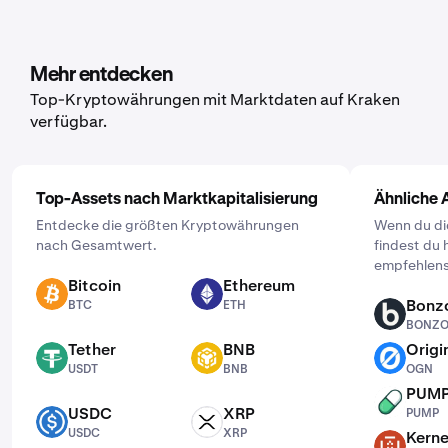
von Kryptowährungen an, einschließlich Bounce. Gehe
dafür in der Mobile App auf „Kaufen“ und wähle das
Asset, das du kaufen möchtest. Gib dann den Betrag ein,
den du kaufen möchtest, und lege über die Schaltfläche
Mehr entdecken
„Einmalig“ die Häufigkeit fest. Wähle dann einen Zeitplan
Top-Kryptowährungen mit Marktdaten auf Kraken
der für dich passt: täglich, wöchentlich oder monatlich.
verfügbar.
Top-Assets nach Marktkapitalisierung
Ähnliche 
Entdecke die größten Kryptowährungen
Wenn du dic
nach Gesamtwert.
findest du 
empfehlens
Bitcoin
Ethereum
BTC
ETH
Bonzo
BTC
ETH
BONZO
BONZ
Tether
BNB
Origi
USDT
BNB
OGN
USDT
BNB
OGN
PUM
PUMP
USDC
XRP
PUMP
USDC
XRP
USDC
XRP
Kerne
KERNEL