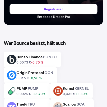
Registrieren
Entdecke Kraken Pro
Wer Bounce besitzt, hält auch
Bonzo Finance
BONZO
BONZO
0,0073 €
-0,70 %
Origin Protocol
OGN
OGN
0,015 €
+0,90 %
PUMP
PUMP
Kernel
KERNEL
PUMP
KERNEL
0,0025 €
+16,40 %
0,032 €
+3,80 %
TrueFi
TRU
Scallop
SCA
TRU
SCA