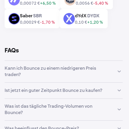
0,00072 €
+6,50 %
0,0056 €
-5,40 %
Saber
SBR
dYdX
DYDX
SBR
DYDX
0,00029 €
-1,70 %
0,10 €
+1,20 %
FAQs
Kann ich Bounce zu einem niedrigeren Preis
traden?
Ja, mit benutzerdefinierten Orders auf Kraken kannst du
Ist jetzt ein guter Zeitpunkt Bounce zu kaufen?
Bounce automatisch kaufen, wenn ein niedrigerer Preis
erreicht wird.
Das Timing des Marktes ist eine echte Herausforderung.
Was ist das tägliche Trading-Volumen von
Viele Trader entscheiden sich daher für eine
Dollar-Cost-
Bounce?
Averaging-Strategie
für Bounce. Mit wiederkehrenden
Käufen kannst du im Laufe der Zeit Bounce anhäufen,
In den letzten 24 Stunden wurden 1.582.762 AUCTION
unabhängig vom Marktpreis. So musst du dir keine
Was beeinflusst den Bounce-Preis?