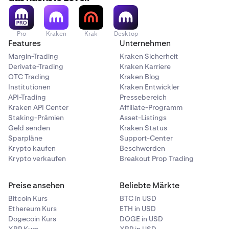
Pro
Kraken
Krak
Desktop
Features
Unternehmen
Margin-Trading
Kraken Sicherheit
Derivate-Trading
Kraken Karriere
OTC Trading
Kraken Blog
Institutionen
Kraken Entwickler
API-Trading
Pressebereich
Kraken API Center
Affiliate-Programm
Staking-Prämien
Asset-Listings
Geld senden
Kraken Status
Sparpläne
Support-Center
Krypto kaufen
Beschwerden
Krypto verkaufen
Breakout Prop Trading
Preise ansehen
Beliebte Märkte
Bitcoin Kurs
BTC in USD
Ethereum Kurs
ETH in USD
Dogecoin Kurs
DOGE in USD