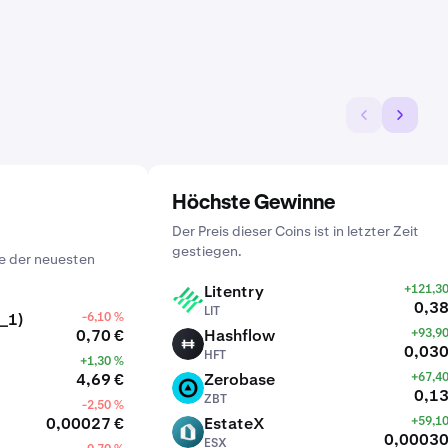
Höchste Gewinne
Der Preis dieser Coins ist in letzter Zeit
gestiegen.
e der neuesten
Litentry
+121,3
LIT
0,38
LIT
_1)
-6,10 %
0,70 €
Hashflow
+93,9
HFT
0,030
HFT
+1,30 %
4,69 €
Zerobase
+67,4
ZBT
0,13
ZBT
-2,50 %
0,00027 €
EstateX
+59,1
ESX
0,00030
ESX