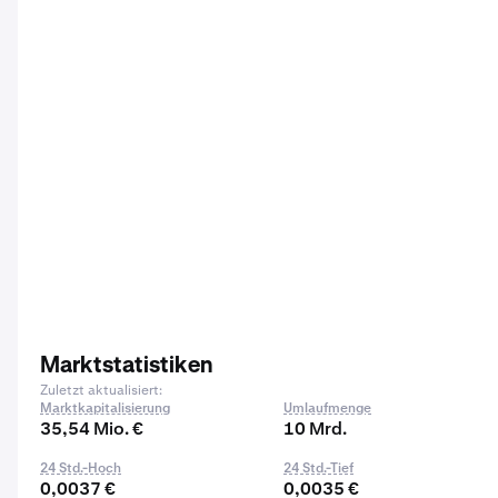
Marktstatistiken
Zuletzt aktualisiert:
Marktkapitalisierung
Umlaufmenge
35,54 Mio. €
10 Mrd.
24 Std.-Hoch
24 Std.-Tief
0,0037 €
0,0035 €