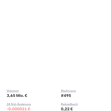
Volumen
Marktrang
3,65 Mio. €
#495
24 Std.-Änderung
Rekordhoch
-0,000021 €
0,22 €