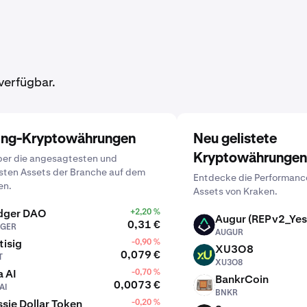
verfügbar.
ing-Kryptowährungen
Neu gelistete
Kryptowährungen
ber die angesagtesten und
sten Assets der Branche auf dem
Entdecke die Performanc
en.
Assets von Kraken.
dger DAO
+2,20 %
Augur (REPv2_Yes
0,31 €
GER
AUGUR
AUGUR
tisig
-0,90 %
XU3O8
0,079 €
T
XU3O8
XU3O8
 AI
-0,70 %
BankrCoin
0,0073 €
AI
BNKR
BNKR
sie Dollar Token
-0,20 %