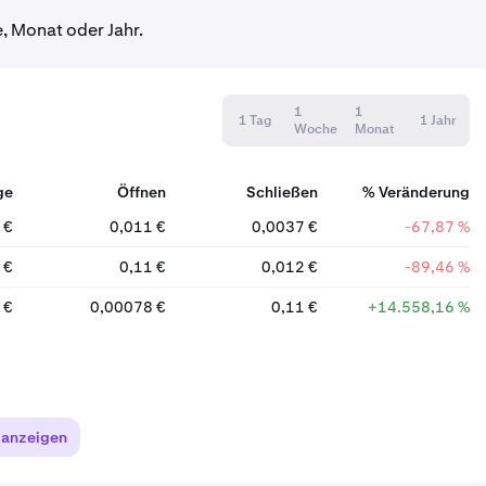
, Monat oder Jahr.
1
1
1 Tag
1 Jahr
Woche
Monat
ge
Öffnen
Schließen
% Veränderung
 €
0,011 €
0,0037 €
-67,87 %
 €
0,11 €
0,012 €
-89,46 %
 €
0,00078 €
0,11 €
+14.558,16 %
 anzeigen