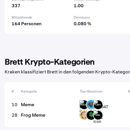
337
1.00
Mitwirkende
Dominanz
164 Personen
0.080 %
Brett Krypto-Kategorien
Kraken klassifiziert Brett in den folgenden Krypto-Kategor
#
Kategorie
Top-Gewinner
#
10
Meme
BABYCASHCAT
POOCH
LARP
28
Frog Meme
DTC
TABOSHI
REPE