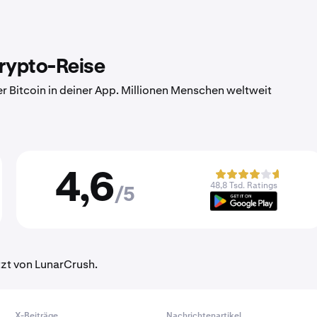
Krypto-Reise
er Bitcoin in deiner App. Millionen Menschen weltweit
4,6
48,8 Tsd. Ratings
/5
tzt von LunarCrush.
X-Beiträge
Nachrichtenartikel