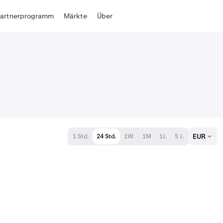
Partnerprogramm
Märkte
Über
EUR
1 Std.
24 Std.
1W.
1M
1J.
5 J.