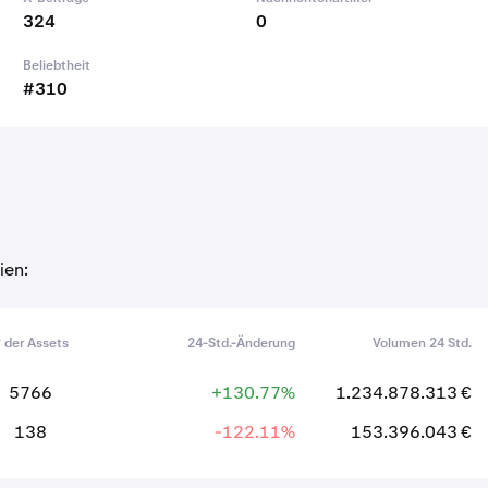
324
0
Beliebtheit
#310
ien:
 der Assets
24-Std.-Änderung
Volumen 24 Std.
5766
+130.77%
1.234.878.313 €
138
-122.11%
153.396.043 €