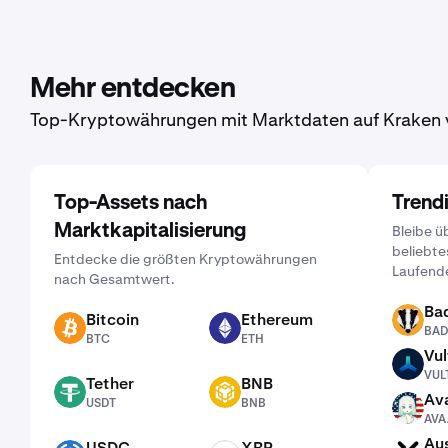
Mehr entdecken
Top-Kryptowährungen mit Marktdaten auf Kraken 
Top-Assets nach
Trend
Marktkapitalisierung
Bleibe ü
beliebte
Entdecke die größten Kryptowährungen
Laufend
nach Gesamtwert.
Ba
Bitcoin
Ethereum
BADGER
BAD
BTC
ETH
BTC
ETH
Vul
VULT
VUL
Tether
BNB
USDT
BNB
Ava
USDT
BNB
AVAAI
AVA
Aus
USDC
XRP