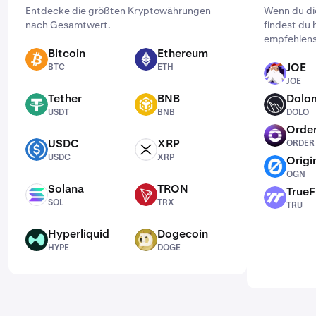
Entdecke die größten Kryptowährungen
Wenn du dic
nach Gesamtwert.
findest du 
empfehlens
Bitcoin
Ethereum
BTC
ETH
JOE
BTC
ETH
JOE
JOE
Tether
BNB
Dolo
USDT
BNB
DOLO
USDT
BNB
DOLO
Order
ORDER
USDC
XRP
ORDER
USDC
XRP
USDC
XRP
Origi
OGN
OGN
Solana
TRON
TrueF
SOL
TRX
TRU
SOL
TRX
TRU
Hyperliquid
Dogecoin
HYPE
DOGE
HYPE
DOGE