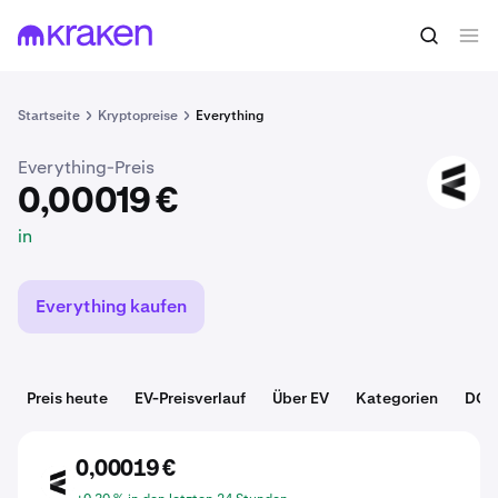
0,00019 €
EV kaufen
in
Startseite
Kryptopreise
Everything
Everything-Preis
EV
0,00019 €
in
Everything kaufen
Preis heute
EV-Preisverlauf
Über EV
Kategorien
DCA
0,00019 €
EV