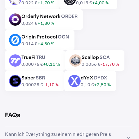
0,022 €
+1,70 %
0,019 €
+4,00 %
Orderly Network
ORDER
ORDER
0,024 €
+1,80 %
Origin Protocol
OGN
OGN
0,014 €
+4,80 %
TrueFi
TRU
Scallop
SCA
TRU
SCA
0,00076 €
+0,10 %
0,0056 €
-17,70 %
Saber
SBR
dYdX
DYDX
SBR
DYDX
0,00028 €
-1,10 %
0,10 €
+2,50 %
FAQs
Kann ich Everything zu einem niedrigeren Preis