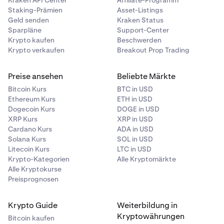
Kraken API Center
Affiliate-Programm
Staking-Prämien
Asset-Listings
Geld senden
Kraken Status
Sparpläne
Support-Center
Krypto kaufen
Beschwerden
Krypto verkaufen
Breakout Prop Trading
Preise ansehen
Beliebte Märkte
Bitcoin Kurs
BTC in USD
Ethereum Kurs
ETH in USD
Dogecoin Kurs
DOGE in USD
XRP Kurs
XRP in USD
Cardano Kurs
ADA in USD
Solana Kurs
SOL in USD
Litecoin Kurs
LTC in USD
Krypto-Kategorien
Alle Kryptomärkte
Alle Kryptokurse
Preisprognosen
Krypto Guide
Weiterbildung in
Kryptowährungen
Bitcoin kaufen