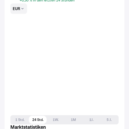
+0,30 % in den letzten 24 Stunden
EUR
1 Std.
24 Std.
1W.
1M
1J.
5 J.
Marktstatistiken