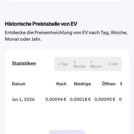
Historische Preistabelle von EV
Entdecke die Preisentwicklung von EV nach Tag, Woche,
Monat oder Jahr.
1
1
Statistiken
1 Tag
1 Jahr
Woche
Monat
Datum
Hoch
Niedrige
Öffnen
Schlie
Jan 1, 2026
0,00094 €
0,00018 €
0,00090 €
0,0001