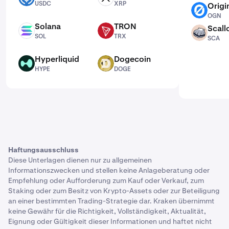
USDC
XRP
Origi
OGN
OGN
Solana
TRON
Scall
SOL
TRX
SCA
SOL
TRX
SCA
Hyperliquid
Dogecoin
HYPE
DOGE
HYPE
DOGE
Haftungsausschluss
Diese Unterlagen dienen nur zu allgemeinen
Informationszwecken und stellen keine Anlageberatung oder
Empfehlung oder Aufforderung zum Kauf oder Verkauf, zum
Staking oder zum Besitz von Krypto-Assets oder zur Beteiligung
an einer bestimmten Trading-Strategie dar. Kraken übernimmt
keine Gewähr für die Richtigkeit, Vollständigkeit, Aktualität,
Eignung oder Gültigkeit dieser Informationen und haftet nicht