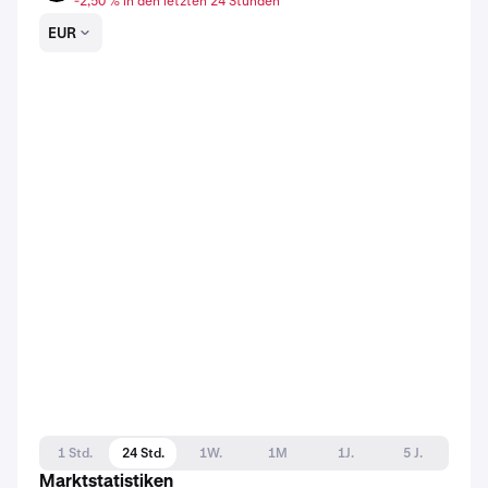
-2,50 % in den letzten 24 Stunden
EUR
1 Std.
24 Std.
1W.
1M
1J.
5 J.
Marktstatistiken