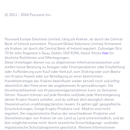
© 2011 – 2026 Payward, Inc.
Payward Europe Solutions Limited, tätig als Kraken, ist durch die Central
Bank of Ireland autorisiert. Payward Global Solutions Limited, firmierend
als Kraken, ist durch die Central Bank of Ireland reguliert. Zulässiger Sitz:
70 Sir John Rogerson’s Quay, Dublin, D02 R296, Irland. Klicke
hier
für
ähnliche Richtlinien und Offenlegungen.
Diese Unterlagen dienen nur zu allgemeinen Informationszwecken und
stellen keine Beratung zu Anlagen oder Finanzprodukten oder Empfehlung
oder Aufforderung zum Kauf oder Verkauf, zum Staking oder zum Besitz
von Krypto-Assets oder zur Beteiligung an einer bestimmten
Handelsstrategie dar. Kraken beeinflusst weder aktuell noch zukünftig
absichtlich den Preis einer der angebotenen Kryptowährungen. Die
Unvorhersehbarkeit von Kryptovermögensmärkten kann zu Verlusten
führen. Steuern können auf jede Rendite und/oder jede Wertsteigerung
deiner Krypto-Assets anfallen, und du solltest dich bezüglich deiner
Steuersituation unabhängig beraten lassen. Es gelten ggf. geografische
Einschränkungen. Einige Krypto-Produkte und -Märkte sind nicht
reguliert. Der regulatorische Status der verschiedenen Produkte und
Dienstleistungen von Kraken ist von Land zu Land unterschiedlich, und du
bist möglicherweise nicht durch staatliche Entschädigungs- und/oder
regulatorische Schutzprogramme geschützt. Weitere Informationen