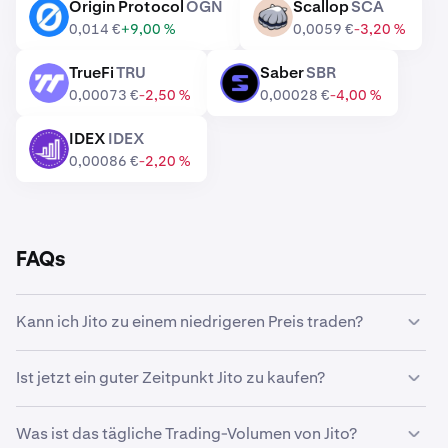
Origin Protocol
OGN
Scallop
SCA
OGN
SCA
0,014 €
+9,00 %
0,0059 €
-3,20 %
TrueFi
TRU
Saber
SBR
TRU
SBR
0,00073 €
-2,50 %
0,00028 €
-4,00 %
IDEX
IDEX
IDEX
0,00086 €
-2,20 %
FAQs
Kann ich Jito zu einem niedrigeren Preis traden?
Ja, mit benutzerdefinierten Orders auf Kraken kannst du
Ist jetzt ein guter Zeitpunkt Jito zu kaufen?
Jito automatisch kaufen, wenn ein niedrigerer Preis
erreicht wird.
Das Timing des Marktes ist eine echte Herausforderung.
Was ist das tägliche Trading-Volumen von Jito?
Viele Trader entscheiden sich daher für eine
Dollar-Cost-