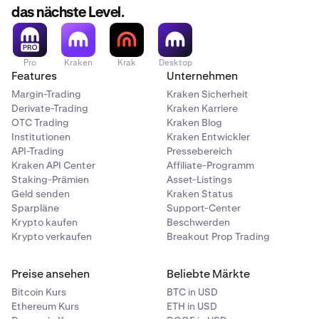
das nächste Level.
Pro
Kraken
Krak
Desktop
Features
Unternehmen
Margin-Trading
Kraken Sicherheit
Derivate-Trading
Kraken Karriere
OTC Trading
Kraken Blog
Institutionen
Kraken Entwickler
API-Trading
Pressebereich
Kraken API Center
Affiliate-Programm
Staking-Prämien
Asset-Listings
Geld senden
Kraken Status
Sparpläne
Support-Center
Krypto kaufen
Beschwerden
Krypto verkaufen
Breakout Prop Trading
Preise ansehen
Beliebte Märkte
Bitcoin Kurs
BTC in USD
Ethereum Kurs
ETH in USD