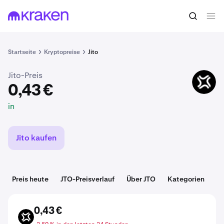
0,43 €
JTO kaufen
in
Startseite
Kryptopreise
Jito
Jito-Preis
JTO
0,43 €
in
Jito kaufen
Preis heute
JTO-Preisverlauf
Über JTO
Kategorien
D
0,43 €
JTO