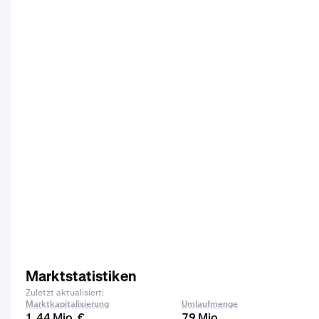
Marktstatistiken
Zuletzt aktualisiert:
Marktkapitalisierung
Umlaufmenge
1,44 Mio. €
79 Mio.