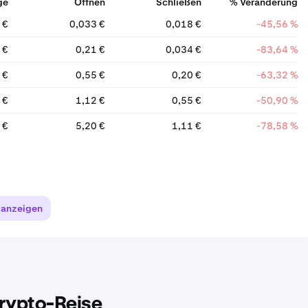
ge
Öffnen
Schließen
% Veränderung
 €
0,033 €
0,018 €
-45,56 %
 €
0,21 €
0,034 €
-83,64 %
 €
0,55 €
0,20 €
-63,32 %
 €
1,12 €
0,55 €
-50,90 %
 €
5,20 €
1,11 €
-78,58 %
 anzeigen
Krypto-Reise