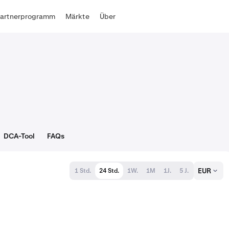
Partnerprogramm
Märkte
Über
DCA-Tool
FAQs
EUR
1 Std.
24 Std.
1W.
1M
1J.
5 J.