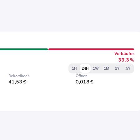
Verkäufer
33,3 %
1H
24H
1W
1M
1Y
5Y
Rekordhoch
Öffnen
41,53 €
0,018 €