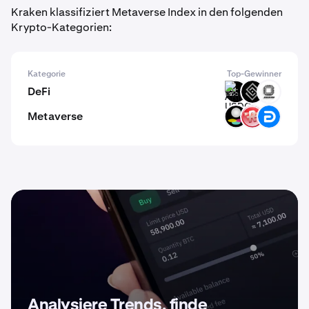
Kraken klassifiziert Metaverse Index in den folgenden
Krypto-Kategorien:
Kategorie
Top-Gewinner
DeFi
ARM-
DECT
EVOP
USDC
Metaverse
SPH
RMV
DG
Analysiere Trends, finde