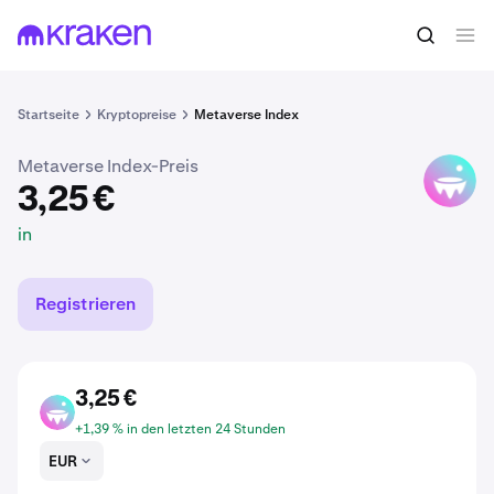
3,25 €
MVI kaufen
in
Startseite
Kryptopreise
Metaverse Index
Metaverse Index-Preis
MVI
3,25 €
in
Registrieren
3,25 €
MVI
+1,39 % in den letzten 24 Stunden
EUR