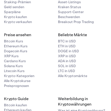
Staking-Prämien
Asset-Listings
Geld senden
Kraken Status
Sparpläne
Support-Center
Krypto kaufen
Beschwerden
Krypto verkaufen
Breakout Prop Trading
Preise ansehen
Beliebte Märkte
Bitcoin Kurs
BTC in USD
Ethereum Kurs
ETH in USD
Dogecoin Kurs
DOGE in USD
XRP Kurs
XRP in USD
Cardano Kurs
ADA in USD
Solana Kurs
SOL in USD
Litecoin Kurs
LTC in USD
Krypto-Kategorien
Alle Kryptomärkte
Alle Kryptokurse
Preisprognosen
Krypto Guide
Weiterbildung in
Kryptowährungen
Bitcoin kaufen
Ethereum kaufen
Was ist eine Kryptowährung?