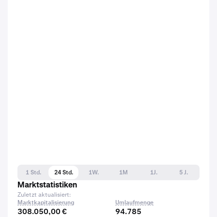
1 Std.
24 Std.
1W.
1M
1J.
5 J.
Marktstatistiken
Zuletzt aktualisiert:
Marktkapitalisierung
Umlaufmenge
308.050,00 €
94.785