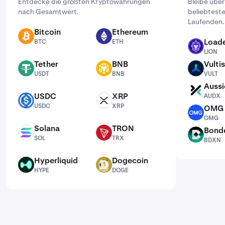
Entdecke die größten Kryptowährungen
Bleibe übe
nach Gesamtwert.
beliebtest
Laufenden.
Bitcoin
Ethereum
BTC
ETH
Loade
BTC
ETH
LION
LION
Tether
BNB
Vultis
USDT
BNB
VULT
USDT
BNB
VULT
Aussi
AUDX
USDC
XRP
AUDX
USDC
XRP
USDC
XRP
OMG 
OMG
OMG
Solana
TRON
Bond
SOL
TRX
BDXN
SOL
TRX
BDXN
Hyperliquid
Dogecoin
HYPE
DOGE
HYPE
DOGE