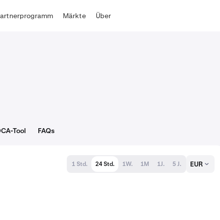
Partnerprogramm
Märkte
Über
CA-Tool
FAQs
EUR
1 Std.
24 Std.
1W.
1M
1J.
5 J.