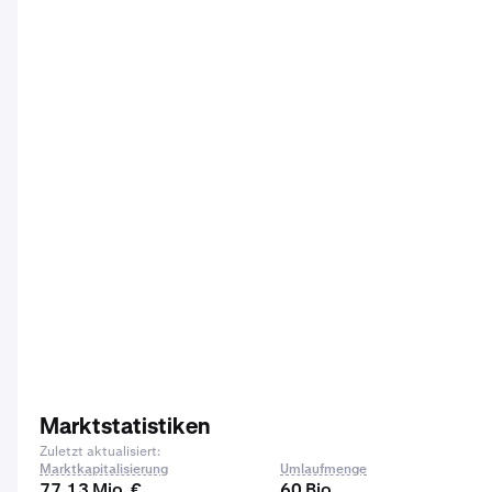
Marktstatistiken
Zuletzt aktualisiert:
Marktkapitalisierung
Umlaufmenge
77,13 Mio. €
60 Bio.