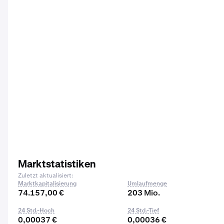
Marktstatistiken
Zuletzt aktualisiert:
Marktkapitalisierung
Umlaufmenge
74.157,00 €
203 Mio.
24 Std.-Hoch
24 Std.-Tief
0,00037 €
0,00036 €