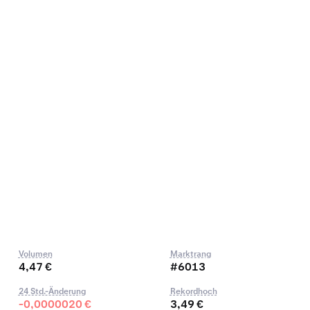
Volumen
Marktrang
4,47 €
#6013
24 Std.-Änderung
Rekordhoch
-0,0000020 €
3,49 €