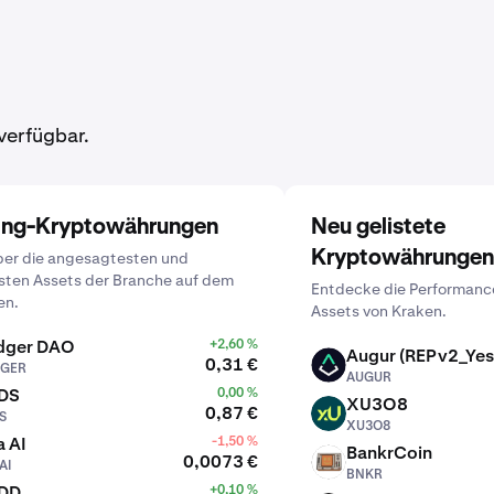
verfügbar.
ing-Kryptowährungen
Neu gelistete
Kryptowährungen
ber die angesagtesten und
sten Assets der Branche auf dem
Entdecke die Performanc
en.
Assets von Kraken.
dger DAO
+2,60 %
Augur (REPv2_Yes
0,31 €
GER
AUGUR
AUGUR
DS
0,00 %
XU3O8
0,87 €
S
XU3O8
XU3O8
 AI
-1,50 %
BankrCoin
0,0073 €
AI
BNKR
BNKR
DD
+0,10 %