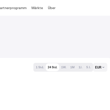
Partnerprogramm
Märkte
Über
EUR
1 Std.
24 Std.
1W.
1M
1J.
5 J.