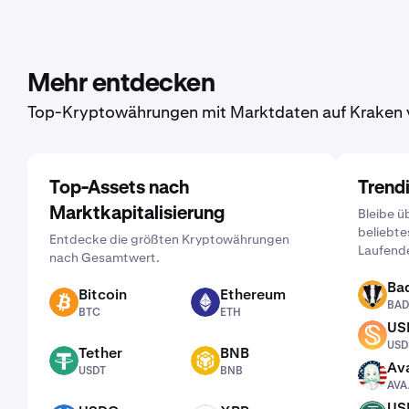
Mehr entdecken
Top-Kryptowährungen mit Marktdaten auf Kraken 
Top-Assets nach
Trend
Marktkapitalisierung
Bleibe ü
beliebte
Entdecke die größten Kryptowährungen
Laufend
nach Gesamtwert.
Ba
Bitcoin
Ethereum
BADGER
BAD
BTC
ETH
BTC
ETH
US
USDS
USD
Tether
BNB
USDT
BNB
Ava
USDT
BNB
AVAAI
AVA
US