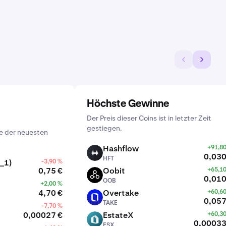
Höchste Gewinne
Der Preis dieser Coins ist in letzter Zeit
gestiegen.
e der neuesten
Hashflow
+91,8
HFT
0,030
HFT
_1)
-3,90 %
0,75 €
Oobit
+65,1
OOB
0,010
OOB
+2,00 %
4,70 €
Overtake
+60,6
TAKE
0,057
TAKE
-7,70 %
0,00027 €
EstateX
+60,3
ESX
0,00033
ESX