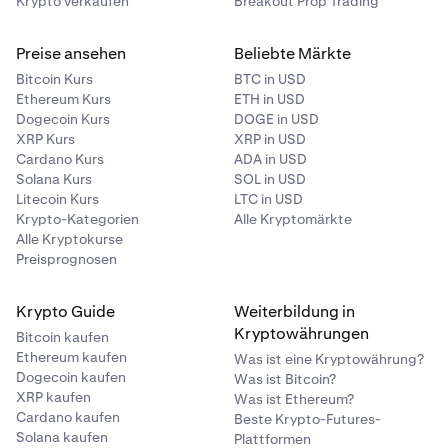
Krypto verkaufen
Breakout Prop Trading
Preise ansehen
Beliebte Märkte
Bitcoin Kurs
BTC in USD
Ethereum Kurs
ETH in USD
Dogecoin Kurs
DOGE in USD
XRP Kurs
XRP in USD
Cardano Kurs
ADA in USD
Solana Kurs
SOL in USD
Litecoin Kurs
LTC in USD
Krypto-Kategorien
Alle Kryptomärkte
Alle Kryptokurse
Preisprognosen
Krypto Guide
Weiterbildung in
Kryptowährungen
Bitcoin kaufen
Ethereum kaufen
Was ist eine Kryptowährung?
Dogecoin kaufen
Was ist Bitcoin?
XRP kaufen
Was ist Ethereum?
Cardano kaufen
Beste Krypto-Futures-
Solana kaufen
Plattformen