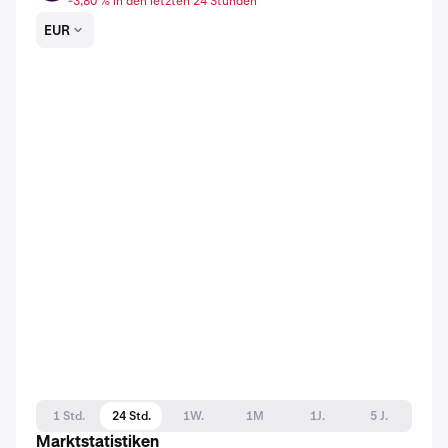
-3,80 % in den letzten 24 Stunden
EUR
1 Std.
24 Std.
1W.
1M
1J.
5 J.
Marktstatistiken