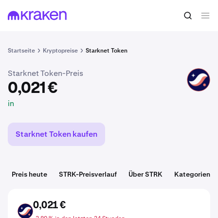
0,021 €
STRK kaufen
in
Startseite
Kryptopreise
Starknet Token
Starknet Token-Preis
STRK
0,021 €
in
Starknet Token kaufen
Preis heute
STRK-Preisverlauf
Über STRK
Kategorien
0,021 €
STRK