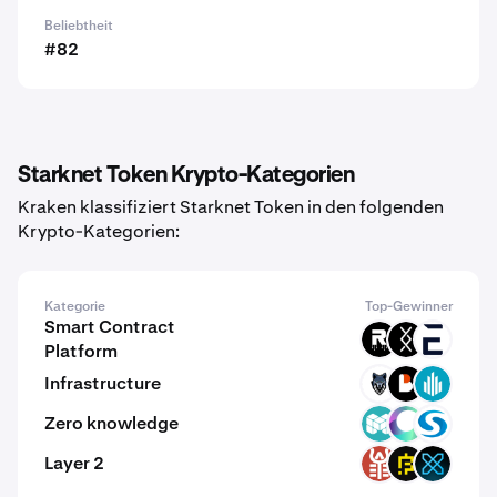
Beliebtheit
#82
Starknet Token Krypto-Kategorien
Kraken klassifiziert Starknet Token in den folgenden
Krypto-Kategorien:
Kategorie
Top-Gewinner
Smart Contract
ROOT
DRC
EVR
Platform
Infrastructure
TRN
BICO
GWEI
Zero knowledge
MCH
CYS
SYS
Layer 2
SFI
BFIC
XFI