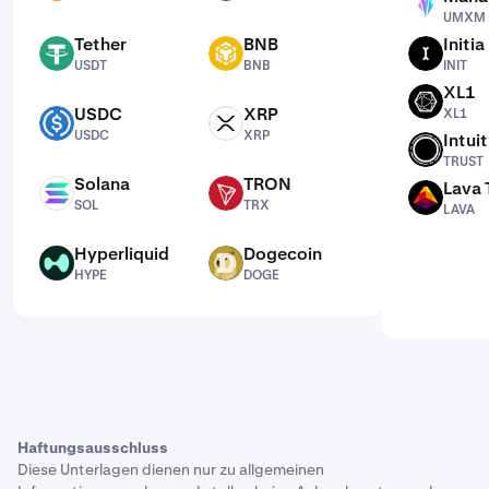
UMXM
UMXM
Tether
BNB
Initia
USDT
BNB
INIT
USDT
BNB
INIT
XL1
XL1
USDC
XRP
XL1
USDC
XRP
USDC
XRP
Intui
TRUST
TRUST
Solana
TRON
Lava 
SOL
TRX
LAVA
SOL
TRX
LAVA
Hyperliquid
Dogecoin
HYPE
DOGE
HYPE
DOGE
Haftungsausschluss
Diese Unterlagen dienen nur zu allgemeinen