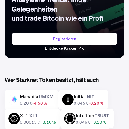
Analysiere Trends, finde
Gelegenheiten
und trade Bitcoin wie ein Profi
Registrieren
Entdecke Kraken Pro
Wer Starknet Token besitzt, hält auch
Manadia
UMXM
Initia
INIT
UMXM
INIT
0,20 €
-4,50 %
0,045 €
-0,20 %
XL1
XL1
Intuition
TRUST
XL1
TRUST
0,00015 €
+3,10 %
0,046 €
+3,10 %