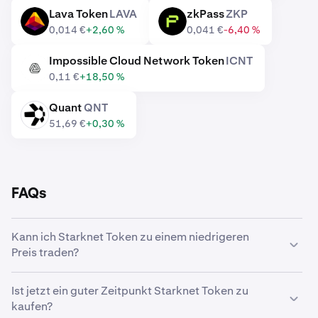
Lava Token
LAVA
zkPass
ZKP
LAVA
ZKP
0,014 €
+2,60 %
0,041 €
-6,40 %
Impossible Cloud Network Token
ICNT
ICNT
0,11 €
+18,50 %
Quant
QNT
QNT
51,69 €
+0,30 %
FAQs
Kann ich Starknet Token zu einem niedrigeren
Preis traden?
Ja, mit benutzerdefinierten Orders auf Kraken kannst du
Ist jetzt ein guter Zeitpunkt Starknet Token zu
Starknet Token automatisch kaufen, wenn ein
kaufen?
niedrigerer Preis erreicht wird.