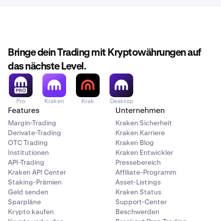
Bringe dein Trading mit Kryptowährungen auf
das nächste Level.
Pro
Kraken
Krak
Desktop
Features
Unternehmen
Margin-Trading
Kraken Sicherheit
Derivate-Trading
Kraken Karriere
OTC Trading
Kraken Blog
Institutionen
Kraken Entwickler
API-Trading
Pressebereich
Kraken API Center
Affiliate-Programm
Staking-Prämien
Asset-Listings
Geld senden
Kraken Status
Sparpläne
Support-Center
Krypto kaufen
Beschwerden