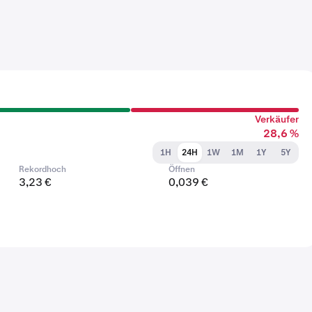
Verkäufer
28,6 %
1H
24H
1W
1M
1Y
5Y
Rekordhoch
Öffnen
3,23 €
0,039 €