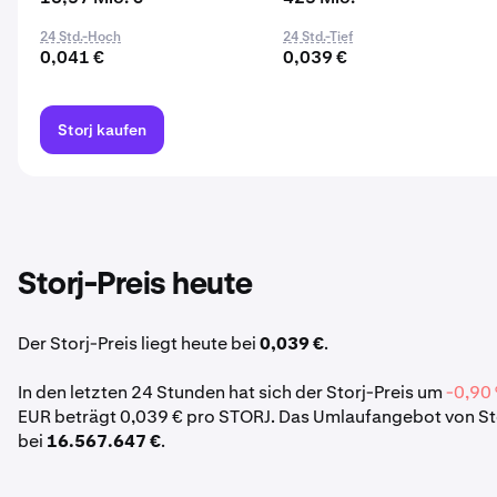
24 Std.-Hoch
24 Std.-Tief
0,041 €
0,039 €
Storj kaufen
Storj-Preis heute
Der Storj-Preis liegt heute bei
0,039 €
.
In den letzten 24 Stunden hat sich der Storj-Preis um
-0,90
EUR beträgt 0,039 € pro STORJ. Das Umlaufangebot von Sto
bei
16.567.647 €
.