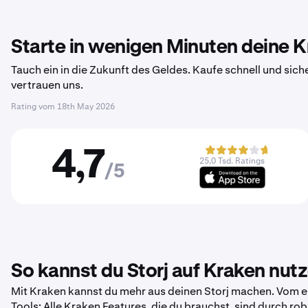
Starte in wenigen Minuten deine 
Tauch ein in die Zukunft des Geldes. Kaufe schnell und sich
vertrauen uns.
Rating vom
18th May 2026
4,7
25,0 Tsd. Ratings
/5
So kannst du Storj auf Kraken nut
Mit Kraken kannst du mehr aus deinen Storj machen. Vom er
Tools: Alle Kraken Features, die du brauchst, sind durch r