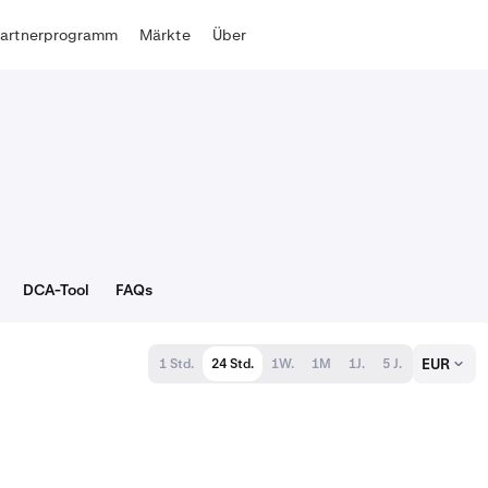
Partnerprogramm
Märkte
Über
DCA-Tool
FAQs
EUR
1 Std.
24 Std.
1W.
1M
1J.
5 J.