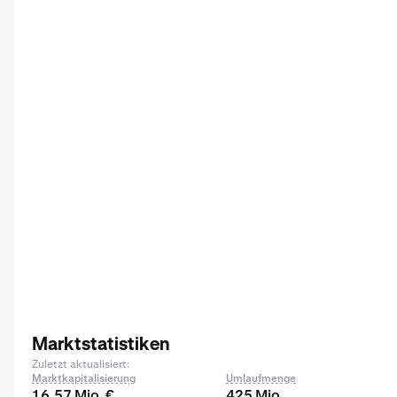
Marktstatistiken
Zuletzt aktualisiert:
Marktkapitalisierung
Umlaufmenge
16,57 Mio. €
425 Mio.