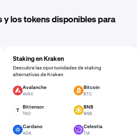
 y los tokens disponibles para
Staking en Kraken
Descubre las oportunidades de staking
alternativas de Kraken
Avalanche
Bitcoin
AVAX
BTC
AVAX
BTC
Bittensor
BNB
TAO
BNB
TAO
BNB
Cardano
Celestia
ADA
TIA
ADA
TIA