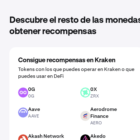
Descubre el resto de las monedas
obtener recompensas
Consigue recompensas en Kraken
Tokens con los que puedes operar en Kraken o que
puedes usar en DeFi
0G
0X
0G
ZRX
0G
ZRX
Aave
Aerodrome
AAVE
Finance
AAVE
AERO
AERO
Akash Network
Akedo
AKT
AKE