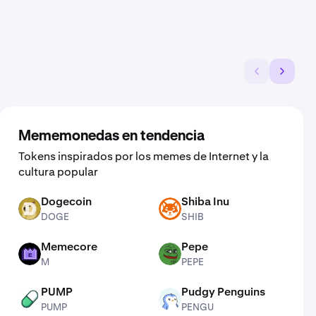
Mememonedas en tendencia
Tokens inspirados por los memes de Internet y la
cultura popular
Dogecoin
Shiba Inu
DOGE
SHIB
DOGE
SHIB
Memecore
Pepe
M
PEPE
M
PEPE
PUMP
Pudgy Penguins
PUMP
PENGU
PUMP
PENGU