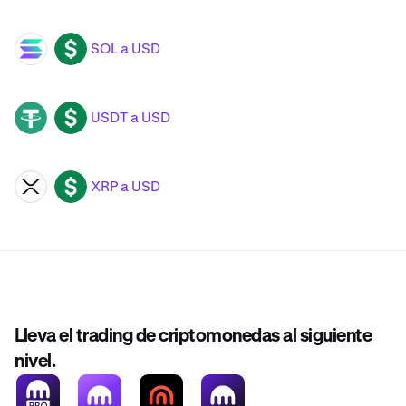
SOL a USD
SOL
USD
USDT a USD
USDT
USD
XRP a USD
XRP
USD
Lleva el trading de criptomonedas al siguiente
nivel.