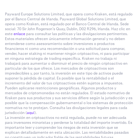
Payward Europe Solutions Limited, que opera como Kraken, está regulado
por el Banco Central de Irlanda. Payward Global Solutions Limited, que
opera como Kraken, está regulado por el Banco Central de Irlanda. Sede
social: 70 Sir John Rogerson’s Quay, Dublin, D02 R296, Irlanda. Haz clic en
este
enlace
para consultar las políticas y las divulgaciones pertinentes.
Estos materiales ofrecen únicamente información general y no deben
entenderse como asesoramiento sobre inversiones o productos
financieros ni como una recomendación o una solicitud para comprar,
vender, hacer staking ni mantener ningún criptoactivo, ni para participar
en ninguna estrategia de trading específica. Kraken no trabaja ni
trabajará para aumentar o disminuir el precio de ningún criptoactivo en
particular de los que ofrece. Los mercados de criptoactivos son
impredecibles y, por tanto, la inversión en este tipo de activos puede
suponer la pérdida de capital. Es posible que la rentabilidad o el
incremento del valor de tus criptoactivos estén sujetos a impuestos.
Pueden aplicarse restricciones geográficas. Algunos productos y
mercados de criptomonedas no están regulados. El estado normativo de
Kraken para sus productos y sus servicios difiere según la jurisdicción y es
posible que la compensación gubernamental o los sistemas de protección
normativa no te protejan. Consulta las divulgaciones legales para cada
jurisdicción (
aquí
).
La inversión en criptoactivos no está regulada, puede no ser adecuada
para inversores minoristas y perderse la totalidad del importe invertido. Es
importante leer y comprender los riesgos de esta inversión que se
explican detalladamente en esta ubicación. Las rentabilidades pasadas
no constituyen un indicador fiable de las rentabilidades futuras.