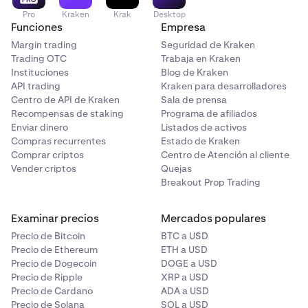
Pro
Kraken
Krak
Desktop
Funciones
Empresa
Margin trading
Seguridad de Kraken
Trading OTC
Trabaja en Kraken
Instituciones
Blog de Kraken
API trading
Kraken para desarrolladores
Centro de API de Kraken
Sala de prensa
Recompensas de staking
Programa de afiliados
Enviar dinero
Listados de activos
Compras recurrentes
Estado de Kraken
Comprar criptos
Centro de Atención al cliente
Vender criptos
Quejas
Breakout Prop Trading
Examinar precios
Mercados populares
Precio de Bitcoin
BTC a USD
Precio de Ethereum
ETH a USD
Precio de Dogecoin
DOGE a USD
Precio de Ripple
XRP a USD
Precio de Cardano
ADA a USD
Precio de Solana
SOL a USD