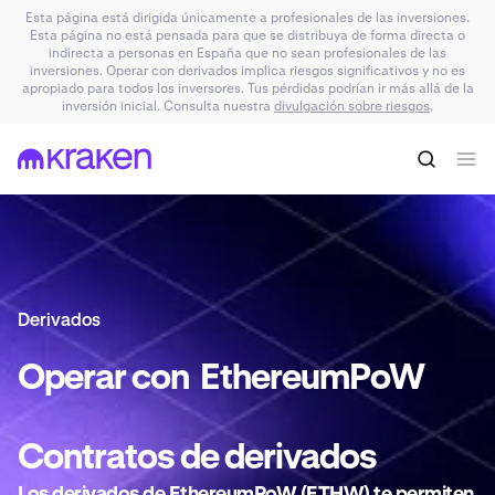
Esta página está dirigida únicamente a profesionales de las inversiones.
Esta página no está pensada para que se distribuya de forma directa o
indirecta a personas en España que no sean profesionales de las
inversiones. Operar con derivados implica riesgos significativos y no es
apropiado para todos los inversores. Tus pérdidas podrían ir más allá de la
inversión inicial. Consulta nuestra
divulgación sobre riesgos
.
Derivados
Operar con
EthereumPoW
Contratos de
derivados