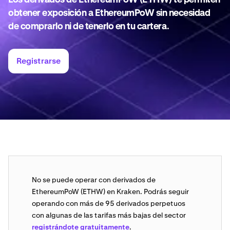
Los derivados de EthereumPoW (ETHW) te permiten
obtener exposición a EthereumPoW sin necesidad
de comprarlo ni de tenerlo en tu cartera.
Registrarse
No se puede operar con derivados de
EthereumPoW (ETHW) en Kraken. Podrás seguir
operando con más de 95 derivados perpetuos
con algunas de las tarifas más bajas del sector
registrándote gratuitamente
.