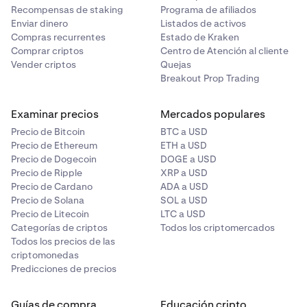
Recompensas de staking
Programa de afiliados
Enviar dinero
Listados de activos
Compras recurrentes
Estado de Kraken
Comprar criptos
Centro de Atención al cliente
Vender criptos
Quejas
Breakout Prop Trading
Examinar precios
Mercados populares
Precio de Bitcoin
BTC a USD
Precio de Ethereum
ETH a USD
Precio de Dogecoin
DOGE a USD
Precio de Ripple
XRP a USD
Precio de Cardano
ADA a USD
Precio de Solana
SOL a USD
Precio de Litecoin
LTC a USD
Categorías de criptos
Todos los criptomercados
Todos los precios de las
criptomonedas
Predicciones de precios
Guías de compra
Educación cripto