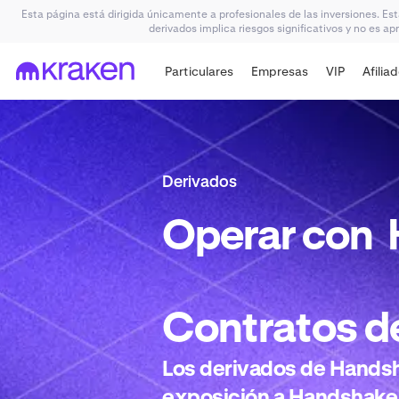
Esta página está dirigida únicamente a profesionales de las inversiones. Es
derivados implica riesgos significativos y no es ap
Particulares
Empresas
VIP
Afilia
Derivados
Operar con
Contratos d
Los derivados de Handsh
exposición a Handshake 