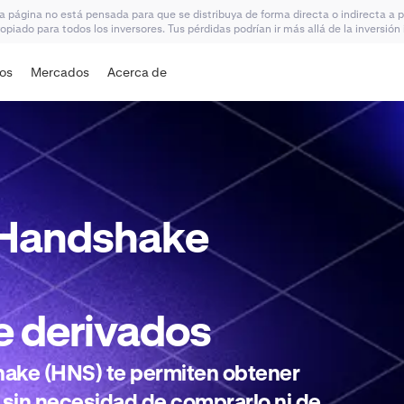
ta página no está pensada para que se distribuya de forma directa o indirecta a
ropiado para todos los inversores. Tus pérdidas podrían ir más allá de la inversión
dos
Mercados
Acerca de
Handshake
e
derivados
ake (HNS) te permiten obtener
sin necesidad de comprarlo ni de