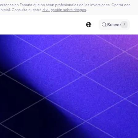
 personas en España que no sean profesionales de las inversiones. Operar con
 inicial. Consulta nuestra
divulgación sobre riesgos
.
Buscar
/