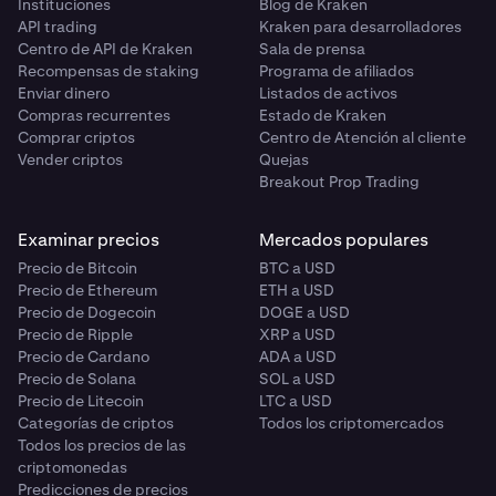
Instituciones
Blog de Kraken
API trading
Kraken para desarrolladores
Centro de API de Kraken
Sala de prensa
Recompensas de staking
Programa de afiliados
Enviar dinero
Listados de activos
Compras recurrentes
Estado de Kraken
Comprar criptos
Centro de Atención al cliente
Vender criptos
Quejas
Breakout Prop Trading
Examinar precios
Mercados populares
Precio de Bitcoin
BTC a USD
Precio de Ethereum
ETH a USD
Precio de Dogecoin
DOGE a USD
Precio de Ripple
XRP a USD
Precio de Cardano
ADA a USD
Precio de Solana
SOL a USD
Precio de Litecoin
LTC a USD
Categorías de criptos
Todos los criptomercados
Todos los precios de las
criptomonedas
Predicciones de precios