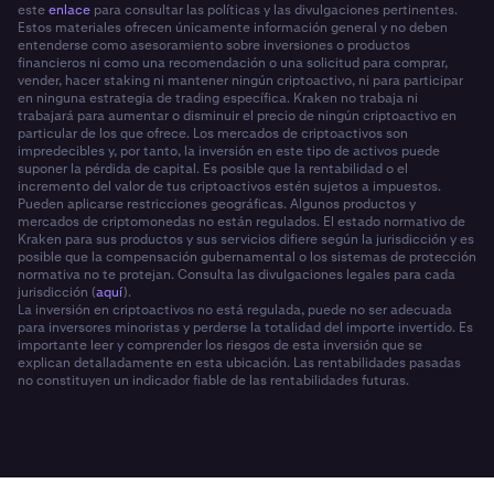
este
enlace
para consultar las políticas y las divulgaciones pertinentes.
Estos materiales ofrecen únicamente información general y no deben
entenderse como asesoramiento sobre inversiones o productos
financieros ni como una recomendación o una solicitud para comprar,
vender, hacer staking ni mantener ningún criptoactivo, ni para participar
en ninguna estrategia de trading específica. Kraken no trabaja ni
trabajará para aumentar o disminuir el precio de ningún criptoactivo en
particular de los que ofrece. Los mercados de criptoactivos son
impredecibles y, por tanto, la inversión en este tipo de activos puede
suponer la pérdida de capital. Es posible que la rentabilidad o el
incremento del valor de tus criptoactivos estén sujetos a impuestos.
Pueden aplicarse restricciones geográficas. Algunos productos y
mercados de criptomonedas no están regulados. El estado normativo de
Kraken para sus productos y sus servicios difiere según la jurisdicción y es
posible que la compensación gubernamental o los sistemas de protección
normativa no te protejan. Consulta las divulgaciones legales para cada
jurisdicción (
aquí
).
La inversión en criptoactivos no está regulada, puede no ser adecuada
para inversores minoristas y perderse la totalidad del importe invertido. Es
importante leer y comprender los riesgos de esta inversión que se
explican detalladamente en esta ubicación. Las rentabilidades pasadas
no constituyen un indicador fiable de las rentabilidades futuras.