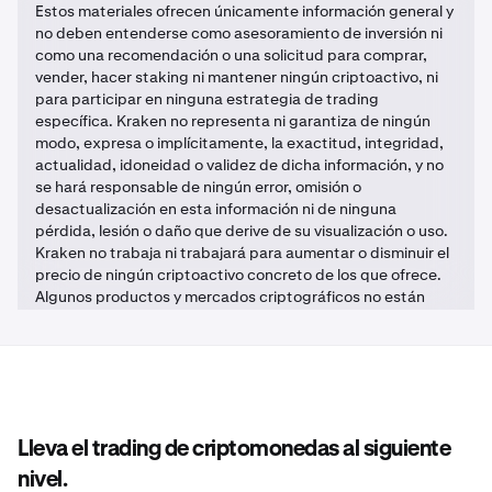
Estos materiales ofrecen únicamente información general y
no deben entenderse como asesoramiento de inversión ni
como una recomendación o una solicitud para comprar,
vender, hacer staking ni mantener ningún criptoactivo, ni
para participar en ninguna estrategia de trading
específica. Kraken no representa ni garantiza de ningún
modo, expresa o implícitamente, la exactitud, integridad,
actualidad, idoneidad o validez de dicha información, y no
se hará responsable de ningún error, omisión o
desactualización en esta información ni de ninguna
pérdida, lesión o daño que derive de su visualización o uso.
Kraken no trabaja ni trabajará para aumentar o disminuir el
precio de ningún criptoactivo concreto de los que ofrece.
Algunos productos y mercados criptográficos no están
regulados, y es posible que no estén amparados por
mecanismos de indemnización o protección
gubernamentales o normativos, respectivamente. Los
mercados de criptoactivos son impredecibles y, por tanto,
la inversión en este tipo de activos puede suponer la
pérdida de capital. Es posible que se deban pagar
Lleva el trading de criptomonedas al siguiente
impuestos por los ingresos o por el aumento del valor de los
criptoactivos. Solicita asesoramiento independiente sobre
nivel.