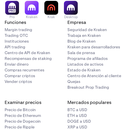
tu situación fiscal. Pueden aplicarse restricciones
geográficas.
Pro
Kraken
Krak
Desktop
Funciones
Empresa
Margin trading
Seguridad de Kraken
Trading OTC
Trabaja en Kraken
Instituciones
Blog de Kraken
API trading
Kraken para desarrolladores
Centro de API de Kraken
Sala de prensa
Recompensas de staking
Programa de afiliados
Enviar dinero
Listados de activos
Compras recurrentes
Estado de Kraken
Comprar criptos
Centro de Atención al cliente
Vender criptos
Quejas
Breakout Prop Trading
Examinar precios
Mercados populares
Precio de Bitcoin
BTC a USD
Precio de Ethereum
ETH a USD
Precio de Dogecoin
DOGE a USD
Precio de Ripple
XRP a USD