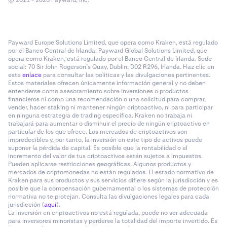
© 2011 - 2026 Payward, Inc.
Payward Europe Solutions Limited, que opera como Kraken, está regulado
por el Banco Central de Irlanda. Payward Global Solutions Limited, que
opera como Kraken, está regulado por el Banco Central de Irlanda. Sede
social: 70 Sir John Rogerson’s Quay, Dublin, D02 R296, Irlanda. Haz clic en
este
enlace
para consultar las políticas y las divulgaciones pertinentes.
Estos materiales ofrecen únicamente información general y no deben
entenderse como asesoramiento sobre inversiones o productos
financieros ni como una recomendación o una solicitud para comprar,
vender, hacer staking ni mantener ningún criptoactivo, ni para participar
en ninguna estrategia de trading específica. Kraken no trabaja ni
trabajará para aumentar o disminuir el precio de ningún criptoactivo en
particular de los que ofrece. Los mercados de criptoactivos son
impredecibles y, por tanto, la inversión en este tipo de activos puede
suponer la pérdida de capital. Es posible que la rentabilidad o el
incremento del valor de tus criptoactivos estén sujetos a impuestos.
Pueden aplicarse restricciones geográficas. Algunos productos y
mercados de criptomonedas no están regulados. El estado normativo de
Kraken para sus productos y sus servicios difiere según la jurisdicción y es
posible que la compensación gubernamental o los sistemas de protección
normativa no te protejan. Consulta las divulgaciones legales para cada
jurisdicción (
aquí
).
La inversión en criptoactivos no está regulada, puede no ser adecuada
para inversores minoristas y perderse la totalidad del importe invertido. Es