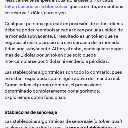
relativamente simples en cuanto al diseño. Por cada
token basado en la blockchain
que se emite, se mantiene
en reserva 1 dólar, euro o yen.
Cualquier persona que esté en posesión de estos tokens
debería poder reembolsar cada token por una unidad de
la moneda subyacente. El resultado es un token que se
negocia al mismo precio o a uno cercano de la moneda
fiduciaria subyacente. Al fin y al cabo, nadie quiere pagar
más de 1 dólar por un token que solo puede
intercambiarse por 1 dólar ni venderlo a pérdidas.
Las stablecoins algorítmicas son todo lo contrario, pues
no están respaldadas por ningún activo del mundo real.
Como indica el propio nombre, el precio viene
determinado completamente por algoritmos.
Exploremos cómo funcionan.
Stablecoins de señoreaje
Las stablecoins algorítmicas de
señoreaje
(o
token dual
)
suelen recurrir a dos tokens: la
propia stablecoin
y un