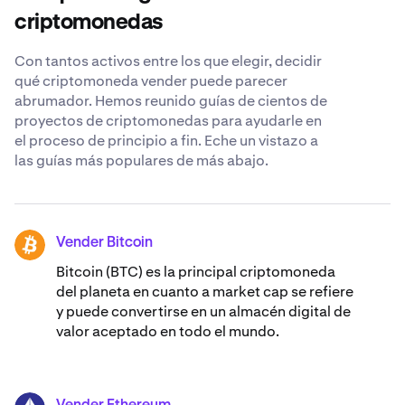
que le interese consultar a un asesor financiero y realizar
análisis exhaustivos antes de tomar cualquier decisión.
criptomonedas
Con tantos activos entre los que elegir, decidir
qué criptomoneda vender puede parecer
abrumador. Hemos reunido guías de cientos de
proyectos de criptomonedas para ayudarle en
el proceso de principio a fin. Eche un vistazo a
las guías más populares de más abajo.
Vender Bitcoin
BTC
Bitcoin (BTC) es la principal criptomoneda
del planeta en cuanto a market cap se refiere
y puede convertirse en un almacén digital de
valor aceptado en todo el mundo.