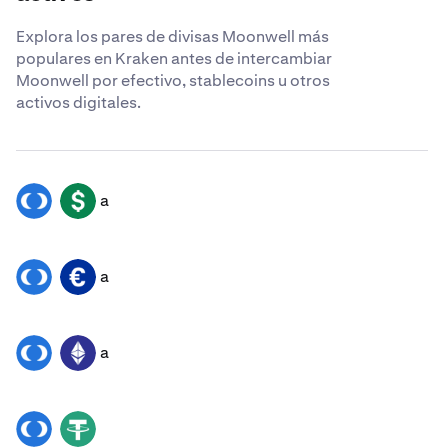
Explora los pares de divisas Moonwell más
populares en Kraken antes de intercambiar
Moonwell por efectivo, stablecoins u otros
activos digitales.
a
WELL
USD
a
WELL
EUR
a
WELL
ETH
WELL
USDT