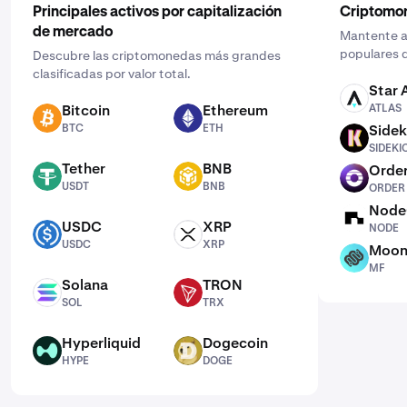
Principales activos por capitalización
Criptomo
de mercado
Mantente al
populares d
Descubre las criptomonedas más grandes
clasificadas por valor total.
Star 
ATLAS
Bitcoin
Ethereum
ATLAS
BTC
ETH
BTC
ETH
Sidek
SIDEKICK
SIDEKI
Tether
BNB
Order
USDT
BNB
ORDER
USDT
BNB
ORDER
Node
NODE
USDC
XRP
NODE
USDC
XRP
USDC
XRP
Moon
MF
MF
Solana
TRON
SOL
TRX
SOL
TRX
Hyperliquid
Dogecoin
HYPE
DOGE
HYPE
DOGE