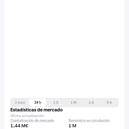
1 hora
24 h
1 S
1 M
1 A
5 A
Estadísticas de mercado
Última actualización:
Capitalización de mercado
Suministro en circulación
1,44 M€
1 M