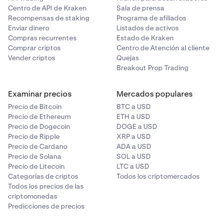
Centro de API de Kraken
Sala de prensa
Recompensas de staking
Programa de afiliados
Enviar dinero
Listados de activos
Compras recurrentes
Estado de Kraken
Comprar criptos
Centro de Atención al cliente
Vender criptos
Quejas
Breakout Prop Trading
Examinar precios
Mercados populares
Precio de Bitcoin
BTC a USD
Precio de Ethereum
ETH a USD
Precio de Dogecoin
DOGE a USD
Precio de Ripple
XRP a USD
Precio de Cardano
ADA a USD
Precio de Solana
SOL a USD
Precio de Litecoin
LTC a USD
Categorías de criptos
Todos los criptomercados
Todos los precios de las
criptomonedas
Predicciones de precios