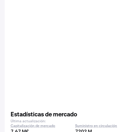
Estadísticas de mercado
Última actualización:
Capitalización de mercado
Suministro en circulación
7,67 M€
7202 M