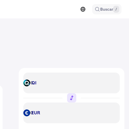
Buscar
/
QI
QI
EUR
EUR