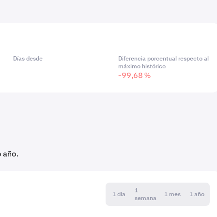
Días desde
Diferencia porcentual respecto al
máximo histórico
-99,68 %
o año.
1
1 día
1 mes
1 año
semana