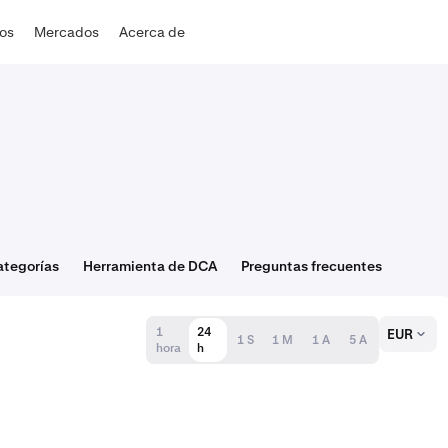
dos
Mercados
Acerca de
ategorías
Herramienta de DCA
Preguntas frecuentes
1
24
EUR
1 S
1 M
1 A
5 A
hora
h