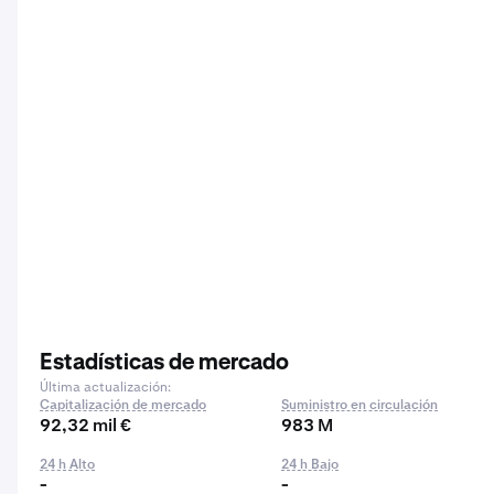
Estadísticas de mercado
Última actualización:
Capitalización de mercado
Suministro en circulación
92,32 mil €
983 M
24 h Alto
24 h Bajo
-
-