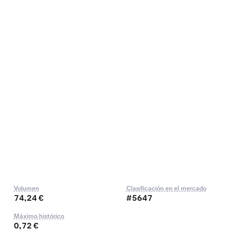
Volumen
Clasificación en el mercado
74,24 €
#5647
Máximo histórico
0,72 €