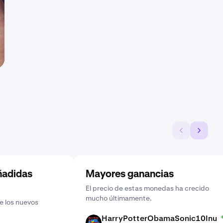
ñadidas
Mayores ganancias
El precio de estas monedas ha crecido
mucho últimamente.
e los nuevos
HarryPotterObamaSonic10Inu
HPOS10I