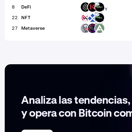
8
DeFi
DECT
KAR
DIVVY
22
NFT
NWS
RDT
FWA
27
Metaverse
EMT
DEOD
ARV
Analiza las tendencias
y opera con Bitcoin co