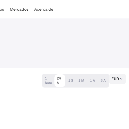
dos
Mercados
Acerca de
1
24
EUR
1 S
1 M
1 A
5 A
hora
h