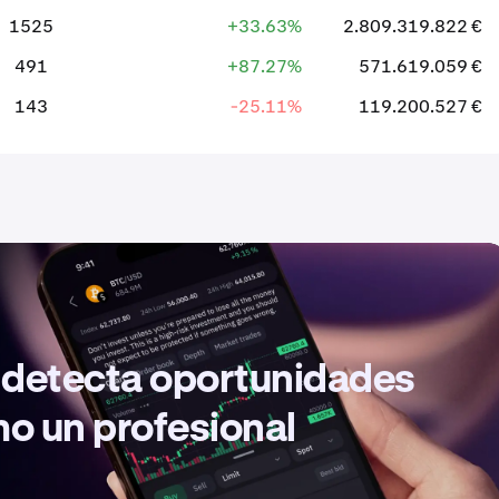
1525
+33.63%
2.809.319.822 €
491
+87.27%
571.619.059 €
143
-25.11%
119.200.527 €
, detecta oportunidades
mo un profesional