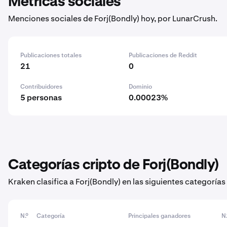
Métricas sociales
Menciones sociales de Forj(Bondly) hoy, por LunarCrush.
Publicaciones totales
Publicaciones de Reddit
21
0
Contribuidores
Dominio
5 personas
0.00023%
Categorías cripto de Forj(Bondly)
Kraken clasifica a Forj(Bondly) en las siguientes categorí
N.º
Categoría
Principales ganadores
N