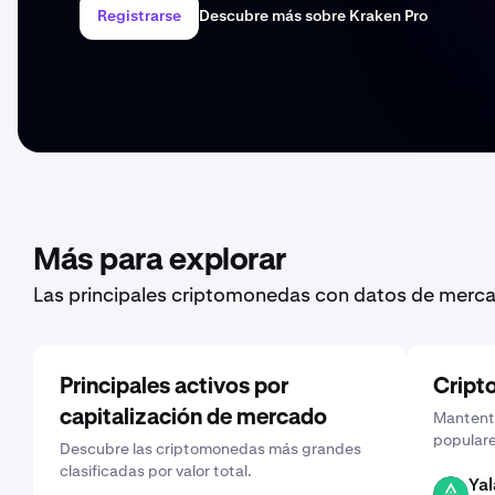
Registrarse
Descubre más sobre Kraken Pro
Más para explorar
Las principales criptomonedas con datos de merca
Principales activos por
Cript
capitalización de mercado
Mantente
populare
Descubre las criptomonedas más grandes
clasificadas por valor total.
Yal
YALA