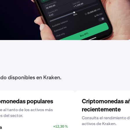
do disponibles en Kraken.
omonedas populares
Criptomonedas a
recientemente
 al tanto de los activos más
s del sector.
Consulta el rendimiento d
activos de Kraken.
a
+12,30 %