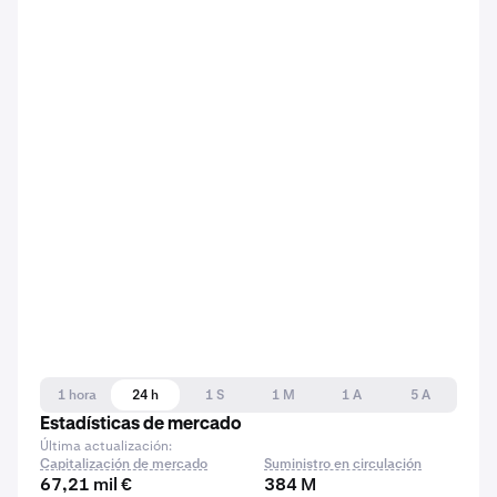
1 hora
24 h
1 S
1 M
1 A
5 A
Estadísticas de mercado
Última actualización:
Capitalización de mercado
Suministro en circulación
67,21 mil €
384 M