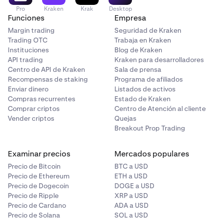
Pro
Kraken
Krak
Desktop
Funciones
Empresa
Margin trading
Seguridad de Kraken
Trading OTC
Trabaja en Kraken
Instituciones
Blog de Kraken
API trading
Kraken para desarrolladores
Centro de API de Kraken
Sala de prensa
Recompensas de staking
Programa de afiliados
Enviar dinero
Listados de activos
Compras recurrentes
Estado de Kraken
Comprar criptos
Centro de Atención al cliente
Vender criptos
Quejas
Breakout Prop Trading
Examinar precios
Mercados populares
Precio de Bitcoin
BTC a USD
Precio de Ethereum
ETH a USD
Precio de Dogecoin
DOGE a USD
Precio de Ripple
XRP a USD
Precio de Cardano
ADA a USD
Precio de Solana
SOL a USD