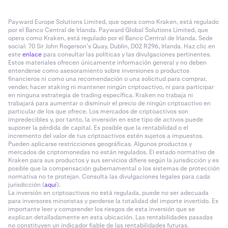
Payward Europe Solutions Limited, que opera como Kraken, está regulado
por el Banco Central de Irlanda. Payward Global Solutions Limited, que
opera como Kraken, está regulado por el Banco Central de Irlanda. Sede
social: 70 Sir John Rogerson’s Quay, Dublin, D02 R296, Irlanda. Haz clic en
este
enlace
para consultar las políticas y las divulgaciones pertinentes.
Estos materiales ofrecen únicamente información general y no deben
entenderse como asesoramiento sobre inversiones o productos
financieros ni como una recomendación o una solicitud para comprar,
vender, hacer staking ni mantener ningún criptoactivo, ni para participar
en ninguna estrategia de trading específica. Kraken no trabaja ni
trabajará para aumentar o disminuir el precio de ningún criptoactivo en
particular de los que ofrece. Los mercados de criptoactivos son
impredecibles y, por tanto, la inversión en este tipo de activos puede
suponer la pérdida de capital. Es posible que la rentabilidad o el
incremento del valor de tus criptoactivos estén sujetos a impuestos.
Pueden aplicarse restricciones geográficas. Algunos productos y
mercados de criptomonedas no están regulados. El estado normativo de
Kraken para sus productos y sus servicios difiere según la jurisdicción y es
posible que la compensación gubernamental o los sistemas de protección
normativa no te protejan. Consulta las divulgaciones legales para cada
jurisdicción (
aquí
).
La inversión en criptoactivos no está regulada, puede no ser adecuada
para inversores minoristas y perderse la totalidad del importe invertido. Es
importante leer y comprender los riesgos de esta inversión que se
explican detalladamente en esta ubicación. Las rentabilidades pasadas
no constituyen un indicador fiable de las rentabilidades futuras.