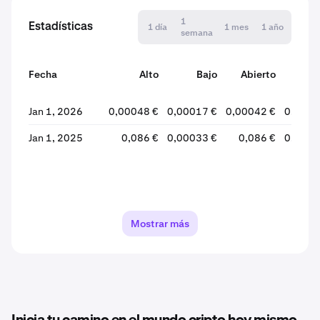
1
Estadísticas
1 día
1 mes
1 año
semana
Fecha
Alto
Bajo
Abierto
Cer
Jan 1, 2026
0,00048 €
0,00017 €
0,00042 €
0,0001
Jan 1, 2025
0,086 €
0,00033 €
0,086 €
0,0004
Mostrar más