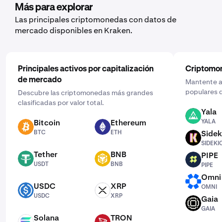
Más para explorar
Las principales criptomonedas con datos de
mercado disponibles en Kraken.
Principales activos por capitalización
Criptomo
de mercado
Mantente al
populares d
Descubre las criptomonedas más grandes
clasificadas por valor total.
Yala
YALA
Bitcoin
Ethereum
YALA
BTC
ETH
BTC
ETH
Sidek
SIDEKICK
SIDEKI
Tether
BNB
PIPE
USDT
BNB
PIPE
USDT
BNB
PIPE
Omni
OMNI
USDC
XRP
OMNI
USDC
XRP
USDC
XRP
Gaia
GAIA
GAIA
Solana
TRON