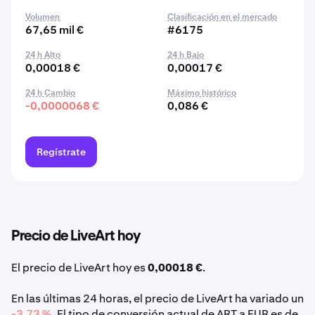
Volumen
Clasificación en el mercado
67,65 mil €
#6175
24 h Alto
24 h Bajo
0,00018 €
0,00017 €
24 h Cambio
Máximo histórico
-0,0000068 €
0,086 €
Regístrate
Precio de LiveArt hoy
El precio de LiveArt hoy es
0,00018 €
.
En las últimas 24 horas, el precio de LiveArt ha variado un
-3,73 %
. El tipo de conversión actual de ART a EUR es de