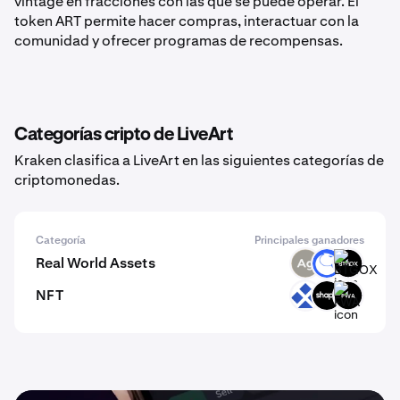
vintage en fracciones con las que se puede operar. El
token ART permite hacer compras, interactuar con la
comunidad y ofrecer programas de recompensas.
Categorías cripto de LiveArt
Kraken clasifica a LiveArt en las siguientes categorías de
criptomonedas.
Categoría
Principales ganadores
Real World Assets
SLVR
ANT
BTGOX
NFT
RDT
SHAPE
FWA