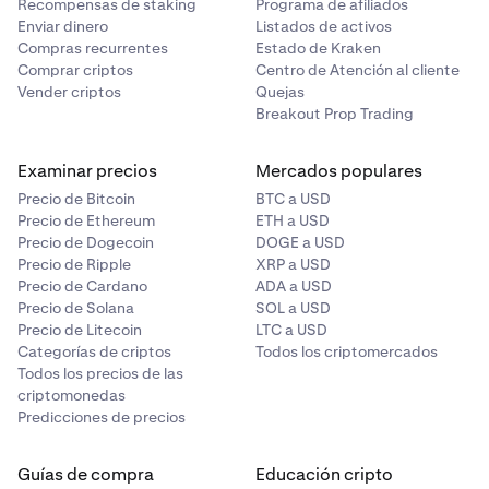
Recompensas de staking
Programa de afiliados
Enviar dinero
Listados de activos
Compras recurrentes
Estado de Kraken
Comprar criptos
Centro de Atención al cliente
Vender criptos
Quejas
Breakout Prop Trading
Examinar precios
Mercados populares
Precio de Bitcoin
BTC a USD
Precio de Ethereum
ETH a USD
Precio de Dogecoin
DOGE a USD
Precio de Ripple
XRP a USD
Precio de Cardano
ADA a USD
Precio de Solana
SOL a USD
Precio de Litecoin
LTC a USD
Categorías de criptos
Todos los criptomercados
Todos los precios de las
criptomonedas
Predicciones de precios
Guías de compra
Educación cripto