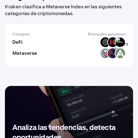
Kraken clasifica a Metaverse Index en las siguientes
categorías de criptomonedas.
Categoría
Principales ganadores
DeFi
DECT
KAR
DIVVY
Metaverse
EMT
DEOD
ARV
Analiza las tendencias, detecta
oportunidades