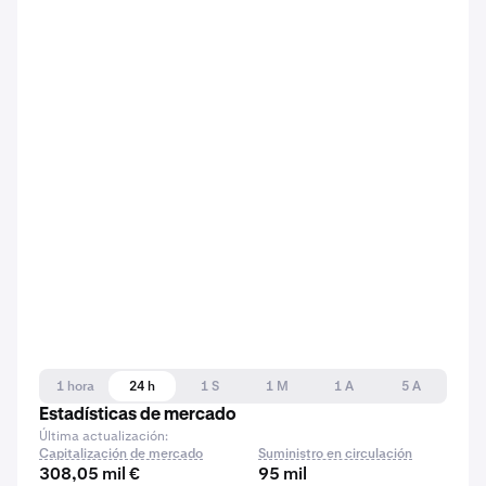
1 hora
24 h
1 S
1 M
1 A
5 A
Estadísticas de mercado
Última actualización:
Capitalización de mercado
Suministro en circulación
308,05 mil €
95 mil