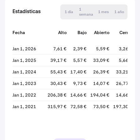
1
Estadísticas
1 día
1 mes
1 año
semana
Fecha
Alto
Bajo
Abierto
Cerrar
Jan 1, 2026
7,61 €
2,39 €
5,59 €
3,26 €
Jan 1, 2025
39,17 €
5,57 €
33,09 €
5,66 €
Jan 1, 2024
55,43 €
17,40 €
26,39 €
33,21 €
Jan 1, 2023
30,43 €
9,73 €
14,07 €
26,77 €
Jan 1, 2022
206,38 €
14,66 €
194,04 €
14,66 €
Jan 1, 2021
315,97 €
72,58 €
73,50 €
197,30 €
+