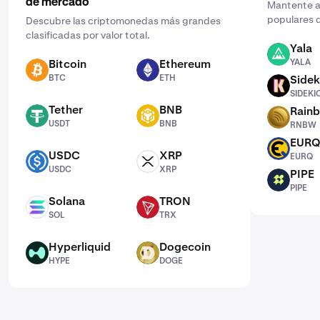
de mercado
Mantente al
populares d
Descubre las criptomonedas más grandes
clasificadas por valor total.
Yala
YALA
Bitcoin
Ethereum
YALA
BTC
ETH
BTC
ETH
Sidek
SIDEKICK
SIDEKI
Tether
BNB
Rain
USDT
BNB
RNBW
USDT
BNB
RNBW
EUR
EURQ
USDC
XRP
EURQ
USDC
XRP
USDC
XRP
PIPE
PIPE
PIPE
Solana
TRON
SOL
TRX
SOL
TRX
Hyperliquid
Dogecoin
HYPE
DOGE
HYPE
DOGE